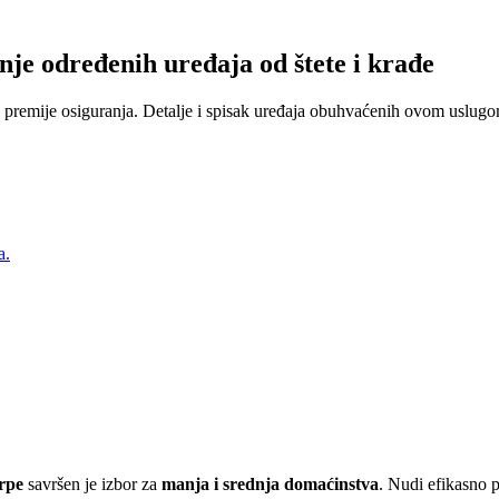
nje određenih uređaja od štete i krađe
 premije osiguranja. Detalje i spisak uređaja obuhvaćenih ovom uslugom
a.
rpe
savršen je izbor za
manja i srednja domaćinstva
. Nudi efikasno 