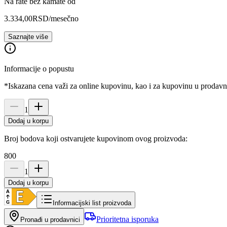
Na rate bez kamate od
3.334,00
RSD
/mesečno
Saznajte više
Informacije o popustu
*Iskazana cena važi za online kupovinu, kao i za kupovinu u prodav
1
Dodaj u korpu
Broj bodova koji ostvarujete kupovinom ovog proizvoda:
800
1
Dodaj u korpu
Informacijski list proizvoda
Prioritetna isporuka
Pronađi u prodavnici