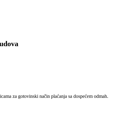
udova
nicama za gotovinski način plaćanja sa dospećem odmah.