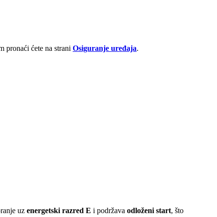
 pronaći ćete na strani
Osiguranje uređaja
.
pranje uz
energetski razred E
i podržava
odloženi start
, što