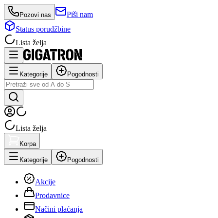
Piši nam
Pozovi nas
Status porudžbine
Lista želja
Kategorije
Pogodnosti
Lista želja
Korpa
Kategorije
Pogodnosti
Akcije
Prodavnice
Načini plaćanja