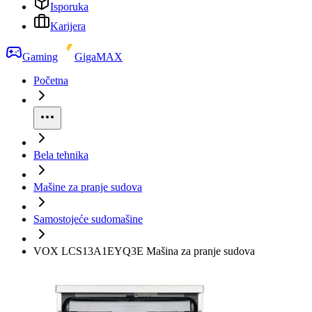
Isporuka
Karijera
Gaming
GigaMAX
Početna
Bela tehnika
Mašine za pranje sudova
Samostojeće sudomašine
VOX LCS13A1EYQ3E Mašina za pranje sudova