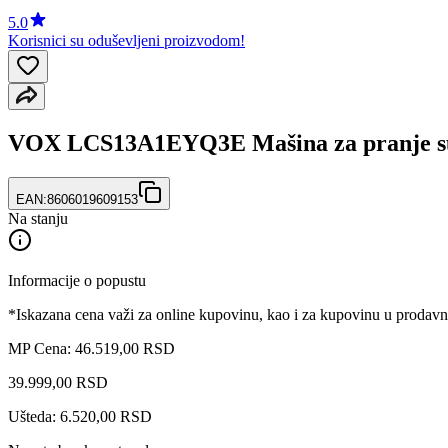
5.0
Korisnici su oduševljeni proizvodom!
VOX LCS13A1EYQ3E Mašina za pranje s
EAN:
8606019609153
Na stanju
Informacije o popustu
*Iskazana cena važi za online kupovinu, kao i za kupovinu u prodav
MP Cena: 46.519,00 RSD
39.999
,
00
RSD
Ušteda: 6.520,00 RSD