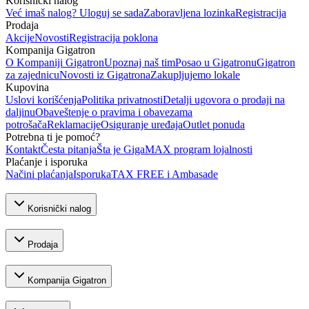
Korisnički nalog
Već imaš nalog? Uloguj se sada
Zaboravljena lozinka
Registracija
Prodaja
Akcije
Novosti
Registracija poklona
Kompanija Gigatron
O Kompaniji Gigatron
Upoznaj naš tim
Posao u Gigatronu
Gigatron
za zajednicu
Novosti iz Gigatrona
Zakupljujemo lokale
Kupovina
Uslovi korišćenja
Politika privatnosti
Detalji ugovora o prodaji na
daljinu
Obaveštenje o pravima i obavezama
potrošača
Reklamacije
Osiguranje uređaja
Outlet ponuda
Potrebna ti je pomoć?
Kontakt
Česta pitanja
Šta je GigaMAX program lojalnosti
Plaćanje i isporuka
Načini plaćanja
Isporuka
TAX FREE i Ambasade
Korisnički nalog
Prodaja
Kompanija Gigatron