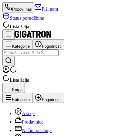
Piši nam
Pozovi nas
Status porudžbine
Lista želja
Kategorije
Pogodnosti
Lista želja
Korpa
Kategorije
Pogodnosti
Akcije
Prodavnice
Načini plaćanja