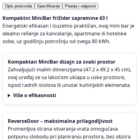
Opis proizvoda
Specifikacije
Pitanja i odgovori
Kompaktni MiniBar frižider zapremine 43 l
Energetski efikasan i izuzetno praktičan, ovaj mini bar je
idealno rešenje za kancelarije, apartmane ili hotelske
sobe, uz godišnju potrošnju od svega 80 kWh.
Kompaktan MiniBar dizajn za svaki prostor
Zahvaljujući malim dimenzijama (47.2 x 49.2 x 45 cm),
ovaj uređaj se sa lakoćom uklapa u uske prostore,
ispod radnih stolova ili unutar kuhinjskih elemenata.
Više o efikasnosti
ReverseDoor – maksimalna prilagodljivost
Promenljiva strana otvaranja vrata omogućava
potpunu slobodu pri planiranju prostora, bez obzira