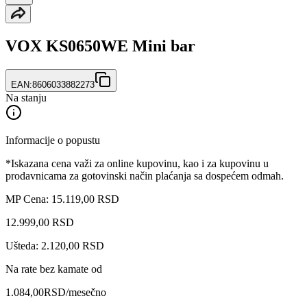
VOX KS0650WE Mini bar
EAN:
8606033882273
Na stanju
Informacije o popustu
*Iskazana cena važi za online kupovinu, kao i za kupovinu u
prodavnicama za gotovinski način plaćanja sa dospećem odmah.
MP Cena: 15.119,00 RSD
12.999
,
00
RSD
Ušteda: 2.120,00 RSD
Na rate bez kamate od
1.084,00
RSD
/mesečno