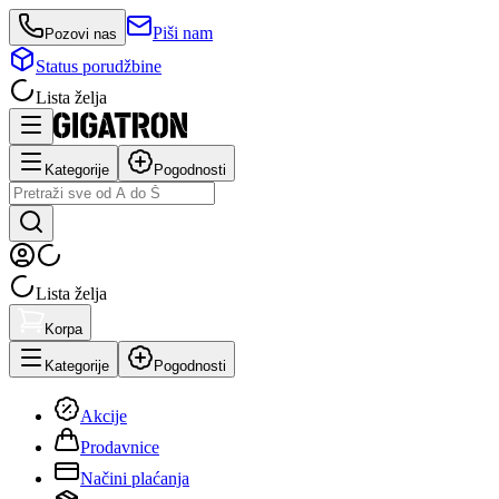
Piši nam
Pozovi nas
Status porudžbine
Lista želja
Kategorije
Pogodnosti
Lista želja
Korpa
Kategorije
Pogodnosti
Akcije
Prodavnice
Načini plaćanja