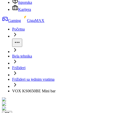
Isporuka
Karijera
Gaming
GigaMAX
Početna
Bela tehnika
Frižideri
Frižideri sa jednim vratima
VOX KS0650BE Mini bar