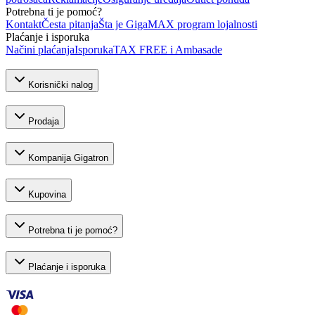
Potrebna ti je pomoć?
Kontakt
Česta pitanja
Šta je GigaMAX program lojalnosti
Plaćanje i isporuka
Načini plaćanja
Isporuka
TAX FREE i Ambasade
Korisnički nalog
Prodaja
Kompanija Gigatron
Kupovina
Potrebna ti je pomoć?
Plaćanje i isporuka