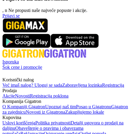
, n
N
e propusti naše najveće popuste i akcije.
Prijavi se
Isporuka
Šok cene i promocije
Korisnički nalog
Već imaš nalog? Uloguj se sada
Zaboravljena lozinka
Registracija
Prodaja
Akcije
Novosti
Registracija poklona
Kompanija Gigatron
O Kompaniji Gigatron
Upoznaj naš tim
Posao u Gigatronu
Gigatron
za zajednicu
Novosti iz Gigatrona
Zakupljujemo lokale
Kupovina
Uslovi korišćenja
Politika privatnosti
Detalji ugovora o prodaji na
daljinu
Obaveštenje o pravima i obavezama
potrošača
Reklamacije
Osiguranje uređaja
Outlet ponuda