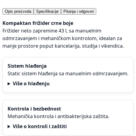
Opis proizvoda
Specifikacije
Pitanja i odgovori
Kompaktan frižider crne boje
Frižider neto zapremine 43 l, sa manuelnim
odmrzavanjem i mehaničkom kontrolom, idealan za
manje prostore poput kancelarija, studija i vikendica.
Sistem hlađenja
Static sistem hlađenja sa manuelnim odmrzavanjem.
Više o hlađenju
Kontrola i bezbednost
Mehanička kontrola i antibakterijska zaštita.
Više o kontroli i zaštiti