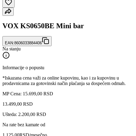
VOX KS0650BE Mini bar
EAN:
8606033884406
Na stanju
Informacije o popustu
*Iskazana cena važi za online kupovinu, kao i za kupovinu u
prodavnicama za gotovinski način plaćanja sa dospećem odmah.
MP Cena: 15.699,00 RSD
13.499
,
00
RSD
Ušteda: 2.200,00 RSD
Na rate bez kamate od
1.125,00
RSD
/mesečno