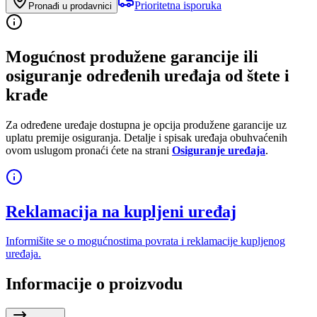
Prioritetna isporuka
Pronađi u prodavnici
Mogućnost produžene garancije ili
osiguranje određenih uređaja od štete i
krađe
Za određene uređaje dostupna je opcija produžene garancije uz
uplatu premije osiguranja. Detalje i spisak uređaja obuhvaćenih
ovom uslugom pronaći ćete na strani
Osiguranje uređaja
.
Reklamacija na kupljeni uređaj
Informišite se o mogućnostima povrata i reklamacije kupljenog
uređaja.
Informacije o proizvodu