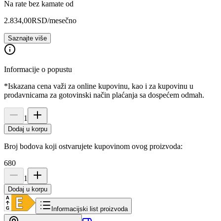
Na rate bez kamate od
2.834,00
RSD
/mesečno
Saznajte više
Informacije o popustu
*Iskazana cena važi za online kupovinu, kao i za kupovinu u
prodavnicama za gotovinski način plaćanja sa dospećem odmah.
1
Dodaj u korpu
Broj bodova koji ostvarujete kupovinom ovog proizvoda:
680
1
Dodaj u korpu
Informacijski list proizvoda