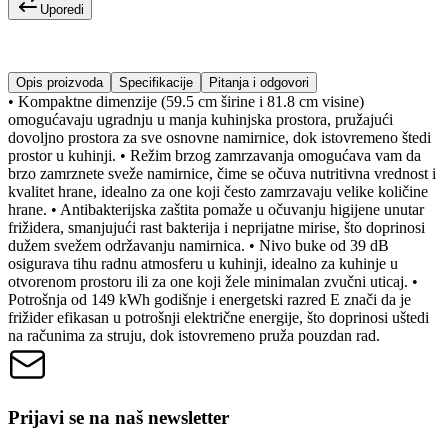
Uporedi
Opis proizvoda
Specifikacije
Pitanja i odgovori
• Kompaktne dimenzije (59.5 cm širine i 81.8 cm visine)
omogućavaju ugradnju u manja kuhinjska prostora, pružajući
dovoljno prostora za sve osnovne namirnice, dok istovremeno štedi
prostor u kuhinji. • Režim brzog zamrzavanja omogućava vam da
brzo zamrznete sveže namirnice, čime se očuva nutritivna vrednost i
kvalitet hrane, idealno za one koji često zamrzavaju velike količine
hrane. • Antibakterijska zaštita pomaže u očuvanju higijene unutar
frižidera, smanjujući rast bakterija i neprijatne mirise, što doprinosi
dužem svežem održavanju namirnica. • Nivo buke od 39 dB
osigurava tihu radnu atmosferu u kuhinji, idealno za kuhinje u
otvorenom prostoru ili za one koji žele minimalan zvučni uticaj. •
Potrošnja od 149 kWh godišnje i energetski razred E znači da je
frižider efikasan u potrošnji električne energije, što doprinosi uštedi
na računima za struju, dok istovremeno pruža pouzdan rad.
Prijavi se na naš newsletter