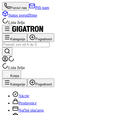
Piši nam
Pozovi nas
Status porudžbine
Lista želja
Kategorije
Pogodnosti
Lista želja
Korpa
Kategorije
Pogodnosti
Akcije
Prodavnice
Načini plaćanja