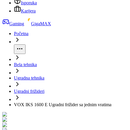
Isporuka
Karijera
Gaming
GigaMAX
Početna
Bela tehnika
Ugradna tehnika
Ugradni frižideri
VOX IKS 1600 E Ugradni frižider sa jednim vratima