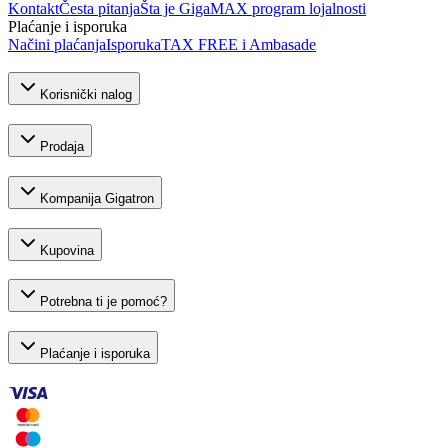
Kontakt
Česta pitanja
Šta je GigaMAX program lojalnosti
Plaćanje i isporuka
Načini plaćanja
Isporuka
TAX FREE i Ambasade
Korisnički nalog
Prodaja
Kompanija Gigatron
Kupovina
Potrebna ti je pomoć?
Plaćanje i isporuka