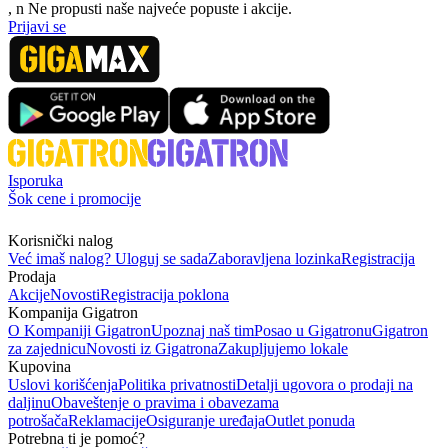
, n
N
e propusti naše najveće popuste i akcije.
Prijavi se
Isporuka
Šok cene i promocije
Korisnički nalog
Već imaš nalog? Uloguj se sada
Zaboravljena lozinka
Registracija
Prodaja
Akcije
Novosti
Registracija poklona
Kompanija Gigatron
O Kompaniji Gigatron
Upoznaj naš tim
Posao u Gigatronu
Gigatron
za zajednicu
Novosti iz Gigatrona
Zakupljujemo lokale
Kupovina
Uslovi korišćenja
Politika privatnosti
Detalji ugovora o prodaji na
daljinu
Obaveštenje o pravima i obavezama
potrošača
Reklamacije
Osiguranje uređaja
Outlet ponuda
Potrebna ti je pomoć?