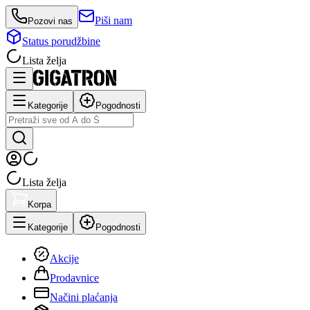
Piši nam
Pozovi nas
Status porudžbine
Lista želja
Kategorije
Pogodnosti
Lista želja
Korpa
Kategorije
Pogodnosti
Akcije
Prodavnice
Načini plaćanja