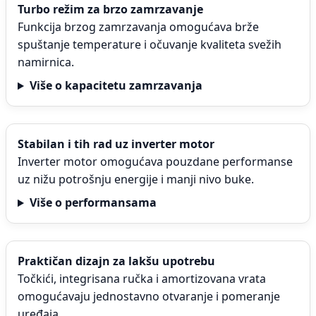
Turbo režim za brzo zamrzavanje
Funkcija brzog zamrzavanja omogućava brže
spuštanje temperature i očuvanje kvaliteta svežih
namirnica.
Više o kapacitetu zamrzavanja
Stabilan i tih rad uz inverter motor
Inverter motor omogućava pouzdane performanse
uz nižu potrošnju energije i manji nivo buke.
Više o performansama
Praktičan dizajn za lakšu upotrebu
Točkići, integrisana ručka i amortizovana vrata
omogućavaju jednostavno otvaranje i pomeranje
uređaja.