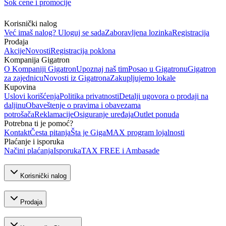
Šok cene i promocije
Korisnički nalog
Već imaš nalog? Uloguj se sada
Zaboravljena lozinka
Registracija
Prodaja
Akcije
Novosti
Registracija poklona
Kompanija Gigatron
O Kompaniji Gigatron
Upoznaj naš tim
Posao u Gigatronu
Gigatron
za zajednicu
Novosti iz Gigatrona
Zakupljujemo lokale
Kupovina
Uslovi korišćenja
Politika privatnosti
Detalji ugovora o prodaji na
daljinu
Obaveštenje o pravima i obavezama
potrošača
Reklamacije
Osiguranje uređaja
Outlet ponuda
Potrebna ti je pomoć?
Kontakt
Česta pitanja
Šta je GigaMAX program lojalnosti
Plaćanje i isporuka
Načini plaćanja
Isporuka
TAX FREE i Ambasade
Korisnički nalog
Prodaja