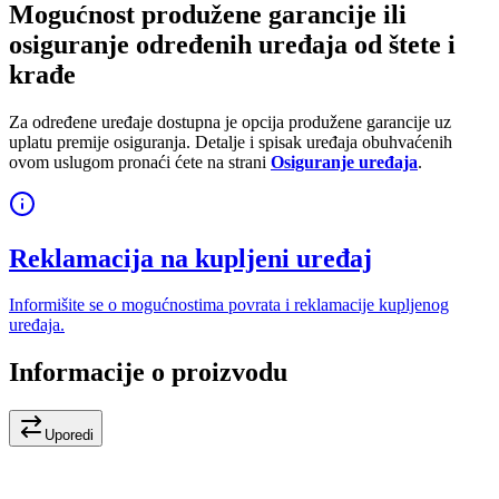
Mogućnost produžene garancije ili
osiguranje određenih uređaja od štete i
krađe
Za određene uređaje dostupna je opcija produžene garancije uz
uplatu premije osiguranja. Detalje i spisak uređaja obuhvaćenih
ovom uslugom pronaći ćete na strani
Osiguranje uređaja
.
Reklamacija na kupljeni uređaj
Informišite se o mogućnostima povrata i reklamacije kupljenog
uređaja.
Informacije o proizvodu
Uporedi