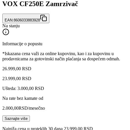
VOX CF250E Zamrzivač
EAN:
8606033883928
Na stanju
Informacije o popustu
*Iskazana cena važi za online kupovinu, kao i za kupovinu u
prodavnicama za gotovinski način plaćanja sa dospećem odmah.
26.999,00 RSD
23.999
,
00
RSD
Ušteda: 3.000,00 RSD
Na rate bez kamate od
2.000,00
RSD
/mesečno
Saznajte više
Najniža cena u proteklih 30 dana 23.999,00 RSD