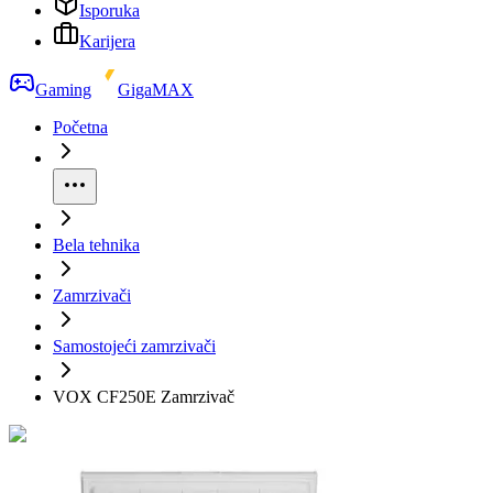
Isporuka
Karijera
Gaming
GigaMAX
Početna
Bela tehnika
Zamrzivači
Samostojeći zamrzivači
VOX CF250E Zamrzivač