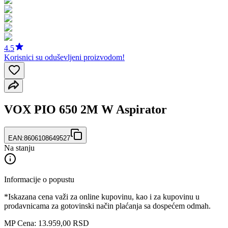
4.5
Korisnici su oduševljeni proizvodom!
VOX PIO 650 2M W Aspirator
EAN:
8606108649527
Na stanju
Informacije o popustu
*Iskazana cena važi za online kupovinu, kao i za kupovinu u
prodavnicama za gotovinski način plaćanja sa dospećem odmah.
MP Cena: 13.959,00 RSD