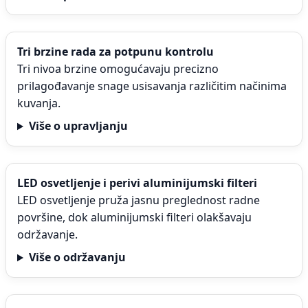
Tri brzine rada za potpunu kontrolu
Tri nivoa brzine omogućavaju precizno
prilagođavanje snage usisavanja različitim načinima
kuvanja.
Više o upravljanju
LED osvetljenje i perivi aluminijumski filteri
LED osvetljenje pruža jasnu preglednost radne
površine, dok aluminijumski filteri olakšavaju
održavanje.
Više o održavanju