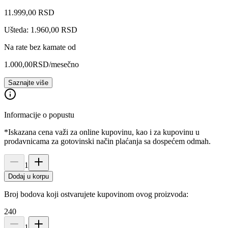
11.999
,
00
RSD
Ušteda: 1.960,00 RSD
Na rate bez kamate od
1.000,00
RSD
/mesečno
Saznajte više
Informacije o popustu
*Iskazana cena važi za online kupovinu, kao i za kupovinu u
prodavnicama za gotovinski način plaćanja sa dospećem odmah.
1
Dodaj u korpu
Broj bodova koji ostvarujete kupovinom ovog proizvoda:
240
1