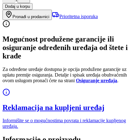
Dodaj u korpu
Prioritetna isporuka
Pronađi u prodavnici
Mogućnost produžene garancije ili
osiguranje određenih uređaja od štete i
krađe
Za određene uređaje dostupna je opcija produžene garancije uz
uplatu premije osiguranja. Detalje i spisak uređaja obuhvaćenih
ovom uslugom pronaći ćete na strani
Osiguranje uređaja
.
Reklamacija na kupljeni uređaj
Informišite se o mogućnostima povrata i reklamacije kupljenog
uređaja.
Informacije o proizvodu