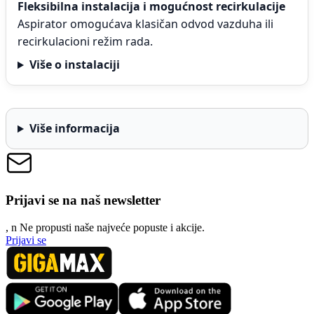
Fleksibilna instalacija i mogućnost recirkulacije
Aspirator omogućava klasičan odvod vazduha ili
recirkulacioni režim rada.
Više o instalaciji
Više informacija
Prijavi se na naš newsletter
, n
N
e propusti naše najveće popuste i akcije.
Prijavi se