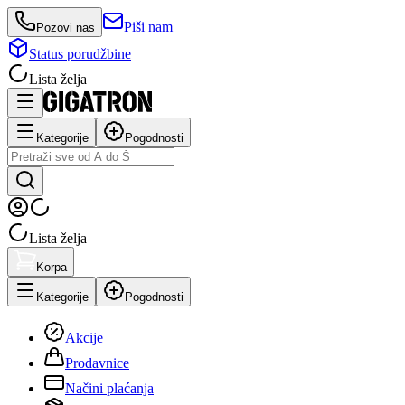
Piši nam
Pozovi nas
Status porudžbine
Lista želja
Kategorije
Pogodnosti
Lista želja
Korpa
Kategorije
Pogodnosti
Akcije
Prodavnice
Načini plaćanja