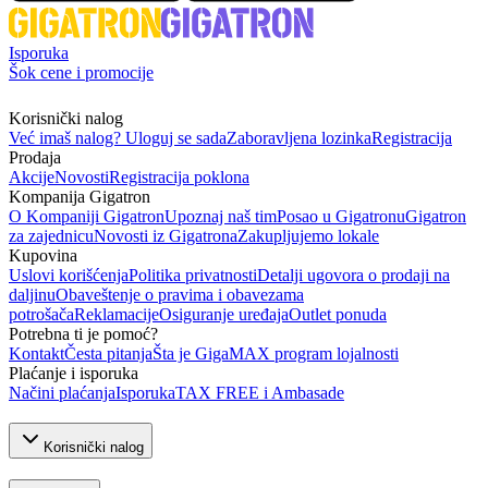
Isporuka
Šok cene i promocije
Korisnički nalog
Već imaš nalog? Uloguj se sada
Zaboravljena lozinka
Registracija
Prodaja
Akcije
Novosti
Registracija poklona
Kompanija Gigatron
O Kompaniji Gigatron
Upoznaj naš tim
Posao u Gigatronu
Gigatron
za zajednicu
Novosti iz Gigatrona
Zakupljujemo lokale
Kupovina
Uslovi korišćenja
Politika privatnosti
Detalji ugovora o prodaji na
daljinu
Obaveštenje o pravima i obavezama
potrošača
Reklamacije
Osiguranje uređaja
Outlet ponuda
Potrebna ti je pomoć?
Kontakt
Česta pitanja
Šta je GigaMAX program lojalnosti
Plaćanje i isporuka
Načini plaćanja
Isporuka
TAX FREE i Ambasade
Korisnički nalog