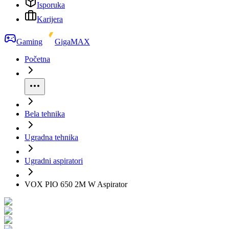
Isporuka
Karijera
Gaming
GigaMAX
Početna
Bela tehnika
Ugradna tehnika
Ugradni aspiratori
VOX PIO 650 2M W Aspirator