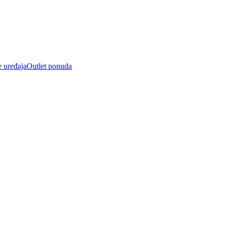
e uređaja
Outlet ponuda