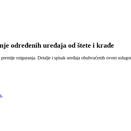
nje određenih uređaja od štete i krađe
 premije osiguranja. Detalje i spisak uređaja obuhvaćenih ovom uslugom
a.