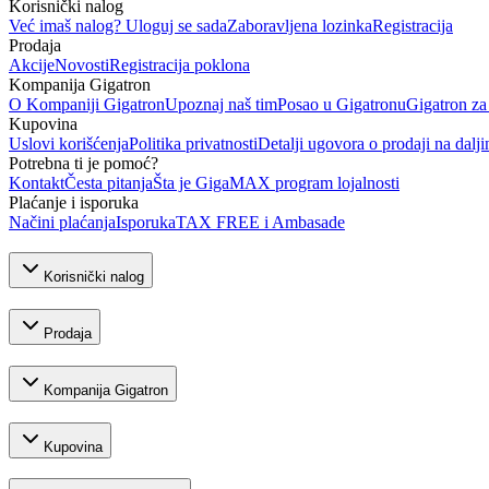
Korisnički nalog
Već imaš nalog? Uloguj se sada
Zaboravljena lozinka
Registracija
Prodaja
Akcije
Novosti
Registracija poklona
Kompanija Gigatron
O Kompaniji Gigatron
Upoznaj naš tim
Posao u Gigatronu
Gigatron za
Kupovina
Uslovi korišćenja
Politika privatnosti
Detalji ugovora o prodaji na dalji
Potrebna ti je pomoć?
Kontakt
Česta pitanja
Šta je GigaMAX program lojalnosti
Plaćanje i isporuka
Načini plaćanja
Isporuka
TAX FREE i Ambasade
Korisnički nalog
Prodaja
Kompanija Gigatron
Kupovina