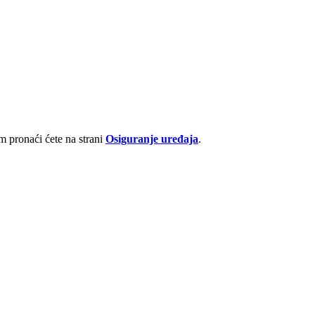
 pronaći ćete na strani
Osiguranje uređaja
.