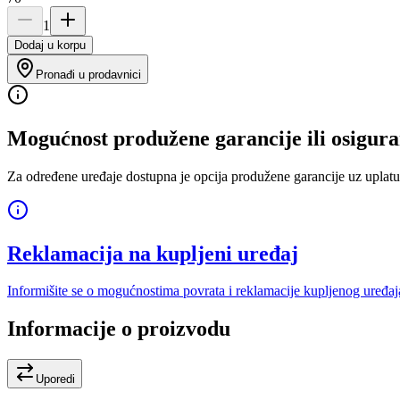
1
Dodaj u korpu
Pronađi u prodavnici
Mogućnost produžene garancije ili osigura
Za određene uređaje dostupna je opcija produžene garancije uz uplatu
Reklamacija na kupljeni uređaj
Informišite se o mogućnostima povrata i reklamacije kupljenog uređaj
Informacije o proizvodu
Uporedi