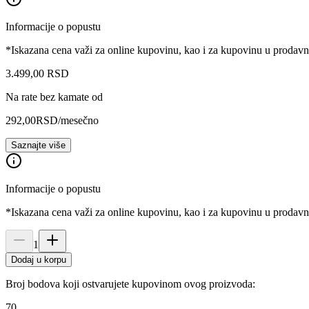
Informacije o popustu
*Iskazana cena važi za online kupovinu, kao i za kupovinu u prodav
3.499
,
00
RSD
Na rate bez kamate od
292,00
RSD
/mesečno
Saznajte više
Informacije o popustu
*Iskazana cena važi za online kupovinu, kao i za kupovinu u prodav
1
Dodaj u korpu
Broj bodova koji ostvarujete kupovinom ovog proizvoda:
70