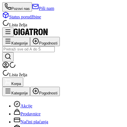
Piši nam
Pozovi nas
Status porudžbine
Lista želja
Kategorije
Pogodnosti
Lista želja
Korpa
Kategorije
Pogodnosti
Akcije
Prodavnice
Načini plaćanja