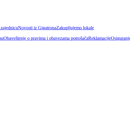
 zajednicu
Novosti iz Gigatrona
Zakupljujemo lokale
nu
Obaveštenje o pravima i obavezama potrošača
Reklamacije
Osiguranj