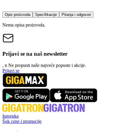
Opis proizvoda
Specifikacije
Pitanja i odgovori
Nema opisa proizvoda.
Prijavi se na naš newsletter
, n
N
e propusti naše najveće popuste i akcije.
Prijavi se
Isporuka
Šok cene i promocije