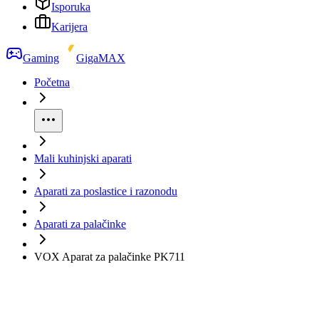
Isporuka
Karijera
Gaming
GigaMAX
Početna
Mali kuhinjski aparati
Aparati za poslastice i razonodu
Aparati za palačinke
VOX Aparat za palačinke PK711