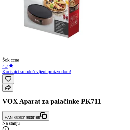
Šok cena
4.7
Korisnici su oduševljeni proizvodom!
VOX Aparat za palačinke PK711
EAN:
8606019606169
Na stanju