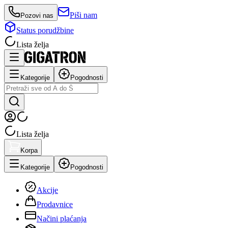
Piši nam
Pozovi nas
Status porudžbine
Lista želja
Kategorije
Pogodnosti
Lista želja
Korpa
Kategorije
Pogodnosti
Akcije
Prodavnice
Načini plaćanja