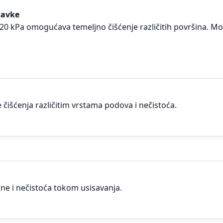
tavke
 kPa omogućava temeljno čišćenje različitih površina. Mot
čišćenja različitim vrstama podova i nečistoća.
ine i nečistoća tokom usisavanja.