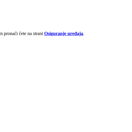
 pronaći ćete na strani
Osiguranje uređaja
.