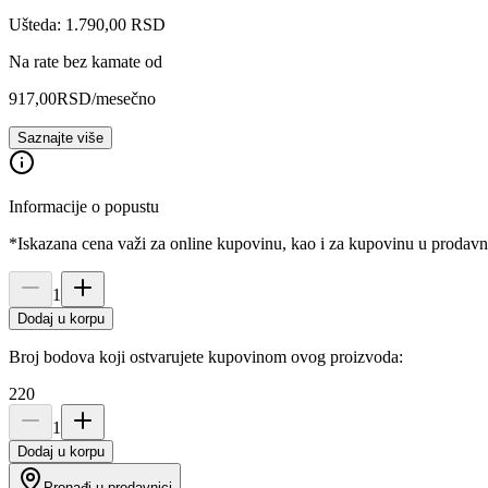
Ušteda: 1.790,00 RSD
Na rate bez kamate od
917,00
RSD
/mesečno
Saznajte više
Informacije o popustu
*Iskazana cena važi za online kupovinu, kao i za kupovinu u prodav
1
Dodaj u korpu
Broj bodova koji ostvarujete kupovinom ovog proizvoda:
220
1
Dodaj u korpu
Pronađi u prodavnici