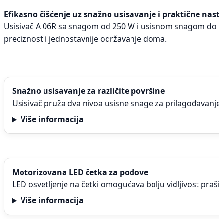
Efikasno čišćenje uz snažno usisavanje i praktične nas
Usisivač A 06R sa snagom od 250 W i usisnom snagom do 20
preciznost i jednostavnije održavanje doma.
Snažno usisavanje za različite površine
Usisivač pruža dva nivoa usisne snage za prilagođavanje 
Više informacija
Motorizovana LED četka za podove
LED osvetljenje na četki omogućava bolju vidljivost praš
Više informacija