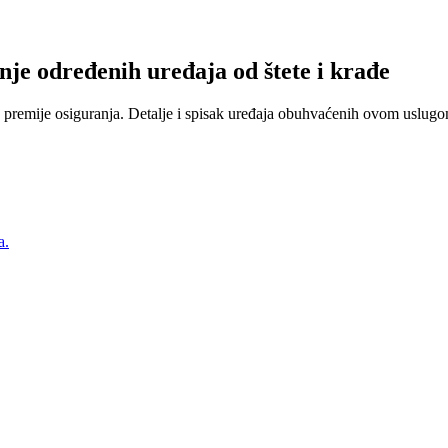
nje određenih uređaja od štete i krađe
 premije osiguranja. Detalje i spisak uređaja obuhvaćenih ovom uslugom
a.