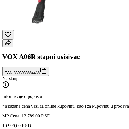
VOX A06R stapni usisivac
EAN:
8606033884468
Na stanju
Informacije o popustu
*Iskazana cena važi za online kupovinu, kao i za kupovinu u prodav
MP Cena: 12.789,00 RSD
10.999
,
00
RSD