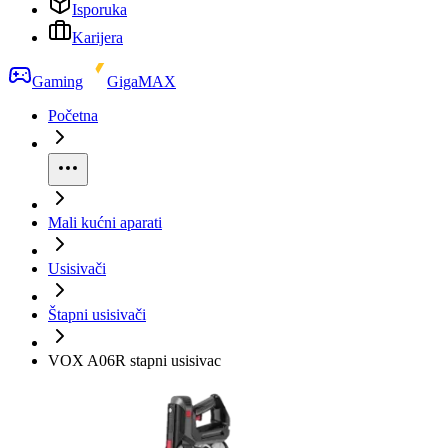
Isporuka
Karijera
Gaming
GigaMAX
Početna
Mali kućni aparati
Usisivači
Štapni usisivači
VOX A06R stapni usisivac