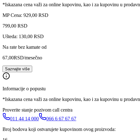
*Iskazana cena važi za online kupovinu, kao i za kupovinu u prodav
MP Cena: 929,00 RSD
799
,
00
RSD
Ušteda: 130,00 RSD
Na rate bez kamate od
67,00
RSD
/mesečno
Saznajte više
Informacije o popustu
*Iskazana cena važi za online kupovinu, kao i za kupovinu u prodav
Proverite stanje pozivom call centra
011 44 14 000
066 6 67 67 67
Broj bodova koji ostvarujete kupovinom ovog proizvoda:
16