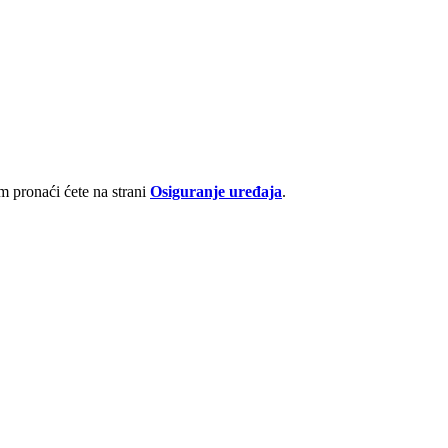
 pronaći ćete na strani
Osiguranje uređaja
.