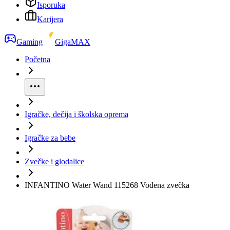
Isporuka
Karijera
Gaming
GigaMAX
Početna
Igračke, dečija i školska oprema
Igračke za bebe
Zvečke i glodalice
INFANTINO Water Wand 115268 Vodena zvečka