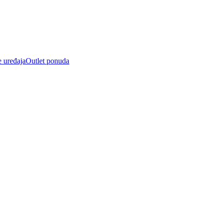
e uređaja
Outlet ponuda