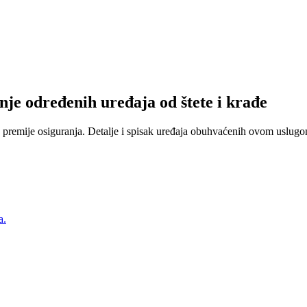
nje određenih uređaja od štete i krađe
 premije osiguranja. Detalje i spisak uređaja obuhvaćenih ovom uslugom
a.