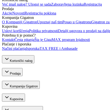
Već imaš nalog? Uloguj se sada
Zaboravljena lozinka
Registracija
Prodaja
Akcije
Novosti
Registracija poklona
Kompanija Gigatron
O Kompaniji Gigatron
Upoznaj naš tim
Posao u Gigatronu
Gigatron za
Kupovina
Uslovi korišćenja
Politika privatnosti
Detalji ugovora o prodaji na dalji
Potrebna ti je pomoć?
Kontakt
Česta pitanja
Šta je GigaMAX program lojalnosti
Plaćanje i isporuka
Načini plaćanja
Isporuka
TAX FREE i Ambasade
Korisnički nalog
Prodaja
Kompanija Gigatron
Kupovina