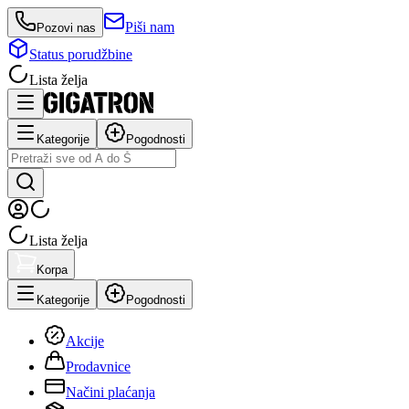
Piši nam
Pozovi nas
Status porudžbine
Lista želja
Kategorije
Pogodnosti
Lista želja
Korpa
Kategorije
Pogodnosti
Akcije
Prodavnice
Načini plaćanja