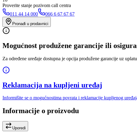
Proverite stanje pozivom call centra
011 44 14 000
066 6 67 67 67
Pronađi u prodavnici
Mogućnost produžene garancije ili osigura
Za određene uređaje dostupna je opcija produžene garancije uz uplatu
Reklamacija na kupljeni uređaj
Informišite se o mogućnostima povrata i reklamacije kupljenog uređaj
Informacije o proizvodu
Uporedi