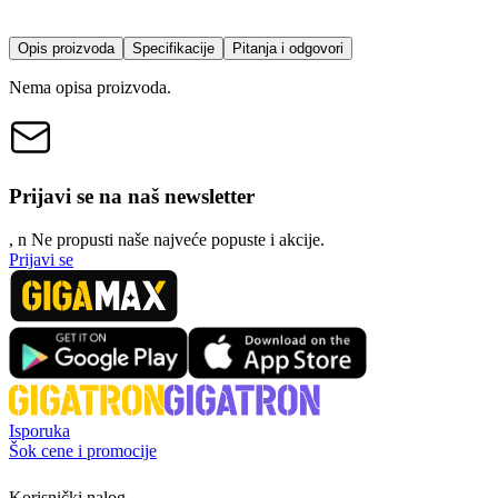
Opis proizvoda
Specifikacije
Pitanja i odgovori
Nema opisa proizvoda.
Prijavi se na naš newsletter
, n
N
e propusti naše najveće popuste i akcije.
Prijavi se
Isporuka
Šok cene i promocije
Korisnički nalog