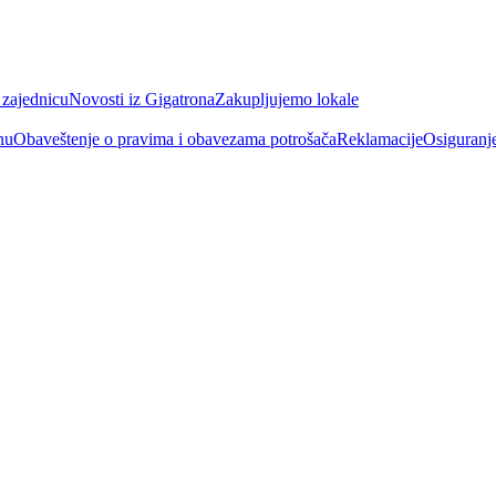
 zajednicu
Novosti iz Gigatrona
Zakupljujemo lokale
nu
Obaveštenje o pravima i obavezama potrošača
Reklamacije
Osiguranj