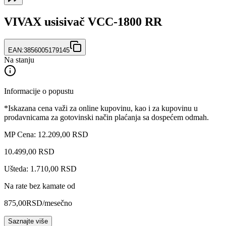
VIVAX usisivač VCC-1800 RR
EAN:
3856005179145
Na stanju
Informacije o popustu
*Iskazana cena važi za online kupovinu, kao i za kupovinu u
prodavnicama za gotovinski način plaćanja sa dospećem odmah.
MP Cena: 12.209,00 RSD
10.499
,
00
RSD
Ušteda: 1.710,00 RSD
Na rate bez kamate od
875,00
RSD
/mesečno
Saznajte više