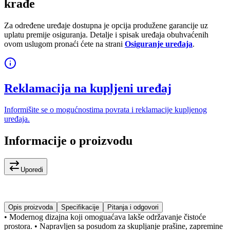
krađe
Za određene uređaje dostupna je opcija produžene garancije uz
uplatu premije osiguranja. Detalje i spisak uređaja obuhvaćenih
ovom uslugom pronaći ćete na strani
Osiguranje uređaja
.
Reklamacija na kupljeni uređaj
Informišite se o mogućnostima povrata i reklamacije kupljenog
uređaja.
Informacije o proizvodu
Uporedi
Opis proizvoda
Specifikacije
Pitanja i odgovori
• Modernog dizajna koji omoguaćava lakše održavanje čistoće
prostora. • Napravljen sa posudom za skupljanje prašine, zapremine