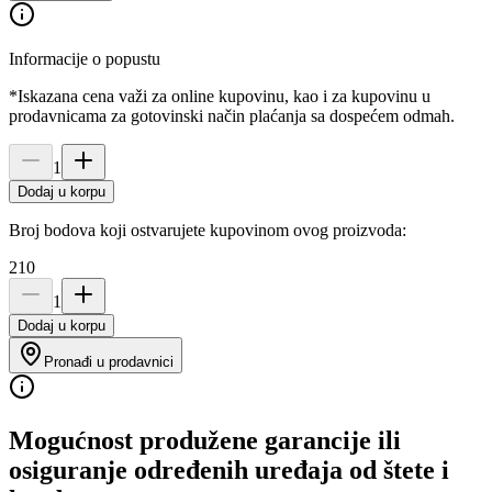
Informacije o popustu
*Iskazana cena važi za online kupovinu, kao i za kupovinu u
prodavnicama za gotovinski način plaćanja sa dospećem odmah.
1
Dodaj u korpu
Broj bodova koji ostvarujete kupovinom ovog proizvoda:
210
1
Dodaj u korpu
Pronađi u prodavnici
Mogućnost produžene garancije ili
osiguranje određenih uređaja od štete i