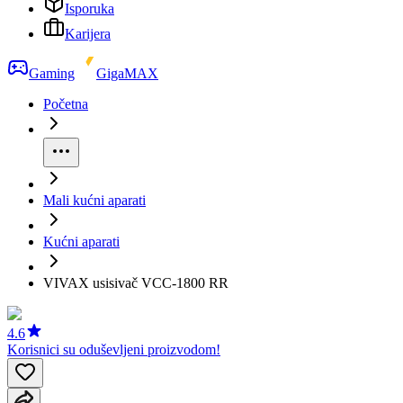
Isporuka
Karijera
Gaming
GigaMAX
Početna
Mali kućni aparati
Kućni aparati
VIVAX usisivač VCC-1800 RR
4.6
Korisnici su oduševljeni proizvodom!