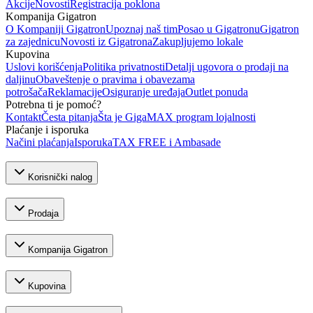
Akcije
Novosti
Registracija poklona
Kompanija Gigatron
O Kompaniji Gigatron
Upoznaj naš tim
Posao u Gigatronu
Gigatron
za zajednicu
Novosti iz Gigatrona
Zakupljujemo lokale
Kupovina
Uslovi korišćenja
Politika privatnosti
Detalji ugovora o prodaji na
daljinu
Obaveštenje o pravima i obavezama
potrošača
Reklamacije
Osiguranje uređaja
Outlet ponuda
Potrebna ti je pomoć?
Kontakt
Česta pitanja
Šta je GigaMAX program lojalnosti
Plaćanje i isporuka
Načini plaćanja
Isporuka
TAX FREE i Ambasade
Korisnički nalog
Prodaja
Kompanija Gigatron
Kupovina