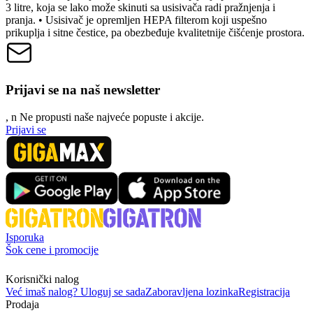
3 litre, koja se lako može skinuti sa usisivača radi pražnjenja i
pranja. • Usisivač je opremljen HEPA filterom koji uspešno
prikuplja i sitne čestice, pa obezbeđuje kvalitetnije čišćenje prostora.
Prijavi se na naš newsletter
, n
N
e propusti naše najveće popuste i akcije.
Prijavi se
Isporuka
Šok cene i promocije
Korisnički nalog
Već imaš nalog? Uloguj se sada
Zaboravljena lozinka
Registracija
Prodaja