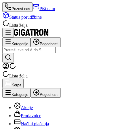
Piši nam
Pozovi nas
Status porudžbine
Lista želja
Kategorije
Pogodnosti
Lista želja
Korpa
Kategorije
Pogodnosti
Akcije
Prodavnice
Načini plaćanja