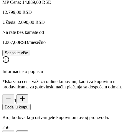
MP Cena: 14.889,00 RSD
12.799
,
00
RSD
Ušteda: 2.090,00 RSD
Na rate bez kamate od
1.067,00
RSD
/mesečno
Saznajte više
Informacije o popustu
*Iskazana cena važi za online kupovinu, kao i za kupovinu u
prodavnicama za gotovinski način plaćanja sa dospećem odmah.
1
Dodaj u korpu
Broj bodova koji ostvarujete kupovinom ovog proizvoda:
256