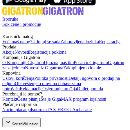
Isporuka
Šok cene i promocije
Korisnički nalog
Već imaš nalog? Uloguj se sada
Zaboravljena lozinka
Registracija
Prodaja
Akcije
Novosti
Registracija poklona
Kompanija Gigatron
O Kompaniji Gigatron
Upoznaj naš tim
Posao u Gigatronu
Gigatron
za zajednicu
Novosti iz Gigatrona
Zakupljujemo lokale
Kupovina
Uslovi korišćenja
Politika privatnosti
Detalji ugovora o prodaji na
daljinu
Obaveštenje o pravima i obavezama
potrošača
Reklamacije
Osiguranje uređaja
Outlet ponuda
Potrebna ti je pomoć?
Kontakt
Česta pitanja
Šta je GigaMAX program lojalnosti
Plaćanje i isporuka
Načini plaćanja
Isporuka
TAX FREE i Ambasade
Korisnički nalog