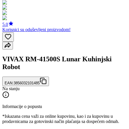
5.0
Korisnici su oduševljeni proizvodom!
VIVAX RM-41500S Lunar Kuhinjski
Robot
EAN:
3856032101485
Na stanju
Informacije o popustu
*Iskazana cena važi za online kupovinu, kao i za kupovinu u
prodavnicama za gotovinski način plaćanja sa dospećem odmah.