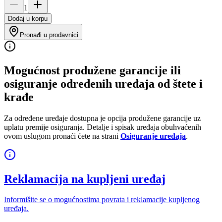
1
Dodaj u korpu
Pronađi u prodavnici
Mogućnost produžene garancije ili
osiguranje određenih uređaja od štete i
krađe
Za određene uređaje dostupna je opcija produžene garancije uz
uplatu premije osiguranja. Detalje i spisak uređaja obuhvaćenih
ovom uslugom pronaći ćete na strani
Osiguranje uređaja
.
Reklamacija na kupljeni uređaj
Informišite se o mogućnostima povrata i reklamacije kupljenog
uređaja.