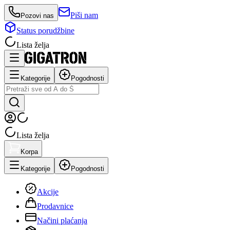
Piši nam
Pozovi nas
Status porudžbine
Lista želja
Kategorije
Pogodnosti
Lista želja
Korpa
Kategorije
Pogodnosti
Akcije
Prodavnice
Načini plaćanja