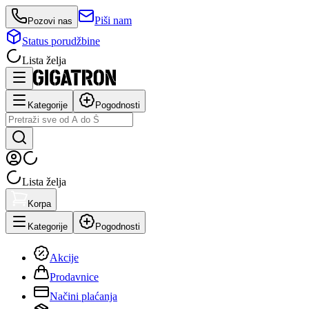
Piši nam
Pozovi nas
Status porudžbine
Lista želja
Kategorije
Pogodnosti
Lista želja
Korpa
Kategorije
Pogodnosti
Akcije
Prodavnice
Načini plaćanja