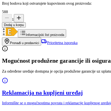
Broj bodova koji ostvarujete kupovinom ovog proizvoda:
588
1
Dodaj u korpu
Informacijski list proizvoda
Prioritetna isporuka
Pronađi u prodavnici
Mogućnost produžene garancije ili osigura
Za određene uređaje dostupna je opcija produžene garancije uz uplatu
Reklamacija na kupljeni uređaj
Informišite se o mogućnostima povrata i reklamacije kupljenog uređaj