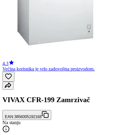
4.3
Većina korisnika je vrlo zadovoljna proizvodom.
VIVAX CFR-199 Zamrzivač
EAN:
3856005192168
Na stanju