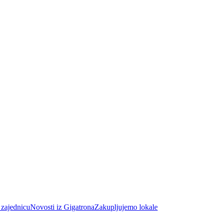
 zajednicu
Novosti iz Gigatrona
Zakupljujemo lokale