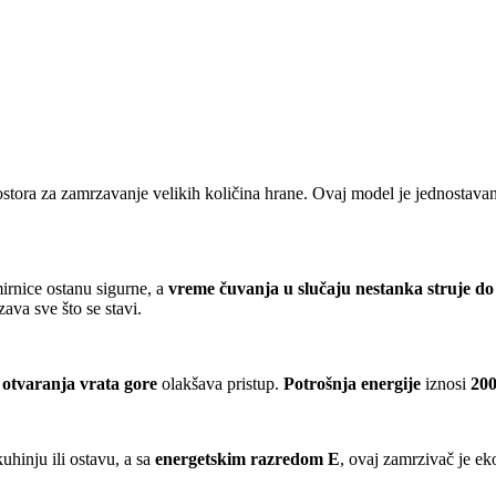
stora za zamrzavanje velikih količina hrane. Ovaj model je jednostava
mirnice ostanu sigurne, a
vreme čuvanja u slučaju nestanka struje do
zava sve što se stavi.
 otvaranja vrata gore
olakšava pristup.
Potrošnja energije
iznosi
200
hinju ili ostavu, a sa
energetskim razredom E
, ovaj zamrzivač je e