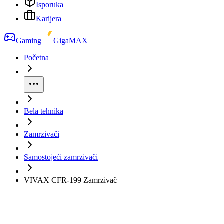
Isporuka
Karijera
Gaming
GigaMAX
Početna
Bela tehnika
Zamrzivači
Samostojeći zamrzivači
VIVAX CFR-199 Zamrzivač