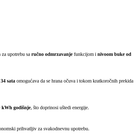
n za upotrebu sa
ručno odmrzavanje
funkcijom i
nivoom buke od
 34 sata
omogućava da se hrana očuva i tokom kratkoročnih prekida
 kWh godišnje
, što doprinosi uštedi energije.
konomski prihvatljiv za svakodnevnu upotrebu.