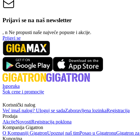
Prijavi se na naš newsletter
, n
N
e propusti naše najveće popuste i akcije.
Prijavi se
Isporuka
Šok cene i promocije
Korisnički nalog
Već imaš nalog? Uloguj se sada
Zaboravljena lozinka
Registracija
Prodaja
Akcije
Novosti
Registracija poklona
Kompanija Gigatron
O Kompaniji Gigatron
Upoznaj naš tim
Posao u Gigatronu
Gigatron za
Kupovina