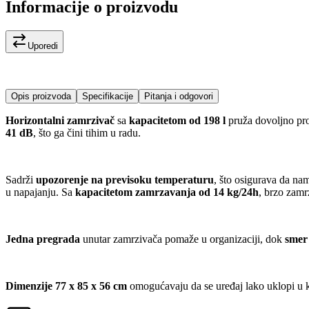
Informacije o proizvodu
Uporedi
Opis proizvoda
Specifikacije
Pitanja i odgovori
Horizontalni zamrzivač
sa
kapacitetom od 198 l
pruža dovoljno pro
41 dB
, što ga čini tihim u radu.
Sadrži
upozorenje na previsoku temperaturu
, što osigurava da na
u napajanju. Sa
kapacitetom zamrzavanja od 14 kg/24h
, brzo zamr
Jedna pregrada
unutar zamrzivača pomaže u organizaciji, dok
smer
Dimenzije 77 x 85 x 56 cm
omogućavaju da se uređaj lako uklopi u ku