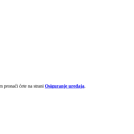
 pronaći ćete na strani
Osiguranje uređaja
.