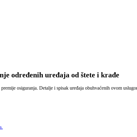
nje određenih uređaja od štete i krađe
 premije osiguranja. Detalje i spisak uređaja obuhvaćenih ovom uslugom
a.