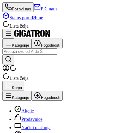
Piši nam
Pozovi nas
Status porudžbine
Lista želja
Kategorije
Pogodnosti
Lista želja
Korpa
Kategorije
Pogodnosti
Akcije
Prodavnice
Načini plaćanja