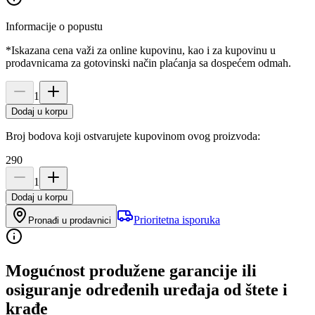
Informacije o popustu
*Iskazana cena važi za online kupovinu, kao i za kupovinu u
prodavnicama za gotovinski način plaćanja sa dospećem odmah.
1
Dodaj u korpu
Broj bodova koji ostvarujete kupovinom ovog proizvoda:
290
1
Dodaj u korpu
Prioritetna isporuka
Pronađi u prodavnici
Mogućnost produžene garancije ili
osiguranje određenih uređaja od štete i
krađe