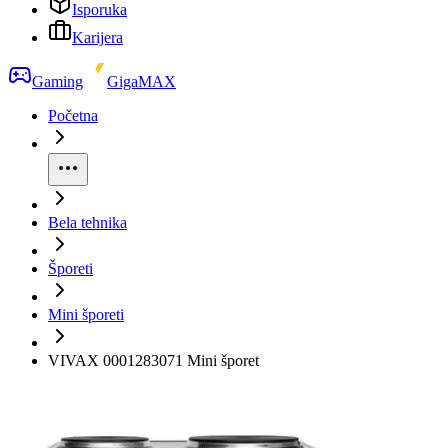
Isporuka
Karijera
Gaming
GigaMAX
Početna
Bela tehnika
Šporeti
Mini šporeti
VIVAX 0001283071 Mini šporet