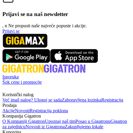
Prijavi se na naš newsletter
, n
N
e propusti naše najveće popuste i akcije.
Prijavi se
Isporuka
Šok cene i promocije
Korisnički nalog
Već imaš nalog? Uloguj se sada
Zaboravljena lozinka
Registracija
Prodaja
Akcije
Novosti
Registracija poklona
Kompanija Gigatron
O Kompaniji Gigatron
Upoznaj naš tim
Posao u Gigatronu
Gigatron
za zajednicu
Novosti iz Gigatrona
Zakupljujemo lokale
Kupovina