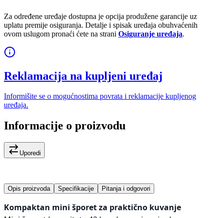
Za određene uređaje dostupna je opcija produžene garancije uz
uplatu premije osiguranja. Detalje i spisak uređaja obuhvaćenih
ovom uslugom pronaći ćete na strani
Osiguranje uređaja
.
Reklamacija na kupljeni uređaj
Informišite se o mogućnostima povrata i reklamacije kupljenog
uređaja.
Informacije o proizvodu
Uporedi
Opis proizvoda
Specifikacije
Pitanja i odgovori
Kompaktan mini šporet za praktično kuvanje