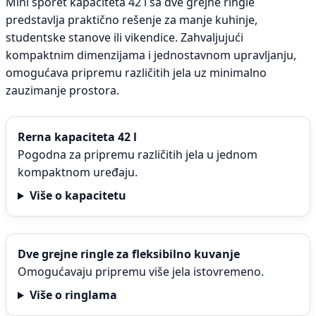
Mini šporet kapaciteta 42 l sa dve grejne ringle
predstavlja praktično rešenje za manje kuhinje,
studentske stanove ili vikendice. Zahvaljujući
kompaktnim dimenzijama i jednostavnom upravljanju,
omogućava pripremu različitih jela uz minimalno
zauzimanje prostora.
Rerna kapaciteta 42 l
Pogodna za pripremu različitih jela u jednom
kompaktnom uređaju.
Više o kapacitetu
Dve grejne ringle za fleksibilno kuvanje
Omogućavaju pripremu više jela istovremeno.
Više o ringlama