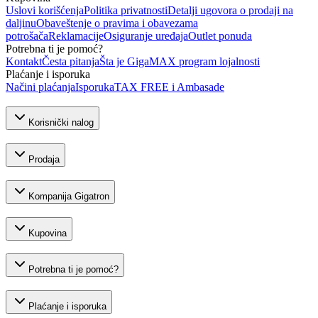
Uslovi korišćenja
Politika privatnosti
Detalji ugovora o prodaji na
daljinu
Obaveštenje o pravima i obavezama
potrošača
Reklamacije
Osiguranje uređaja
Outlet ponuda
Potrebna ti je pomoć?
Kontakt
Česta pitanja
Šta je GigaMAX program lojalnosti
Plaćanje i isporuka
Načini plaćanja
Isporuka
TAX FREE i Ambasade
Korisnički nalog
Prodaja
Kompanija Gigatron
Kupovina
Potrebna ti je pomoć?
Plaćanje i isporuka