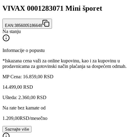
VIVAX 0001283071 Mini šporet
EAN:
3856005186648
Na stanju
Informacije o popustu
*Iskazana cena važi za online kupovinu, kao i za kupovinu u
prodavnicama za gotovinski način plaćanja sa dospećem odmah.
MP Cena: 16.859,00 RSD
14.499
,
00
RSD
Ušteda: 2.360,00 RSD
Na rate bez kamate od
1.209,00
RSD
/mesečno
Saznajte više