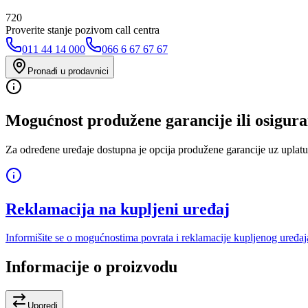
720
Proverite stanje pozivom call centra
011 44 14 000
066 6 67 67 67
Pronađi u prodavnici
Mogućnost produžene garancije ili osigura
Za određene uređaje dostupna je opcija produžene garancije uz uplatu
Reklamacija na kupljeni uređaj
Informišite se o mogućnostima povrata i reklamacije kupljenog uređaj
Informacije o proizvodu
Uporedi