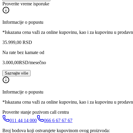
Proverite vreme isporuke
Informacije o popustu
*Iskazana cena važi za online kupovinu, kao i za kupovinu u prodav
35.999
,
00
RSD
Na rate bez kamate od
3.000,00
RSD
/mesečno
Saznajte više
Informacije o popustu
*Iskazana cena važi za online kupovinu, kao i za kupovinu u prodav
Proverite stanje pozivom call centra
011 44 14 000
066 6 67 67 67
Broj bodova koji ostvarujete kupovinom ovog proizvoda: