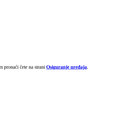
 pronaći ćete na strani
Osiguranje uređaja
.