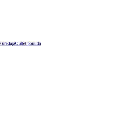
e uređaja
Outlet ponuda