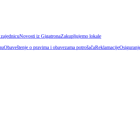
 zajednicu
Novosti iz Gigatrona
Zakupljujemo lokale
nu
Obaveštenje o pravima i obavezama potrošača
Reklamacije
Osiguranj