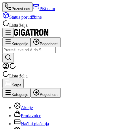
Piši nam
Pozovi nas
Status porudžbine
Lista želja
Kategorije
Pogodnosti
Lista želja
Korpa
Kategorije
Pogodnosti
Akcije
Prodavnice
Načini plaćanja