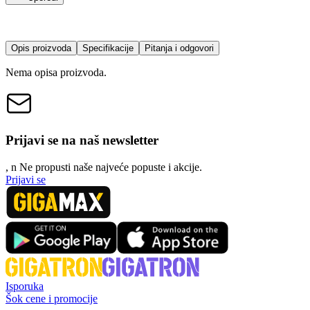
Opis proizvoda
Specifikacije
Pitanja i odgovori
Nema opisa proizvoda.
Prijavi se na naš newsletter
, n
N
e propusti naše najveće popuste i akcije.
Prijavi se
Isporuka
Šok cene i promocije