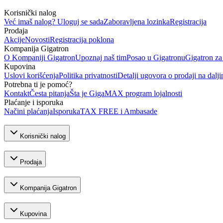
Korisnički nalog
Već imaš nalog? Uloguj se sada
Zaboravljena lozinka
Registracija
Prodaja
Akcije
Novosti
Registracija poklona
Kompanija Gigatron
O Kompaniji Gigatron
Upoznaj naš tim
Posao u Gigatronu
Gigatron za
Kupovina
Uslovi korišćenja
Politika privatnosti
Detalji ugovora o prodaji na dalji
Potrebna ti je pomoć?
Kontakt
Česta pitanja
Šta je GigaMAX program lojalnosti
Plaćanje i isporuka
Načini plaćanja
Isporuka
TAX FREE i Ambasade
Korisnički nalog
Prodaja
Kompanija Gigatron
Kupovina