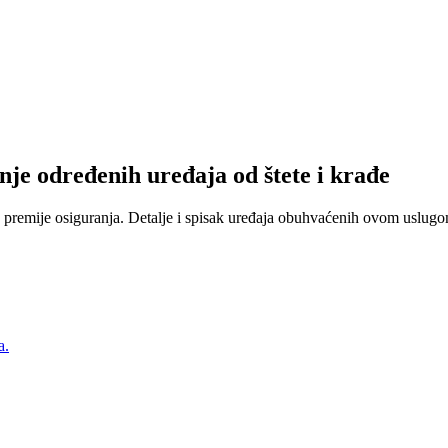
nje određenih uređaja od štete i krađe
 premije osiguranja. Detalje i spisak uređaja obuhvaćenih ovom uslugom
a.