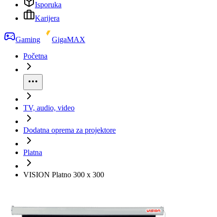
Isporuka
Karijera
Gaming
GigaMAX
Početna
TV, audio, video
Dodatna oprema za projektore
Platna
VISION Platno 300 x 300