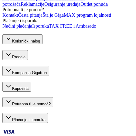
potrošača
Reklamacije
Osiguranje uređaja
Outlet ponuda
Potrebna ti je pomoć?
Kontakt
Česta pitanja
Šta je GigaMAX program lojalnosti
Plaćanje i isporuka
Načini plaćanja
Isporuka
TAX FREE i Ambasade
Korisnički nalog
Prodaja
Kompanija Gigatron
Kupovina
Potrebna ti je pomoć?
Plaćanje i isporuka