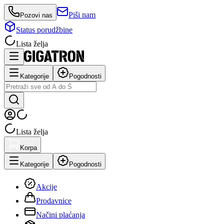
Piši nam
Pozovi nas
Status porudžbine
Lista želja
Kategorije
Pogodnosti
Lista želja
Korpa
Kategorije
Pogodnosti
Akcije
Prodavnice
Načini plaćanja