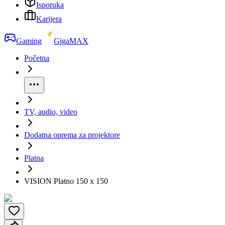
Isporuka
Karijera
Gaming
GigaMAX
Početna
TV, audio, video
Dodatna oprema za projektore
Platna
VISION Platno 150 x 150