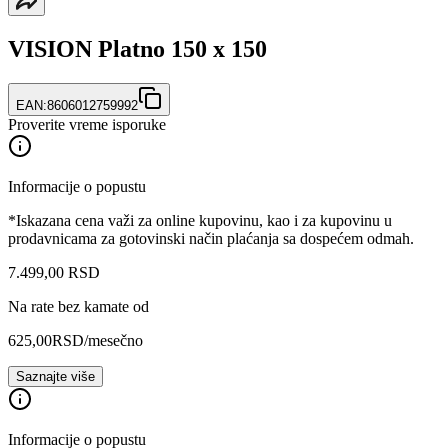
VISION Platno 150 x 150
EAN:
8606012759992
Proverite vreme isporuke
Informacije o popustu
*Iskazana cena važi za online kupovinu, kao i za kupovinu u
prodavnicama za gotovinski način plaćanja sa dospećem odmah.
7.499
,
00
RSD
Na rate bez kamate od
625,00
RSD
/mesečno
Saznajte više
Informacije o popustu