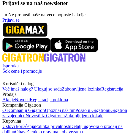
Prijavi se na naš newsletter
, n
N
e propusti naše najveće popuste i akcije.
Prijavi se
Isporuka
Šok cene i promocije
Korisnički nalog
Već imaš nalog? Uloguj se sada
Zaboravljena lozinka
Registracija
Prodaja
Akcije
Novosti
Registracija poklona
Kompanija Gigatron
O Kompaniji Gigatron
Upoznaj naš tim
Posao u Gigatronu
Gigatron
za zajednicu
Novosti iz Gigatrona
Zakupljujemo lokale
Kupovina
Uslovi korišćenja
Politika privatnosti
Detalji ugovora o prodaji na
daljinu
Obaveštenje o pravima i obavezama