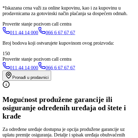
*Iskazana cena važi za online kupovinu, kao i za kupovinu u
prodavnicama za gotovinski način plaćanja sa dospećem odmah.
Proverite stanje pozivom call centra
011 44 14 000
066 6 67 67 67
Broj bodova koji ostvarujete kupovinom ovog proizvoda:
150
Proverite stanje pozivom call centra
011 44 14 000
066 6 67 67 67
Pronađi u prodavnici
Mogućnost produžene garancije ili
osiguranje određenih uređaja od štete i
krađe
Za određene uređaje dostupna je opcija produžene garancije uz
uplatu premije osiguranja. Detalje i spisak uređaja obuhvaćenih