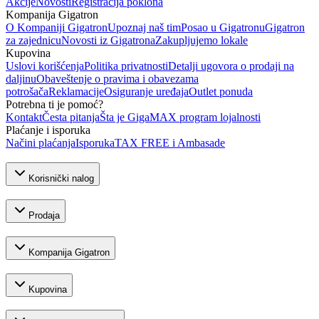
Akcije
Novosti
Registracija poklona
Kompanija Gigatron
O Kompaniji Gigatron
Upoznaj naš tim
Posao u Gigatronu
Gigatron
za zajednicu
Novosti iz Gigatrona
Zakupljujemo lokale
Kupovina
Uslovi korišćenja
Politika privatnosti
Detalji ugovora o prodaji na
daljinu
Obaveštenje o pravima i obavezama
potrošača
Reklamacije
Osiguranje uređaja
Outlet ponuda
Potrebna ti je pomoć?
Kontakt
Česta pitanja
Šta je GigaMAX program lojalnosti
Plaćanje i isporuka
Načini plaćanja
Isporuka
TAX FREE i Ambasade
Korisnički nalog
Prodaja
Kompanija Gigatron
Kupovina