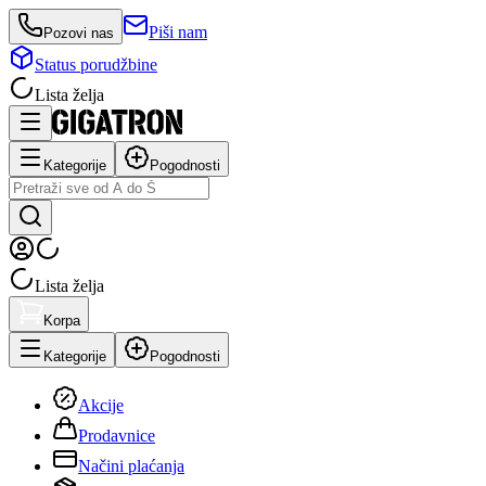
Piši nam
Pozovi nas
Status porudžbine
Lista želja
Kategorije
Pogodnosti
Lista želja
Korpa
Kategorije
Pogodnosti
Akcije
Prodavnice
Načini plaćanja