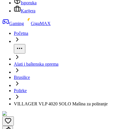
Isporuka
Karijera
Gaming
GigaMAX
Početna
Alati i baštenska oprema
Brusilice
Polirke
VILLAGER VLP 4020 SOLO Mašina za poliranje