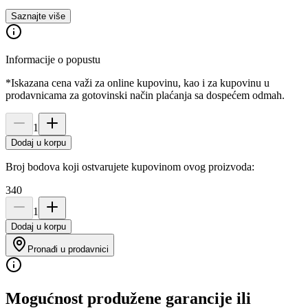
Saznajte više
Informacije o popustu
*Iskazana cena važi za online kupovinu, kao i za kupovinu u
prodavnicama za gotovinski način plaćanja sa dospećem odmah.
1
Dodaj u korpu
Broj bodova koji ostvarujete kupovinom ovog proizvoda:
340
1
Dodaj u korpu
Pronađi u prodavnici
Mogućnost produžene garancije ili