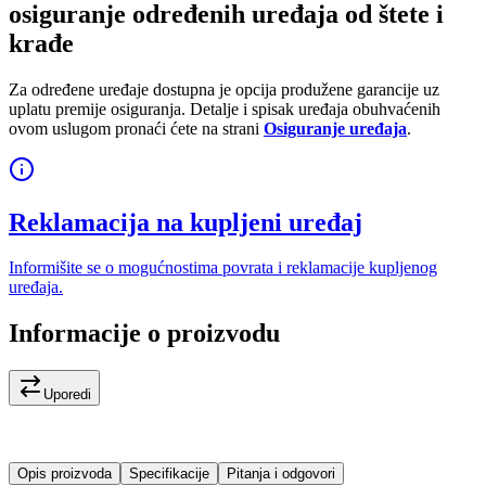
osiguranje određenih uređaja od štete i
krađe
Za određene uređaje dostupna je opcija produžene garancije uz
uplatu premije osiguranja. Detalje i spisak uređaja obuhvaćenih
ovom uslugom pronaći ćete na strani
Osiguranje uređaja
.
Reklamacija na kupljeni uređaj
Informišite se o mogućnostima povrata i reklamacije kupljenog
uređaja.
Informacije o proizvodu
Uporedi
Opis proizvoda
Specifikacije
Pitanja i odgovori