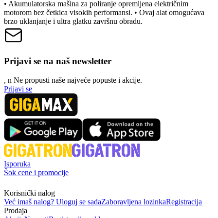
• Akumulatorska mašina za poliranje opremljena električnim
motorom bez četkica visokih performansi. • Ovaj alat omogućava
brzo uklanjanje i ultra glatku završnu obradu.
Prijavi se na naš newsletter
, n
N
e propusti naše najveće popuste i akcije.
Prijavi se
Isporuka
Šok cene i promocije
Korisnički nalog
Već imaš nalog? Uloguj se sada
Zaboravljena lozinka
Registracija
Prodaja