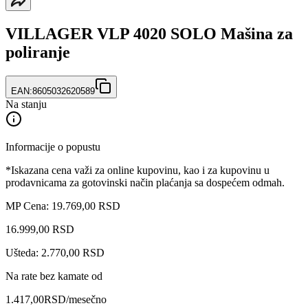
VILLAGER VLP 4020 SOLO Mašina za
poliranje
EAN:
8605032620589
Na stanju
Informacije o popustu
*Iskazana cena važi za online kupovinu, kao i za kupovinu u
prodavnicama za gotovinski način plaćanja sa dospećem odmah.
MP Cena: 19.769,00 RSD
16.999
,
00
RSD
Ušteda: 2.770,00 RSD
Na rate bez kamate od
1.417,00
RSD
/mesečno