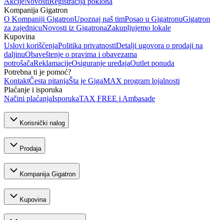
Akcije
Novosti
Registracija poklona
Kompanija Gigatron
O Kompaniji Gigatron
Upoznaj naš tim
Posao u Gigatronu
Gigatron
za zajednicu
Novosti iz Gigatrona
Zakupljujemo lokale
Kupovina
Uslovi korišćenja
Politika privatnosti
Detalji ugovora o prodaji na
daljinu
Obaveštenje o pravima i obavezama
potrošača
Reklamacije
Osiguranje uređaja
Outlet ponuda
Potrebna ti je pomoć?
Kontakt
Česta pitanja
Šta je GigaMAX program lojalnosti
Plaćanje i isporuka
Načini plaćanja
Isporuka
TAX FREE i Ambasade
Korisnički nalog
Prodaja
Kompanija Gigatron
Kupovina