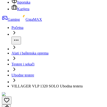
Isporuka
Karijera
Gaming
GigaMAX
Početna
Alati i baštenska oprema
Testere i sekači
Ubodne testere
VILLAGER VLP 1320 SOLO Ubodna testera