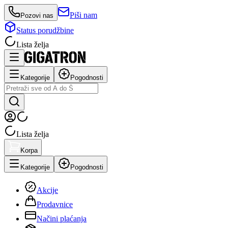
Piši nam
Pozovi nas
Status porudžbine
Lista želja
Kategorije
Pogodnosti
Lista želja
Korpa
Kategorije
Pogodnosti
Akcije
Prodavnice
Načini plaćanja