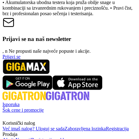
• Akumulatorska ubodna testera koja pruža obilje snage u
kombinaciji sa izvanrednim rukovanjem i preciznošću. • Pravi čist,
brz i profesionalan posao sečenja i testerisanja.
Prijavi se na naš newsletter
, n
N
e propusti naše najveće popuste i akcije.
Prijavi se
Isporuka
Šok cene i promocije
Korisnički nalog
Već imaš nalog? Uloguj se sada
Zaboravljena lozinka
Registracija
Prodaja