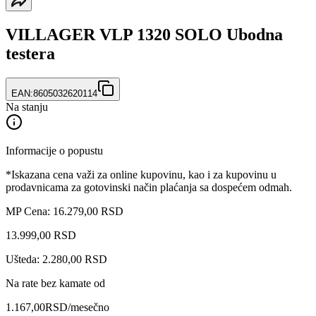
VILLAGER VLP 1320 SOLO Ubodna
testera
EAN:
8605032620114
Na stanju
Informacije o popustu
*Iskazana cena važi za online kupovinu, kao i za kupovinu u
prodavnicama za gotovinski način plaćanja sa dospećem odmah.
MP Cena: 16.279,00 RSD
13.999
,
00
RSD
Ušteda: 2.280,00 RSD
Na rate bez kamate od
1.167,00
RSD
/mesečno