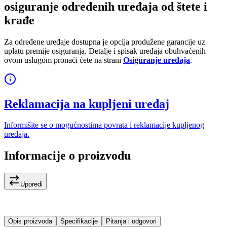
osiguranje određenih uređaja od štete i
krađe
Za određene uređaje dostupna je opcija produžene garancije uz
uplatu premije osiguranja. Detalje i spisak uređaja obuhvaćenih
ovom uslugom pronaći ćete na strani
Osiguranje uređaja
.
Reklamacija na kupljeni uređaj
Informišite se o mogućnostima povrata i reklamacije kupljenog
uređaja.
Informacije o proizvodu
Uporedi
Opis proizvoda
Specifikacije
Pitanja i odgovori