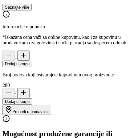
Saznajte više
Informacije o popustu
*Iskazana cena važi za online kupovinu, kao i za kupovinu u
prodavnicama za gotovinski način plaćanja sa dospećem odmah.
1
Dodaj u korpu
Broj bodova koji ostvarujete kupovinom ovog proizvoda:
280
1
Dodaj u korpu
Pronađi u prodavnici
Mogućnost produžene garancije ili