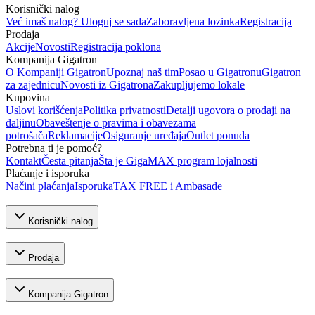
Korisnički nalog
Već imaš nalog? Uloguj se sada
Zaboravljena lozinka
Registracija
Prodaja
Akcije
Novosti
Registracija poklona
Kompanija Gigatron
O Kompaniji Gigatron
Upoznaj naš tim
Posao u Gigatronu
Gigatron
za zajednicu
Novosti iz Gigatrona
Zakupljujemo lokale
Kupovina
Uslovi korišćenja
Politika privatnosti
Detalji ugovora o prodaji na
daljinu
Obaveštenje o pravima i obavezama
potrošača
Reklamacije
Osiguranje uređaja
Outlet ponuda
Potrebna ti je pomoć?
Kontakt
Česta pitanja
Šta je GigaMAX program lojalnosti
Plaćanje i isporuka
Načini plaćanja
Isporuka
TAX FREE i Ambasade
Korisnički nalog
Prodaja
Kompanija Gigatron