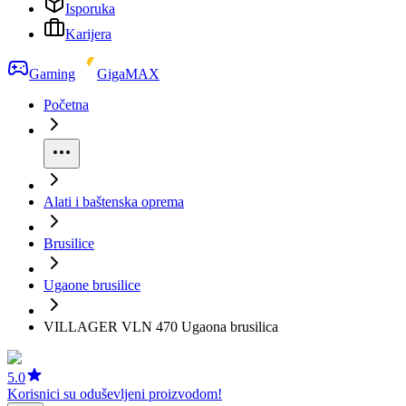
Isporuka
Karijera
Gaming
GigaMAX
Početna
Alati i baštenska oprema
Brusilice
Ugaone brusilice
VILLAGER VLN 470 Ugaona brusilica
5.0
Korisnici su oduševljeni proizvodom!