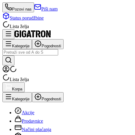
Piši nam
Pozovi nas
Status porudžbine
Lista želja
Kategorije
Pogodnosti
Lista želja
Korpa
Kategorije
Pogodnosti
Akcije
Prodavnice
Načini plaćanja