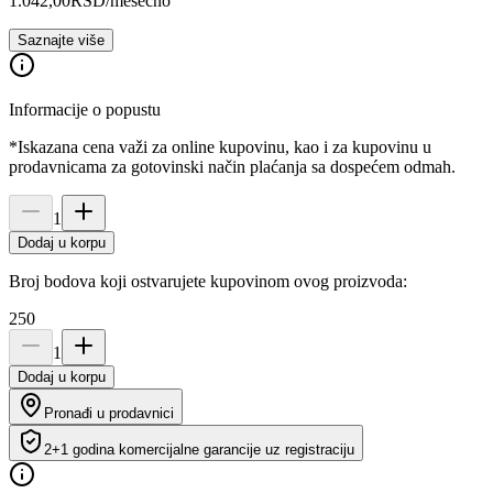
1.042,00
RSD
/mesečno
Saznajte više
Informacije o popustu
*Iskazana cena važi za online kupovinu, kao i za kupovinu u
prodavnicama za gotovinski način plaćanja sa dospećem odmah.
1
Dodaj u korpu
Broj bodova koji ostvarujete kupovinom ovog proizvoda:
250
1
Dodaj u korpu
Pronađi u prodavnici
2+1 godina komercijalne garancije uz registraciju