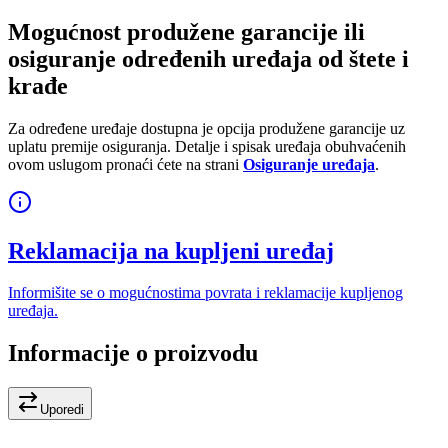
Mogućnost produžene garancije ili
osiguranje određenih uređaja od štete i
krađe
Za određene uređaje dostupna je opcija produžene garancije uz
uplatu premije osiguranja. Detalje i spisak uređaja obuhvaćenih
ovom uslugom pronaći ćete na strani
Osiguranje uređaja
.
Reklamacija na kupljeni uređaj
Informišite se o mogućnostima povrata i reklamacije kupljenog
uređaja.
Informacije o proizvodu
Uporedi