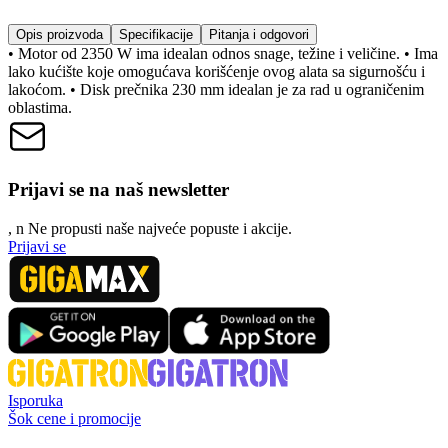
Opis proizvoda
Specifikacije
Pitanja i odgovori
• Motor od 2350 W ima idealan odnos snage, težine i veličine. • Ima
lako kućište koje omogućava korišćenje ovog alata sa sigurnošću i
lakoćom. • Disk prečnika 230 mm idealan je za rad u ograničenim
oblastima.
Prijavi se na naš newsletter
, n
N
e propusti naše najveće popuste i akcije.
Prijavi se
Isporuka
Šok cene i promocije