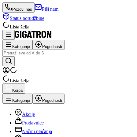
Piši nam
Pozovi nas
Status porudžbine
Lista želja
Kategorije
Pogodnosti
Lista želja
Korpa
Kategorije
Pogodnosti
Akcije
Prodavnice
Načini plaćanja