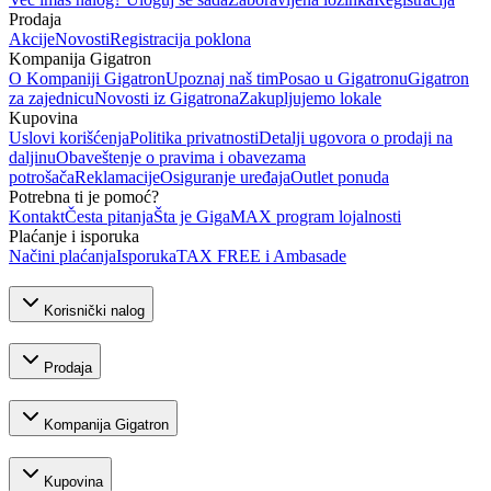
Prodaja
Akcije
Novosti
Registracija poklona
Kompanija Gigatron
O Kompaniji Gigatron
Upoznaj naš tim
Posao u Gigatronu
Gigatron
za zajednicu
Novosti iz Gigatrona
Zakupljujemo lokale
Kupovina
Uslovi korišćenja
Politika privatnosti
Detalji ugovora o prodaji na
daljinu
Obaveštenje o pravima i obavezama
potrošača
Reklamacije
Osiguranje uređaja
Outlet ponuda
Potrebna ti je pomoć?
Kontakt
Česta pitanja
Šta je GigaMAX program lojalnosti
Plaćanje i isporuka
Načini plaćanja
Isporuka
TAX FREE i Ambasade
Korisnički nalog
Prodaja
Kompanija Gigatron
Kupovina