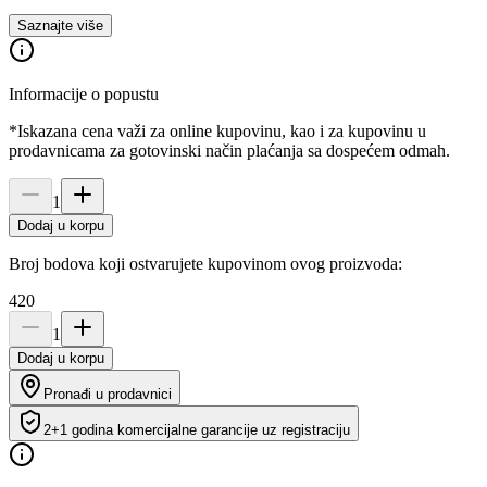
Saznajte više
Informacije o popustu
*Iskazana cena važi za online kupovinu, kao i za kupovinu u
prodavnicama za gotovinski način plaćanja sa dospećem odmah.
1
Dodaj u korpu
Broj bodova koji ostvarujete kupovinom ovog proizvoda:
420
1
Dodaj u korpu
Pronađi u prodavnici
2+1 godina komercijalne garancije uz registraciju