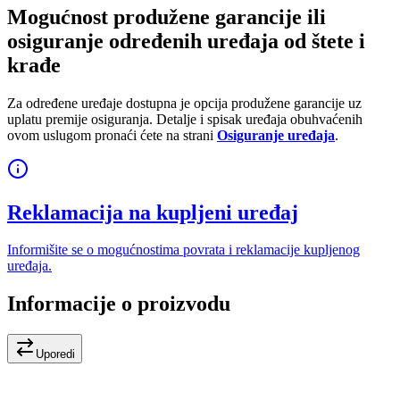
Mogućnost produžene garancije ili
osiguranje određenih uređaja od štete i
krađe
Za određene uređaje dostupna je opcija produžene garancije uz
uplatu premije osiguranja. Detalje i spisak uređaja obuhvaćenih
ovom uslugom pronaći ćete na strani
Osiguranje uređaja
.
Reklamacija na kupljeni uređaj
Informišite se o mogućnostima povrata i reklamacije kupljenog
uređaja.
Informacije o proizvodu
Uporedi