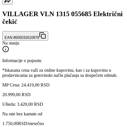
VILLAGER VLN 1315 055685 Električni
čekić
EAN:
8605032610979
Na stanju
Informacije o popustu
*Iskazana cena važi za online kupovinu, kao i za kupovinu u
prodavnicama za gotovinski način plaćanja sa dospećem odmah.
MP Cena: 24.419,00 RSD
20.999
,
00
RSD
Ušteda: 3.420,00 RSD
Na rate bez kamate od
1.750,00
RSD
/mesečno