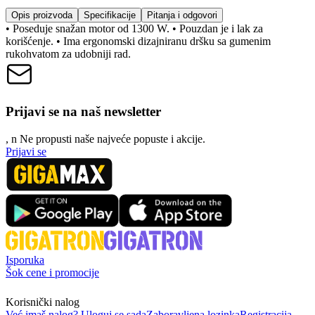
Opis proizvoda
Specifikacije
Pitanja i odgovori
• Poseduje snažan motor od 1300 W. • Pouzdan je i lak za
korišćenje. • Ima ergonomski dizajniranu dršku sa gumenim
rukohvatom za udobniji rad.
Prijavi se na naš newsletter
, n
N
e propusti naše najveće popuste i akcije.
Prijavi se
Isporuka
Šok cene i promocije
Korisnički nalog
Već imaš nalog? Uloguj se sada
Zaboravljena lozinka
Registracija