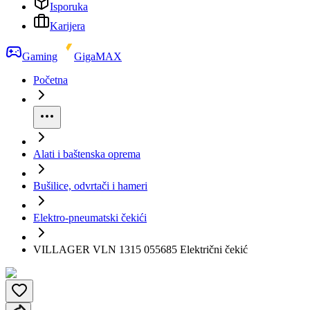
Isporuka
Karijera
Gaming
GigaMAX
Početna
Alati i baštenska oprema
Bušilice, odvrtači i hameri
Elektro-pneumatski čekići
VILLAGER VLN 1315 055685 Električni čekić