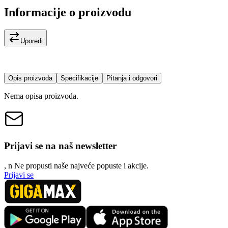
Informacije o proizvodu
Uporedi
Opis proizvoda
Specifikacije
Pitanja i odgovori
Nema opisa proizvoda.
Prijavi se na naš newsletter
, n
N
e propusti naše najveće popuste i akcije.
Prijavi se