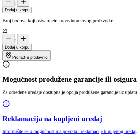
1
Dodaj u korpu
Broj bodova koji ostvarujete kupovinom ovog proizvoda:
22
1
Dodaj u korpu
Pronađi u prodavnici
Mogućnost produžene garancije ili osigura
Za određene uređaje dostupna je opcija produžene garancije uz uplatu
Reklamacija na kupljeni uređaj
Informišite se o mogućnostima povrata i reklamacije kupljenog uređaj