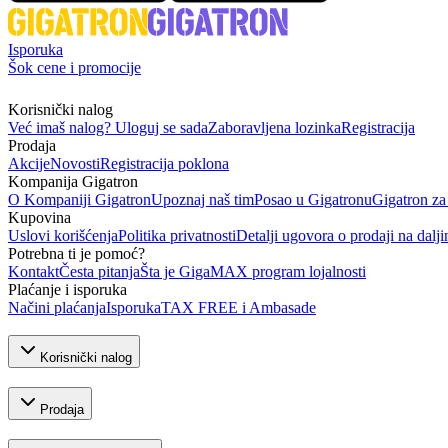
Isporuka
Šok cene i promocije
Korisnički nalog
Već imaš nalog? Uloguj se sada
Zaboravljena lozinka
Registracija
Prodaja
Akcije
Novosti
Registracija poklona
Kompanija Gigatron
O Kompaniji Gigatron
Upoznaj naš tim
Posao u Gigatronu
Gigatron za
Kupovina
Uslovi korišćenja
Politika privatnosti
Detalji ugovora o prodaji na dalji
Potrebna ti je pomoć?
Kontakt
Česta pitanja
Šta je GigaMAX program lojalnosti
Plaćanje i isporuka
Načini plaćanja
Isporuka
TAX FREE i Ambasade
Korisnički nalog
Prodaja