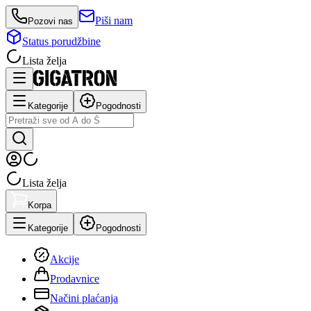
Piši nam
Pozovi nas
Status porudžbine
Lista želja
Kategorije
Pogodnosti
Lista želja
Korpa
Kategorije
Pogodnosti
Akcije
Prodavnice
Načini plaćanja