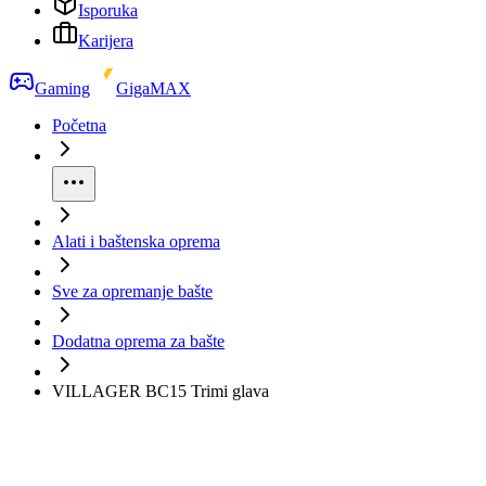
Isporuka
Karijera
Gaming
GigaMAX
Početna
Alati i baštenska oprema
Sve za opremanje bašte
Dodatna oprema za bašte
VILLAGER BC15 Trimi glava