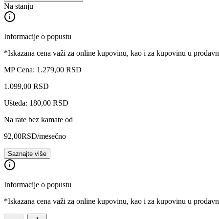
Na stanju
Informacije o popustu
*Iskazana cena važi za online kupovinu, kao i za kupovinu u prodav
MP Cena: 1.279,00 RSD
1.099
,
00
RSD
Ušteda: 180,00 RSD
Na rate bez kamate od
92,00
RSD
/mesečno
Saznajte više
Informacije o popustu
*Iskazana cena važi za online kupovinu, kao i za kupovinu u prodav