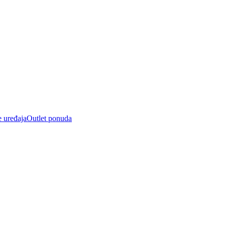
e uređaja
Outlet ponuda