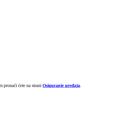
 pronaći ćete na strani
Osiguranje uređaja
.