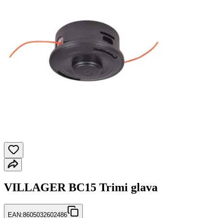
VILLAGER BC15 Trimi glava
EAN:
8605032602486