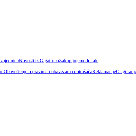
 zajednicu
Novosti iz Gigatrona
Zakupljujemo lokale
nu
Obaveštenje o pravima i obavezama potrošača
Reklamacije
Osiguranj