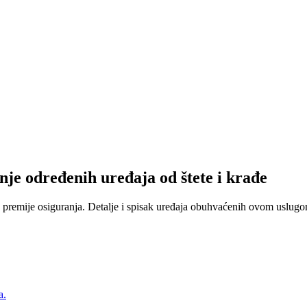
nje određenih uređaja od štete i krađe
 premije osiguranja. Detalje i spisak uređaja obuhvaćenih ovom uslugom
a.