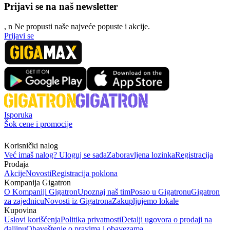
Prijavi se na naš newsletter
, n
N
e propusti naše najveće popuste i akcije.
Prijavi se
Isporuka
Šok cene i promocije
Korisnički nalog
Već imaš nalog? Uloguj se sada
Zaboravljena lozinka
Registracija
Prodaja
Akcije
Novosti
Registracija poklona
Kompanija Gigatron
O Kompaniji Gigatron
Upoznaj naš tim
Posao u Gigatronu
Gigatron
za zajednicu
Novosti iz Gigatrona
Zakupljujemo lokale
Kupovina
Uslovi korišćenja
Politika privatnosti
Detalji ugovora o prodaji na
daljinu
Obaveštenje o pravima i obavezama