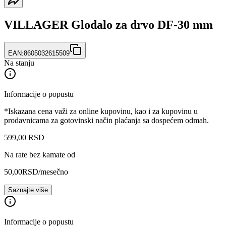
VILLAGER Glodalo za drvo DF-30 mm
EAN:
8605032615509
Na stanju
Informacije o popustu
*Iskazana cena važi za online kupovinu, kao i za kupovinu u
prodavnicama za gotovinski način plaćanja sa dospećem odmah.
599
,
00
RSD
Na rate bez kamate od
50,00
RSD
/mesečno
Saznajte više
Informacije o popustu