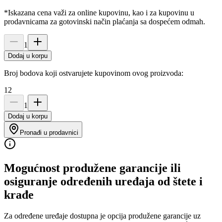
*Iskazana cena važi za online kupovinu, kao i za kupovinu u
prodavnicama za gotovinski način plaćanja sa dospećem odmah.
1
Dodaj u korpu
Broj bodova koji ostvarujete kupovinom ovog proizvoda:
12
1
Dodaj u korpu
Pronađi u prodavnici
Mogućnost produžene garancije ili
osiguranje određenih uređaja od štete i
krađe
Za određene uređaje dostupna je opcija produžene garancije uz