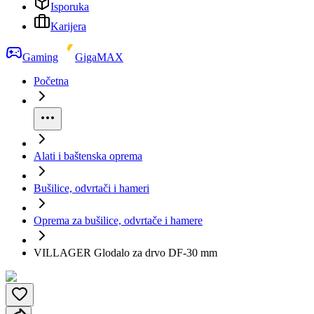
Isporuka
Karijera
Gaming
GigaMAX
Početna
Alati i baštenska oprema
Bušilice, odvrtači i hameri
Oprema za bušilice, odvrtače i hamere
VILLAGER Glodalo za drvo DF-30 mm