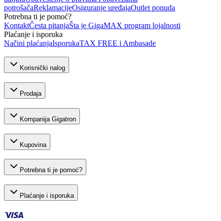
potrošača
Reklamacije
Osiguranje uređaja
Outlet ponuda
Potrebna ti je pomoć?
Kontakt
Česta pitanja
Šta je GigaMAX program lojalnosti
Plaćanje i isporuka
Načini plaćanja
Isporuka
TAX FREE i Ambasade
Korisnički nalog
Prodaja
Kompanija Gigatron
Kupovina
Potrebna ti je pomoć?
Plaćanje i isporuka