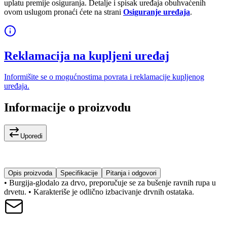
uplatu premije osiguranja. Detalje i spisak uređaja obuhvaćenih
ovom uslugom pronaći ćete na strani
Osiguranje uređaja
.
Reklamacija na kupljeni uređaj
Informišite se o mogućnostima povrata i reklamacije kupljenog
uređaja.
Informacije o proizvodu
Uporedi
Opis proizvoda
Specifikacije
Pitanja i odgovori
• Burgija-glodalo za drvo, preporučuje se za bušenje ravnih rupa u
drvetu. • Karakteriše je odlično izbacivanje drvnih ostataka.