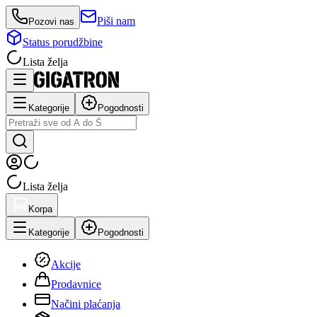
Piši nam
Pozovi nas
Status porudžbine
Lista želja
Kategorije
Pogodnosti
Lista želja
Korpa
Kategorije
Pogodnosti
Akcije
Prodavnice
Načini plaćanja