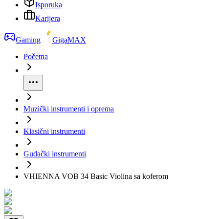
Isporuka
Karijera
Gaming
GigaMAX
Početna
Muzički instrumenti i oprema
Klasični instrumenti
Gudački instrumenti
VHIENNA VOB 34 Basic Violina sa koferom