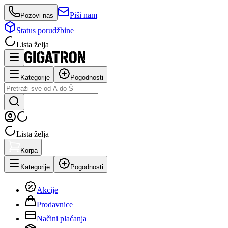
Piši nam
Pozovi nas
Status porudžbine
Lista želja
Kategorije
Pogodnosti
Lista želja
Korpa
Kategorije
Pogodnosti
Akcije
Prodavnice
Načini plaćanja