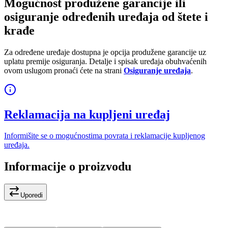
Mogućnost produžene garancije ili
osiguranje određenih uređaja od štete i
krađe
Za određene uređaje dostupna je opcija produžene garancije uz
uplatu premije osiguranja. Detalje i spisak uređaja obuhvaćenih
ovom uslugom pronaći ćete na strani
Osiguranje uređaja
.
Reklamacija na kupljeni uređaj
Informišite se o mogućnostima povrata i reklamacije kupljenog
uređaja.
Informacije o proizvodu
Uporedi