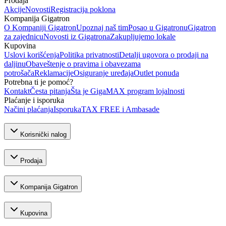
Prodaja
Akcije
Novosti
Registracija poklona
Kompanija Gigatron
O Kompaniji Gigatron
Upoznaj naš tim
Posao u Gigatronu
Gigatron
za zajednicu
Novosti iz Gigatrona
Zakupljujemo lokale
Kupovina
Uslovi korišćenja
Politika privatnosti
Detalji ugovora o prodaji na
daljinu
Obaveštenje o pravima i obavezama
potrošača
Reklamacije
Osiguranje uređaja
Outlet ponuda
Potrebna ti je pomoć?
Kontakt
Česta pitanja
Šta je GigaMAX program lojalnosti
Plaćanje i isporuka
Načini plaćanja
Isporuka
TAX FREE i Ambasade
Korisnički nalog
Prodaja
Kompanija Gigatron
Kupovina