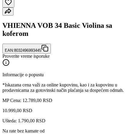
VHIENNA VOB 34 Basic Violina sa
koferom
EAN:
8032496993445
Proverite vreme isporuke
Informacije o popustu
*Iskazana cena važi za online kupovinu, kao i za kupovinu u
prodavnicama za gotovinski način plaćanja sa dospećem odmah.
MP Cena: 12.789,00 RSD
10.999
,
00
RSD
Ušteda: 1.790,00 RSD
Na rate bez kamate od