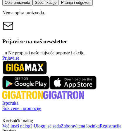
Opis proizvoda
Specifikacije
Pitanja i odgovori
Nema opisa proizvoda.
Prijavi se na naš newsletter
, n
N
e propusti naše najveće popuste i akcije.
Prijavi se
Isporuka
Šok cene i promocije
Korisnički nalog
Već imaš nalog? Uloguj se sada
Zaboravljena lozinka
Registracija