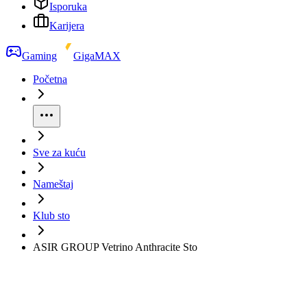
Isporuka
Karijera
Gaming
GigaMAX
Početna
Sve za kuću
Nameštaj
Klub sto
ASIR GROUP Vetrino Anthracite Sto