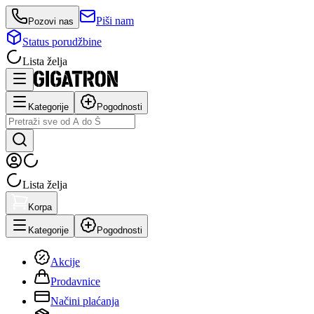
Piši nam
Pozovi nas
Status porudžbine
Lista želja
Kategorije
Pogodnosti
Lista želja
Korpa
Kategorije
Pogodnosti
Akcije
Prodavnice
Načini plaćanja