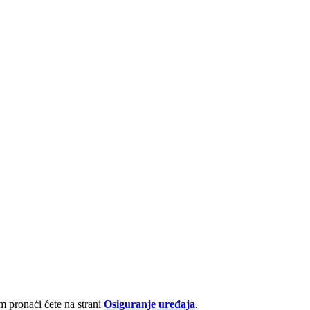
 pronaći ćete na strani
Osiguranje uređaja
.