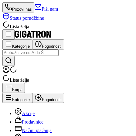
Piši nam
Pozovi nas
Status porudžbine
Lista želja
Kategorije
Pogodnosti
Lista želja
Korpa
Kategorije
Pogodnosti
Akcije
Prodavnice
Načini plaćanja