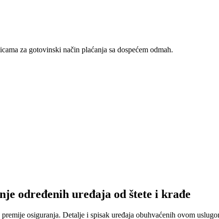
nicama za gotovinski način plaćanja sa dospećem odmah.
nje određenih uređaja od štete i krađe
 premije osiguranja. Detalje i spisak uređaja obuhvaćenih ovom uslugom