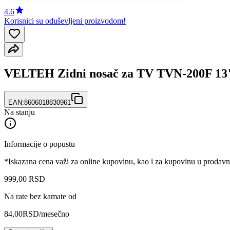
4.6
Korisnici su oduševljeni proizvodom!
VELTEH Zidni nosač za TV TVN-200F 13"
EAN:
8606018830961
Na stanju
Informacije o popustu
*Iskazana cena važi za online kupovinu, kao i za kupovinu u prodav
999
,
00
RSD
Na rate bez kamate od
84,00
RSD
/mesečno