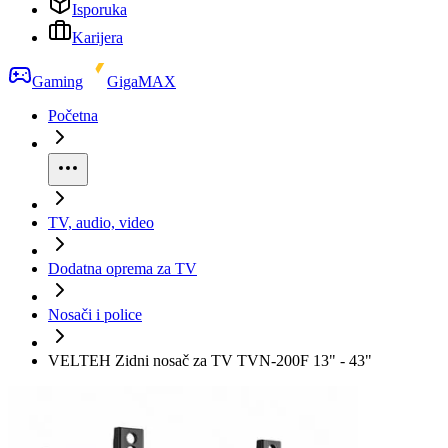
Isporuka
Karijera
Gaming
GigaMAX
Početna
TV, audio, video
Dodatna oprema za TV
Nosači i police
VELTEH Zidni nosač za TV TVN-200F 13" - 43"