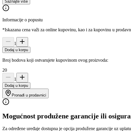
Saznajte više
Informacije o popustu
*Iskazana cena važi za online kupovinu, kao i za kupovinu u prodav
1
Dodaj u korpu
Broj bodova koji ostvarujete kupovinom ovog proizvoda:
20
1
Dodaj u korpu
Pronađi u prodavnici
Mogućnost produžene garancije ili osigura
Za određene uređaje dostupna je opcija produžene garancije uz uplatu