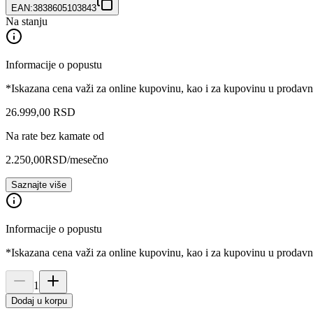
EAN:
3838605103843
Na stanju
Informacije o popustu
*Iskazana cena važi za online kupovinu, kao i za kupovinu u prodav
26.999
,
00
RSD
Na rate bez kamate od
2.250,00
RSD
/mesečno
Saznajte više
Informacije o popustu
*Iskazana cena važi za online kupovinu, kao i za kupovinu u prodav
1
Dodaj u korpu