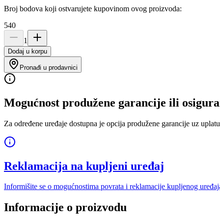
Broj bodova koji ostvarujete kupovinom ovog proizvoda:
540
1
Dodaj u korpu
Pronađi u prodavnici
Mogućnost produžene garancije ili osigura
Za određene uređaje dostupna je opcija produžene garancije uz uplatu
Reklamacija na kupljeni uređaj
Informišite se o mogućnostima povrata i reklamacije kupljenog uređaj
Informacije o proizvodu