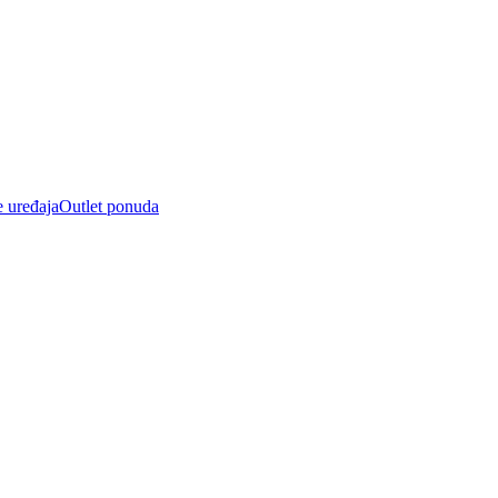
e uređaja
Outlet ponuda