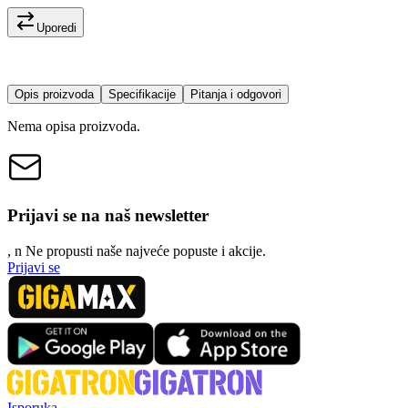
Uporedi
Opis proizvoda
Specifikacije
Pitanja i odgovori
Nema opisa proizvoda.
Prijavi se na naš newsletter
, n
N
e propusti naše najveće popuste i akcije.
Prijavi se
Isporuka