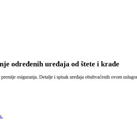
nje određenih uređaja od štete i krađe
 premije osiguranja. Detalje i spisak uređaja obuhvaćenih ovom uslugom
a.