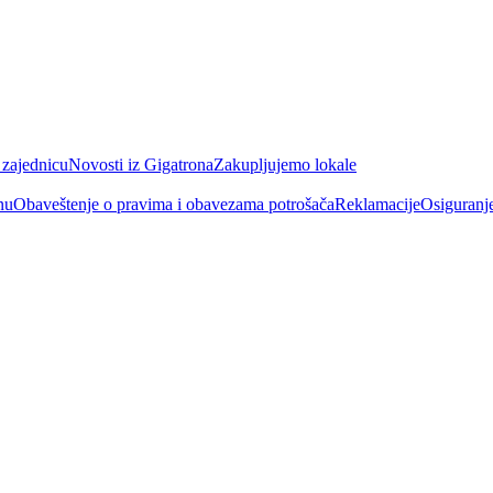
 zajednicu
Novosti iz Gigatrona
Zakupljujemo lokale
nu
Obaveštenje o pravima i obavezama potrošača
Reklamacije
Osiguranj