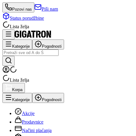
Piši nam
Pozovi nas
Status porudžbine
Lista želja
Kategorije
Pogodnosti
Lista želja
Korpa
Kategorije
Pogodnosti
Akcije
Prodavnice
Načini plaćanja