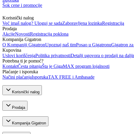
Šok cene i promocije
Korisnički nalog
Već imaš nalog? Uloguj se sada
Zaboravljena lozinka
Registracija
Prodaja
Akcije
Novosti
Registracija poklona
Kompanija Gigatron
O Kompaniji Gigatron
Upoznaj naš tim
Posao u Gigatronu
Gigatron za
Kupovina
Uslovi korišćenja
Politika privatnosti
Detalji ugovora o prodaji na dalji
Potrebna ti je pomoć?
Kontakt
Česta pitanja
Šta je GigaMAX program lojalnosti
Plaćanje i isporuka
Načini plaćanja
Isporuka
TAX FREE i Ambasade
Korisnički nalog
Prodaja
Kompanija Gigatron