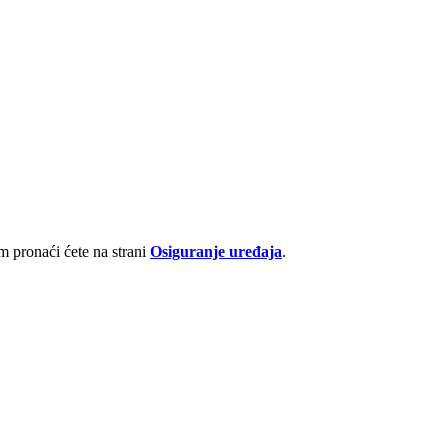
 pronaći ćete na strani
Osiguranje uređaja
.