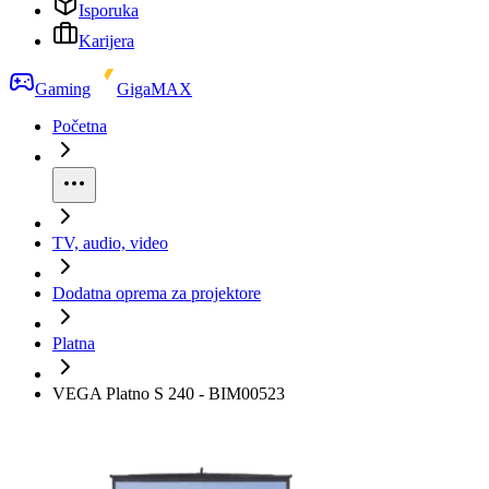
Isporuka
Karijera
Gaming
GigaMAX
Početna
TV, audio, video
Dodatna oprema za projektore
Platna
VEGA Platno S 240 - BIM00523