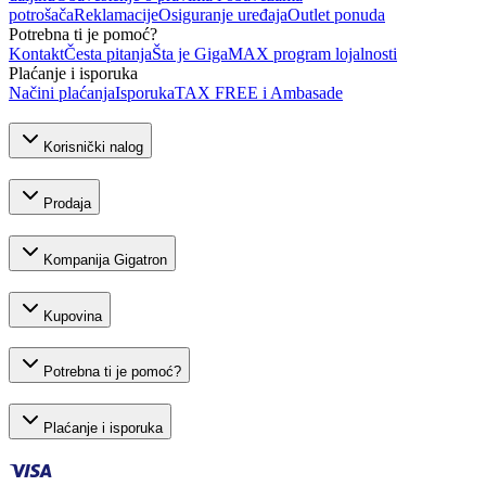
potrošača
Reklamacije
Osiguranje uređaja
Outlet ponuda
Potrebna ti je pomoć?
Kontakt
Česta pitanja
Šta je GigaMAX program lojalnosti
Plaćanje i isporuka
Načini plaćanja
Isporuka
TAX FREE i Ambasade
Korisnički nalog
Prodaja
Kompanija Gigatron
Kupovina
Potrebna ti je pomoć?
Plaćanje i isporuka