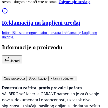
ovom uslugom pronaći ćete na strani
Osiguranje uređaja
.
Reklamacija na kupljeni uređaj
Informišite se o mogućnostima povrata i reklamacije kupljenog
uređaja.
Informacije o proizvodu
Uporedi
Opis proizvoda
Specifikacije
Pitanja i odgovori
Dvostruka zaštita: protiv provale i požara
VALBERG sef iz serije GARANT namenjen je za čuvanje
novca, dokumenata i dragocenosti, uz visok nivo
sigurnosti u slučaju nasilnog obijanja i dodatnu zaštitu