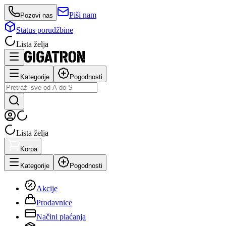
Piši nam
Pozovi nas
Status porudžbine
Lista želja
Kategorije
Pogodnosti
Lista želja
Korpa
Kategorije
Pogodnosti
Akcije
Prodavnice
Načini plaćanja