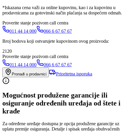
*Iskazana cena važi za online kupovinu, kao i za kupovinu u
prodavnicama za gotovinski način plaćanja sa dospećem odmah.
Proverite stanje pozivom call centra
011 44 14 000
066 6 67 67 67
Broj bodova koji ostvarujete kupovinom ovog proizvoda:
2120
Proverite stanje pozivom call centra
011 44 14 000
066 6 67 67 67
Prioritetna isporuka
Pronađi u prodavnici
Mogućnost produžene garancije ili
osiguranje određenih uređaja od štete i
krađe
Za određene uređaje dostupna je opcija produžene garancije uz
uplatu premije osiguranja. Detalje i spisak uređaja obuhvaćenih