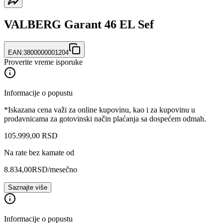
VALBERG Garant 46 EL Sef
EAN:
3800000001204
Proverite vreme isporuke
Informacije o popustu
*Iskazana cena važi za online kupovinu, kao i za kupovinu u
prodavnicama za gotovinski način plaćanja sa dospećem odmah.
105.999
,
00
RSD
Na rate bez kamate od
8.834,00
RSD
/mesečno
Saznajte više
Informacije o popustu