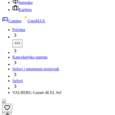
Isporuka
Karijera
Gaming
GigaMAX
Početna
Kancelarijska oprema
Sefovi i sigurnosni proizvodi
Sefovi
VALBERG Garant 46 EL Sef