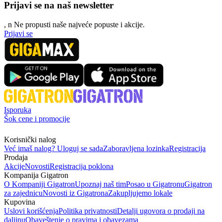
Prijavi se na naš newsletter
, n
N
e propusti naše najveće popuste i akcije.
Prijavi se
Isporuka
Šok cene i promocije
Korisnički nalog
Već imaš nalog? Uloguj se sada
Zaboravljena lozinka
Registracija
Prodaja
Akcije
Novosti
Registracija poklona
Kompanija Gigatron
O Kompaniji Gigatron
Upoznaj naš tim
Posao u Gigatronu
Gigatron
za zajednicu
Novosti iz Gigatrona
Zakupljujemo lokale
Kupovina
Uslovi korišćenja
Politika privatnosti
Detalji ugovora o prodaji na
daljinu
Obaveštenje o pravima i obavezama