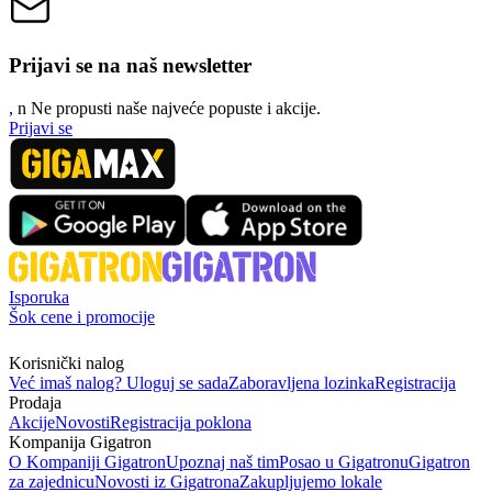
Prijavi se na naš newsletter
, n
N
e propusti naše najveće popuste i akcije.
Prijavi se
Isporuka
Šok cene i promocije
Korisnički nalog
Već imaš nalog? Uloguj se sada
Zaboravljena lozinka
Registracija
Prodaja
Akcije
Novosti
Registracija poklona
Kompanija Gigatron
O Kompaniji Gigatron
Upoznaj naš tim
Posao u Gigatronu
Gigatron
za zajednicu
Novosti iz Gigatrona
Zakupljujemo lokale