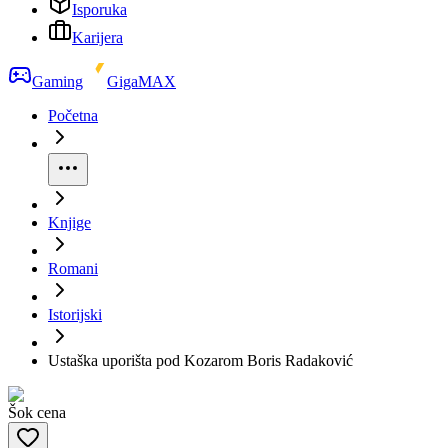
Isporuka
Karijera
Gaming
GigaMAX
Početna
Knjige
Romani
Istorijski
Ustaška uporišta pod Kozarom Boris Radaković
Šok cena