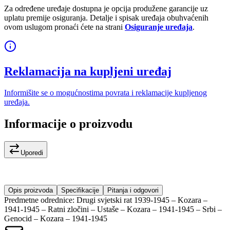
Za određene uređaje dostupna je opcija produžene garancije uz
uplatu premije osiguranja. Detalje i spisak uređaja obuhvaćenih
ovom uslugom pronaći ćete na strani
Osiguranje uređaja
.
Reklamacija na kupljeni uređaj
Informišite se o mogućnostima povrata i reklamacije kupljenog
uređaja.
Informacije o proizvodu
Uporedi
Opis proizvoda
Specifikacije
Pitanja i odgovori
Predmetne odrednice: Drugi svjetski rat 1939-1945 – Kozara –
1941-1945 – Ratni zločini – Ustaše – Kozara – 1941-1945 – Srbi –
Genocid – Kozara – 1941-1945