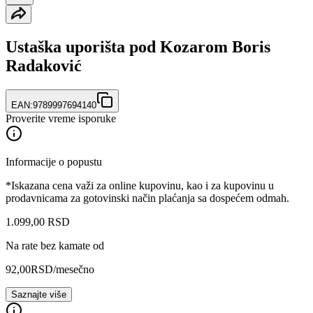
Ustaška uporišta pod Kozarom Boris
Radaković
EAN:
9789997694140
Proverite vreme isporuke
Informacije o popustu
*Iskazana cena važi za online kupovinu, kao i za kupovinu u
prodavnicama za gotovinski način plaćanja sa dospećem odmah.
1.099
,
00
RSD
Na rate bez kamate od
92,00
RSD
/mesečno
Saznajte više