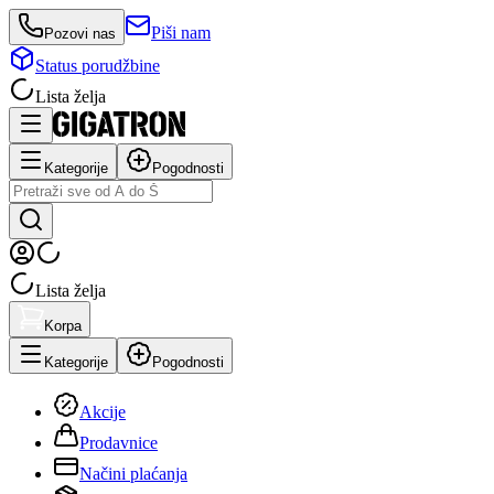
Piši nam
Pozovi nas
Status porudžbine
Lista želja
Kategorije
Pogodnosti
Lista želja
Korpa
Kategorije
Pogodnosti
Akcije
Prodavnice
Načini plaćanja