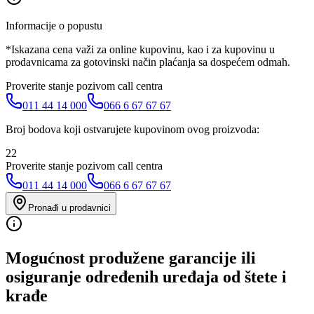
Informacije o popustu
*Iskazana cena važi za online kupovinu, kao i za kupovinu u
prodavnicama za gotovinski način plaćanja sa dospećem odmah.
Proverite stanje pozivom call centra
011 44 14 000
066 6 67 67 67
Broj bodova koji ostvarujete kupovinom ovog proizvoda:
22
Proverite stanje pozivom call centra
011 44 14 000
066 6 67 67 67
Pronađi u prodavnici
Mogućnost produžene garancije ili
osiguranje određenih uređaja od štete i
krađe