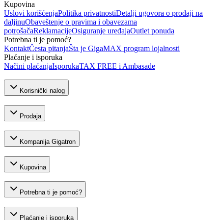
Kupovina
Uslovi korišćenja
Politika privatnosti
Detalji ugovora o prodaji na
daljinu
Obaveštenje o pravima i obavezama
potrošača
Reklamacije
Osiguranje uređaja
Outlet ponuda
Potrebna ti je pomoć?
Kontakt
Česta pitanja
Šta je GigaMAX program lojalnosti
Plaćanje i isporuka
Načini plaćanja
Isporuka
TAX FREE i Ambasade
Korisnički nalog
Prodaja
Kompanija Gigatron
Kupovina
Potrebna ti je pomoć?
Plaćanje i isporuka