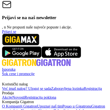
Prijavi se na naš newsletter
, n
N
e propusti naše najveće popuste i akcije.
Prijavi se
Isporuka
Šok cene i promocije
Korisnički nalog
Već imaš nalog? Uloguj se sada
Zaboravljena lozinka
Registracija
Prodaja
Akcije
Novosti
Registracija poklona
Kompanija Gigatron
O Kompaniji Gigatron
Upoznaj naš tim
Posao u Gigatronu
Gigatron