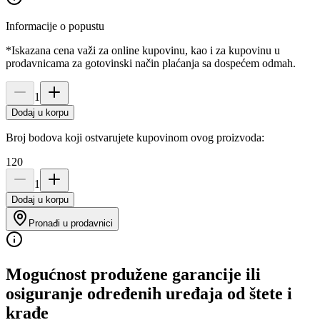
Informacije o popustu
*Iskazana cena važi za online kupovinu, kao i za kupovinu u
prodavnicama za gotovinski način plaćanja sa dospećem odmah.
1
Dodaj u korpu
Broj bodova koji ostvarujete kupovinom ovog proizvoda:
120
1
Dodaj u korpu
Pronađi u prodavnici
Mogućnost produžene garancije ili
osiguranje određenih uređaja od štete i
krađe