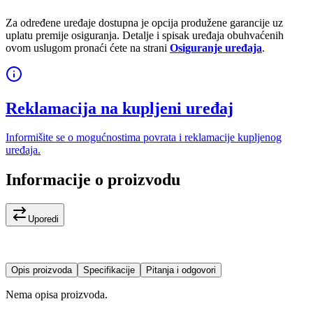
Za određene uređaje dostupna je opcija produžene garancije uz
uplatu premije osiguranja. Detalje i spisak uređaja obuhvaćenih
ovom uslugom pronaći ćete na strani
Osiguranje uređaja
.
Reklamacija na kupljeni uređaj
Informišite se o mogućnostima povrata i reklamacije kupljenog
uređaja.
Informacije o proizvodu
Uporedi
Opis proizvoda
Specifikacije
Pitanja i odgovori
Nema opisa proizvoda.