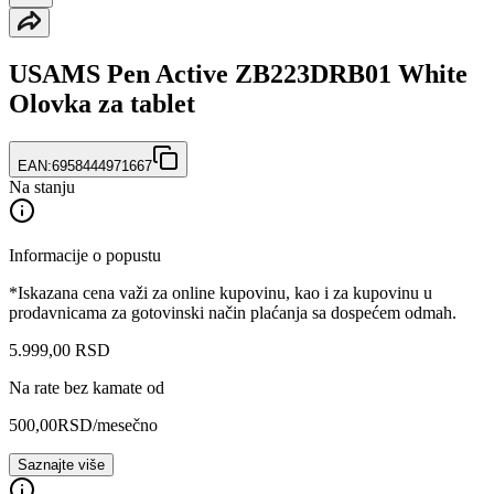
USAMS Pen Active ZB223DRB01 White
Olovka za tablet
EAN:
6958444971667
Na stanju
Informacije o popustu
*Iskazana cena važi za online kupovinu, kao i za kupovinu u
prodavnicama za gotovinski način plaćanja sa dospećem odmah.
5.999
,
00
RSD
Na rate bez kamate od
500,00
RSD
/mesečno
Saznajte više