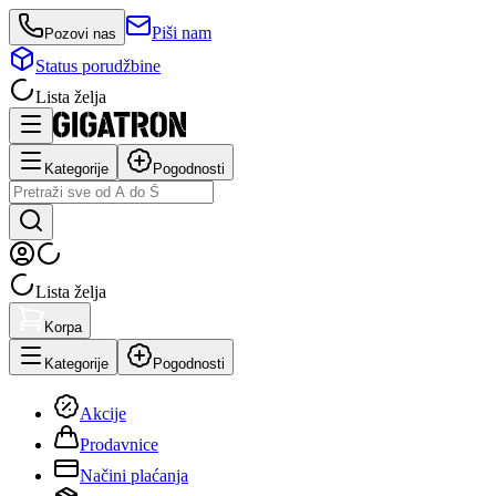
Piši nam
Pozovi nas
Status porudžbine
Lista želja
Kategorije
Pogodnosti
Lista želja
Korpa
Kategorije
Pogodnosti
Akcije
Prodavnice
Načini plaćanja