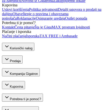
za zajednicu
Novosti iz Gigatrona
Zakupljujemo lokale
Kupovina
Uslovi korišćenja
Politika privatnosti
Detalji ugovora o prodaji na
daljinu
Obaveštenje o pravima i obavezama
potrošača
Reklamacije
Osiguranje uređaja
Outlet ponuda
Potrebna ti je pomoć?
Kontakt
Česta pitanja
Šta je GigaMAX program lojalnosti
Plaćanje i isporuka
Načini plaćanja
Isporuka
TAX FREE i Ambasade
Korisnički nalog
Prodaja
Kompanija Gigatron
Kupovina
Potrebna ti je pomoć?