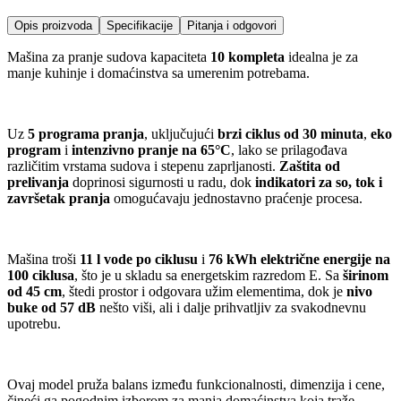
Opis proizvoda
Specifikacije
Pitanja i odgovori
Mašina za pranje sudova kapaciteta
10 kompleta
idealna je za
manje kuhinje i domaćinstva sa umerenim potrebama.
Uz
5 programa pranja
, uključujući
brzi ciklus od 30 minuta
,
eko
program
i
intenzivno pranje na 65°C
, lako se prilagođava
različitim vrstama sudova i stepenu zaprljanosti.
Zaštita od
prelivanja
doprinosi sigurnosti u radu, dok
indikatori za so, tok i
završetak pranja
omogućavaju jednostavno praćenje procesa.
Mašina troši
11 l vode po ciklusu
i
76 kWh električne energije na
100 ciklusa
, što je u skladu sa energetskim razredom E. Sa
širinom
od 45 cm
, štedi prostor i odgovara užim elementima, dok je
nivo
buke od 57 dB
nešto viši, ali i dalje prihvatljiv za svakodnevnu
upotrebu.
Ovaj model pruža balans između funkcionalnosti, dimenzija i cene,
čineći ga pogodnim izborom za manja domaćinstva koja traže