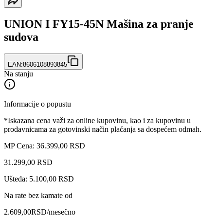
UNION I FY15-45N Mašina za pranje
sudova
EAN:
8606108893845
Na stanju
Informacije o popustu
*Iskazana cena važi za online kupovinu, kao i za kupovinu u
prodavnicama za gotovinski način plaćanja sa dospećem odmah.
MP Cena: 36.399,00 RSD
31.299
,
00
RSD
Ušteda: 5.100,00 RSD
Na rate bez kamate od
2.609,00
RSD
/mesečno