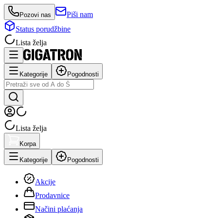
Piši nam
Pozovi nas
Status porudžbine
Lista želja
Kategorije
Pogodnosti
Lista želja
Korpa
Kategorije
Pogodnosti
Akcije
Prodavnice
Načini plaćanja