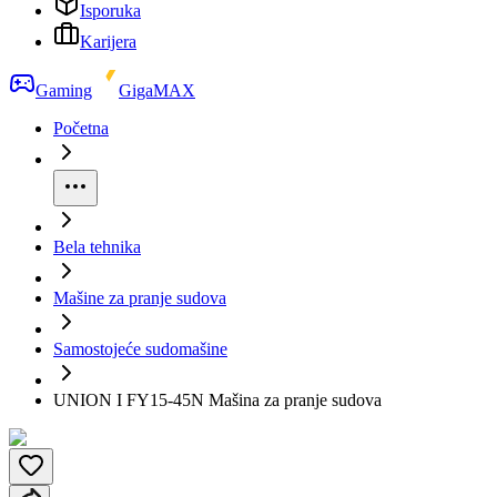
Isporuka
Karijera
Gaming
GigaMAX
Početna
Bela tehnika
Mašine za pranje sudova
Samostojeće sudomašine
UNION I FY15-45N Mašina za pranje sudova