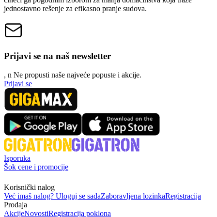
jednostavno rešenje za efikasno pranje sudova.
Prijavi se na naš newsletter
, n
N
e propusti naše najveće popuste i akcije.
Prijavi se
Isporuka
Šok cene i promocije
Korisnički nalog
Već imaš nalog? Uloguj se sada
Zaboravljena lozinka
Registracija
Prodaja
Akcije
Novosti
Registracija poklona