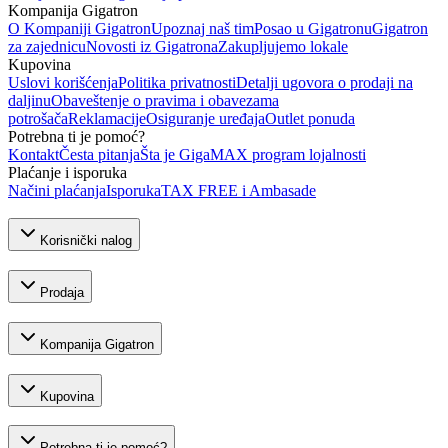
Kompanija Gigatron
O Kompaniji Gigatron
Upoznaj naš tim
Posao u Gigatronu
Gigatron
za zajednicu
Novosti iz Gigatrona
Zakupljujemo lokale
Kupovina
Uslovi korišćenja
Politika privatnosti
Detalji ugovora o prodaji na
daljinu
Obaveštenje o pravima i obavezama
potrošača
Reklamacije
Osiguranje uređaja
Outlet ponuda
Potrebna ti je pomoć?
Kontakt
Česta pitanja
Šta je GigaMAX program lojalnosti
Plaćanje i isporuka
Načini plaćanja
Isporuka
TAX FREE i Ambasade
Korisnički nalog
Prodaja
Kompanija Gigatron
Kupovina
Potrebna ti je pomoć?