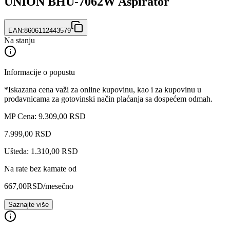
UNION BHU-7062W Aspirator
EAN:
8606112443579
Na stanju
Informacije o popustu
*Iskazana cena važi za online kupovinu, kao i za kupovinu u
prodavnicama za gotovinski način plaćanja sa dospećem odmah.
MP Cena: 9.309,00 RSD
7.999
,
00
RSD
Ušteda: 1.310,00 RSD
Na rate bez kamate od
667,00
RSD
/mesečno
Saznajte više