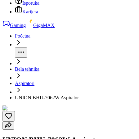
Isporuka
Karijera
Gaming
GigaMAX
Početna
Bela tehnika
Aspiratori
UNION BHU-7062W Aspirator