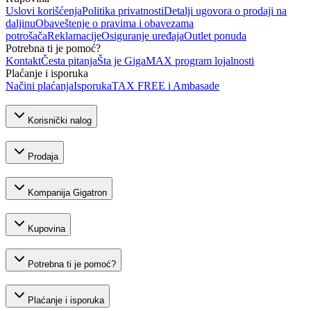
Uslovi korišćenja
Politika privatnosti
Detalji ugovora o prodaji na
daljinu
Obaveštenje o pravima i obavezama
potrošača
Reklamacije
Osiguranje uređaja
Outlet ponuda
Potrebna ti je pomoć?
Kontakt
Česta pitanja
Šta je GigaMAX program lojalnosti
Plaćanje i isporuka
Načini plaćanja
Isporuka
TAX FREE i Ambasade
Korisnički nalog
Prodaja
Kompanija Gigatron
Kupovina
Potrebna ti je pomoć?
Plaćanje i isporuka