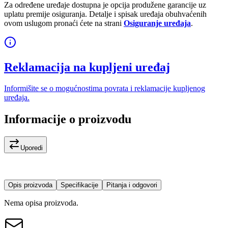
Za određene uređaje dostupna je opcija produžene garancije uz
uplatu premije osiguranja. Detalje i spisak uređaja obuhvaćenih
ovom uslugom pronaći ćete na strani
Osiguranje uređaja
.
Reklamacija na kupljeni uređaj
Informišite se o mogućnostima povrata i reklamacije kupljenog
uređaja.
Informacije o proizvodu
Uporedi
Opis proizvoda
Specifikacije
Pitanja i odgovori
Nema opisa proizvoda.