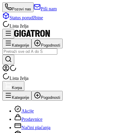
Piši nam
Pozovi nas
Status porudžbine
Lista želja
Kategorije
Pogodnosti
Lista želja
Korpa
Kategorije
Pogodnosti
Akcije
Prodavnice
Načini plaćanja