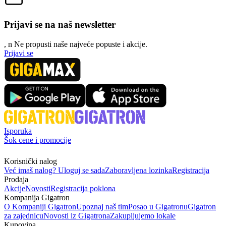
Prijavi se na naš newsletter
, n
N
e propusti naše najveće popuste i akcije.
Prijavi se
Isporuka
Šok cene i promocije
Korisnički nalog
Već imaš nalog? Uloguj se sada
Zaboravljena lozinka
Registracija
Prodaja
Akcije
Novosti
Registracija poklona
Kompanija Gigatron
O Kompaniji Gigatron
Upoznaj naš tim
Posao u Gigatronu
Gigatron
za zajednicu
Novosti iz Gigatrona
Zakupljujemo lokale
Kupovina