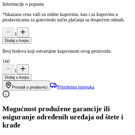
Informacije o popustu
*Iskazana cena važi za online kupovinu, kao i za kupovinu u
prodavnicama za gotovinski način plaćanja sa dospećem odmah.
1
Dodaj u korpu
Broj bodova koji ostvarujete kupovinom ovog proizvoda:
160
1
Dodaj u korpu
Prioritetna isporuka
Pronađi u prodavnici
Mogućnost produžene garancije ili
osiguranje određenih uređaja od štete i
krađe