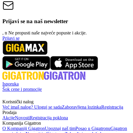
Prijavi se na naš newsletter
, n
N
e propusti naše najveće popuste i akcije.
Prijavi se
Isporuka
Šok cene i promocije
Korisnički nalog
Već imaš nalog? Uloguj se sada
Zaboravljena lozinka
Registracija
Prodaja
Akcije
Novosti
Registracija poklona
Kompanija Gigatron
O Kompaniji Gigatron
Upoznaj naš tim
Posao u Gigatronu
Gigatron