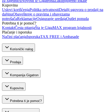
za zajednicu
Novosti iz Gigatrona
Zakupljujemo lokale
Kupovina
Uslovi korišćenja
Politika privatnosti
Detalji ugovora o prodaji na
daljinu
Obaveštenje o pravima i obavezama
potrošača
Reklamacije
Osiguranje uređaja
Outlet ponuda
Potrebna ti je pomoć?
Kontakt
Česta pitanja
Šta je GigaMAX program lojalnosti
Plaćanje i isporuka
Načini plaćanja
Isporuka
TAX FREE i Ambasade
Korisnički nalog
Prodaja
Kompanija Gigatron
Kupovina
Potrebna ti je pomoć?