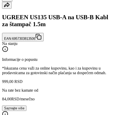
UGREEN US135 USB-A na USB-B Kabl
za štampač 1.5m
EAN:
6957303813506
Na stanju
Informacije o popustu
*Iskazana cena važi za online kupovinu, kao i za kupovinu u
prodavnicama za gotovinski način plaćanja sa dospećem odmah.
999
,
00
RSD
Na rate bez kamate od
84,00
RSD
/mesečno
Saznajte više