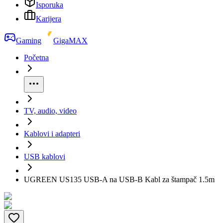
Isporuka
Karijera
Gaming
GigaMAX
Početna
TV, audio, video
Kablovi i adapteri
USB kablovi
UGREEN US135 USB-A na USB-B Kabl za štampač 1.5m