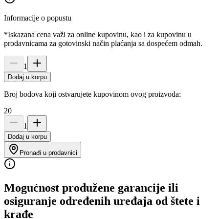
Informacije o popustu
*Iskazana cena važi za online kupovinu, kao i za kupovinu u
prodavnicama za gotovinski način plaćanja sa dospećem odmah.
1
Dodaj u korpu
Broj bodova koji ostvarujete kupovinom ovog proizvoda:
20
1
Dodaj u korpu
Pronađi u prodavnici
Mogućnost produžene garancije ili
osiguranje određenih uređaja od štete i
krađe