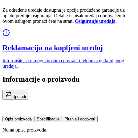
Za određene uređaje dostupna je opcija produžene garancije uz
uplatu premije osiguranja. Detalje i spisak uređaja obuhvaćenih
ovom uslugom pronaći ćete na strani
Osiguranje uređaja
.
Reklamacija na kupljeni uređaj
Informišite se o mogućnostima povrata i reklamacije kupljenog
uređaja.
Informacije o proizvodu
Uporedi
Opis proizvoda
Specifikacije
Pitanja i odgovori
Nema opisa proizvoda.