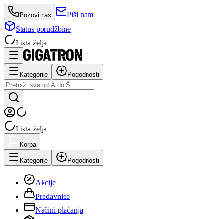
Piši nam
Pozovi nas
Status porudžbine
Lista želja
Kategorije
Pogodnosti
Lista želja
Korpa
Kategorije
Pogodnosti
Akcije
Prodavnice
Načini plaćanja