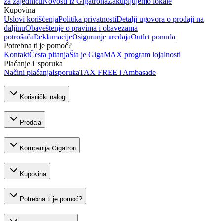
za zajednicu
Novosti iz Gigatrona
Zakupljujemo lokale
Kupovina
Uslovi korišćenja
Politika privatnosti
Detalji ugovora o prodaji na
daljinu
Obaveštenje o pravima i obavezama
potrošača
Reklamacije
Osiguranje uređaja
Outlet ponuda
Potrebna ti je pomoć?
Kontakt
Česta pitanja
Šta je GigaMAX program lojalnosti
Plaćanje i isporuka
Načini plaćanja
Isporuka
TAX FREE i Ambasade
Korisnički nalog
Prodaja
Kompanija Gigatron
Kupovina
Potrebna ti je pomoć?