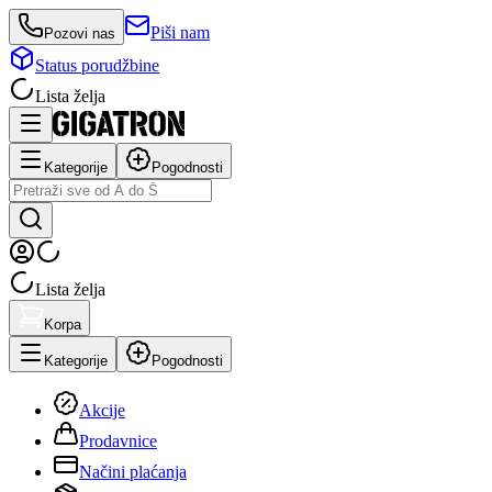
Piši nam
Pozovi nas
Status porudžbine
Lista želja
Kategorije
Pogodnosti
Lista želja
Korpa
Kategorije
Pogodnosti
Akcije
Prodavnice
Načini plaćanja