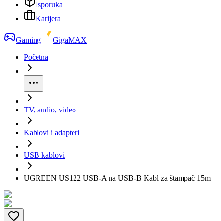
Isporuka
Karijera
Gaming
GigaMAX
Početna
TV, audio, video
Kablovi i adapteri
USB kablovi
UGREEN US122 USB-A na USB-B Kabl za štampač 15m