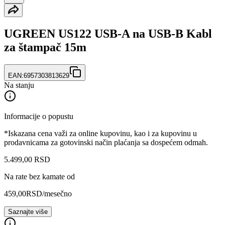
UGREEN US122 USB-A na USB-B Kabl
za štampač 15m
EAN:
6957303813629
Na stanju
Informacije o popustu
*Iskazana cena važi za online kupovinu, kao i za kupovinu u
prodavnicama za gotovinski način plaćanja sa dospećem odmah.
5.499
,
00
RSD
Na rate bez kamate od
459,00
RSD
/mesečno
Saznajte više