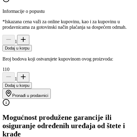
Informacije o popustu
*Iskazana cena važi za online kupovinu, kao i za kupovinu u
prodavnicama za gotovinski način plaćanja sa dospećem odmah.
1
Dodaj u korpu
Broj bodova koji ostvarujete kupovinom ovog proizvoda:
110
1
Dodaj u korpu
Pronađi u prodavnici
Mogućnost produžene garancije ili
osiguranje određenih uređaja od štete i
krađe