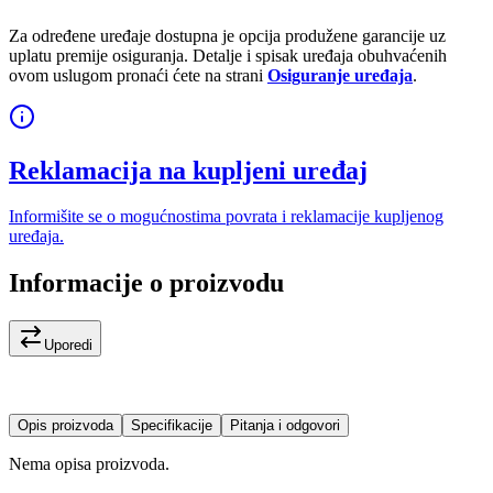
Za određene uređaje dostupna je opcija produžene garancije uz
uplatu premije osiguranja. Detalje i spisak uređaja obuhvaćenih
ovom uslugom pronaći ćete na strani
Osiguranje uređaja
.
Reklamacija na kupljeni uređaj
Informišite se o mogućnostima povrata i reklamacije kupljenog
uređaja.
Informacije o proizvodu
Uporedi
Opis proizvoda
Specifikacije
Pitanja i odgovori
Nema opisa proizvoda.