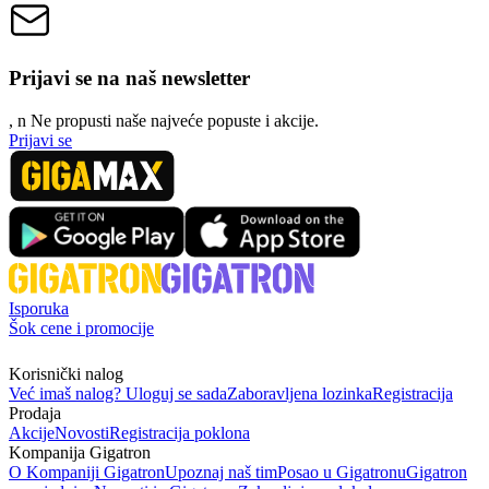
Prijavi se na naš newsletter
, n
N
e propusti naše najveće popuste i akcije.
Prijavi se
Isporuka
Šok cene i promocije
Korisnički nalog
Već imaš nalog? Uloguj se sada
Zaboravljena lozinka
Registracija
Prodaja
Akcije
Novosti
Registracija poklona
Kompanija Gigatron
O Kompaniji Gigatron
Upoznaj naš tim
Posao u Gigatronu
Gigatron