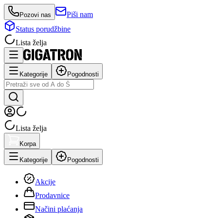
Piši nam
Pozovi nas
Status porudžbine
Lista želja
Kategorije
Pogodnosti
Lista želja
Korpa
Kategorije
Pogodnosti
Akcije
Prodavnice
Načini plaćanja