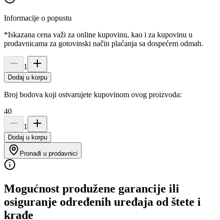
Informacije o popustu
*Iskazana cena važi za online kupovinu, kao i za kupovinu u
prodavnicama za gotovinski način plaćanja sa dospećem odmah.
1
Dodaj u korpu
Broj bodova koji ostvarujete kupovinom ovog proizvoda:
40
1
Dodaj u korpu
Pronađi u prodavnici
Mogućnost produžene garancije ili
osiguranje određenih uređaja od štete i
krađe