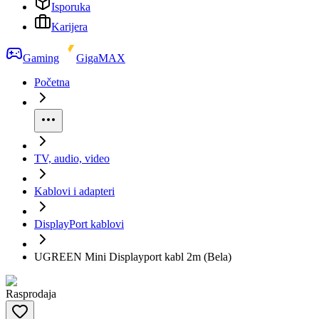
Isporuka
Karijera
Gaming
GigaMAX
Početna
TV, audio, video
Kablovi i adapteri
DisplayPort kablovi
UGREEN Mini Displayport kabl 2m (Bela)
Rasprodaja