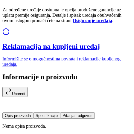
Za određene uređaje dostupna je opcija produžene garancije uz
uplatu premije osiguranja. Detalje i spisak uređaja obuhvaćenih
ovom uslugom pronaći ćete na strani
Osiguranje uređaja
.
Reklamacija na kupljeni uređaj
Informišite se o mogućnostima povrata i reklamacije kupljenog
uređaja.
Informacije o proizvodu
Uporedi
Opis proizvoda
Specifikacije
Pitanja i odgovori
Nema opisa proizvoda.