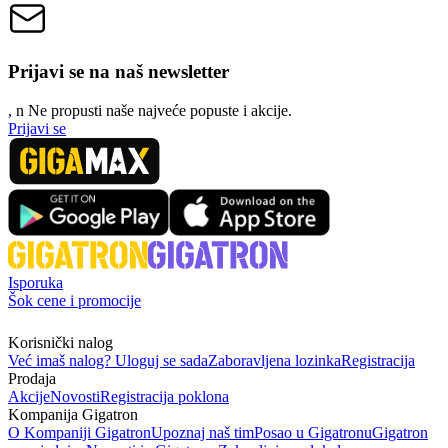
Prijavi se na naš newsletter
, n
N
e propusti naše najveće popuste i akcije.
Prijavi se
Isporuka
Šok cene i promocije
Korisnički nalog
Već imaš nalog? Uloguj se sada
Zaboravljena lozinka
Registracija
Prodaja
Akcije
Novosti
Registracija poklona
Kompanija Gigatron
O Kompaniji Gigatron
Upoznaj naš tim
Posao u Gigatronu
Gigatron