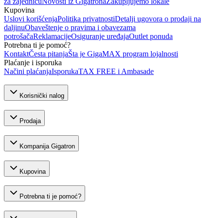
za zajednicu
Novosti iz Gigatrona
Zakupljujemo lokale
Kupovina
Uslovi korišćenja
Politika privatnosti
Detalji ugovora o prodaji na
daljinu
Obaveštenje o pravima i obavezama
potrošača
Reklamacije
Osiguranje uređaja
Outlet ponuda
Potrebna ti je pomoć?
Kontakt
Česta pitanja
Šta je GigaMAX program lojalnosti
Plaćanje i isporuka
Načini plaćanja
Isporuka
TAX FREE i Ambasade
Korisnički nalog
Prodaja
Kompanija Gigatron
Kupovina
Potrebna ti je pomoć?