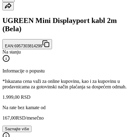
UGREEN Mini Displayport kabl 2m
(Bela)
EAN:
6957303814299
Na stanju
Informacije o popustu
*Iskazana cena važi za online kupovinu, kao i za kupovinu u
prodavnicama za gotovinski način plaćanja sa dospećem odmah.
1.999
,
00
RSD
Na rate bez kamate od
167,00
RSD
/mesečno
Saznajte više