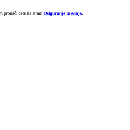
 pronaći ćete na strani
Osiguranje uređaja
.