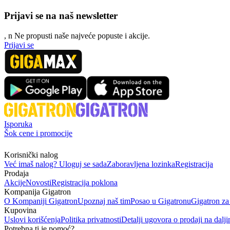
Prijavi se na naš newsletter
, n
N
e propusti naše najveće popuste i akcije.
Prijavi se
Isporuka
Šok cene i promocije
Korisnički nalog
Već imaš nalog? Uloguj se sada
Zaboravljena lozinka
Registracija
Prodaja
Akcije
Novosti
Registracija poklona
Kompanija Gigatron
O Kompaniji Gigatron
Upoznaj naš tim
Posao u Gigatronu
Gigatron za
Kupovina
Uslovi korišćenja
Politika privatnosti
Detalji ugovora o prodaji na dalji
Potrebna ti je pomoć?