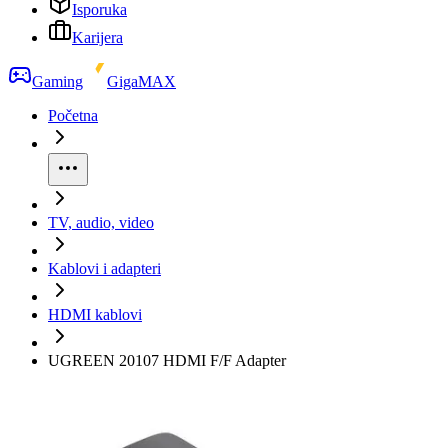
Isporuka
Karijera
Gaming
GigaMAX
Početna
TV, audio, video
Kablovi i adapteri
HDMI kablovi
UGREEN 20107 HDMI F/F Adapter