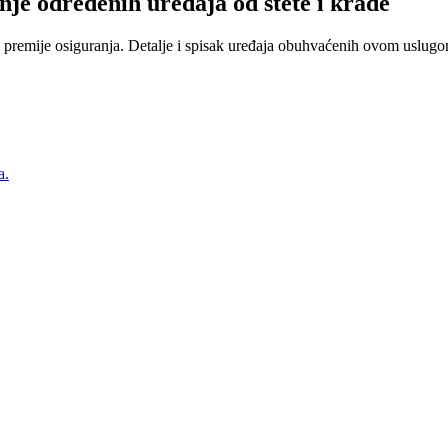
nje određenih uređaja od štete i krađe
 premije osiguranja. Detalje i spisak uređaja obuhvaćenih ovom uslugom
a.