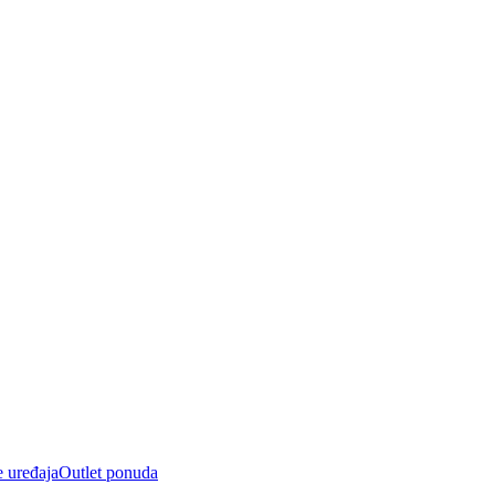
e uređaja
Outlet ponuda