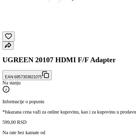
UGREEN 20107 HDMI F/F Adapter
EAN:
6957303821075
Na stanju
Informacije o popustu
*Iskazana cena važi za online kupovinu, kao i za kupovinu u prodav
599
,
00
RSD
Na rate bez kamate od