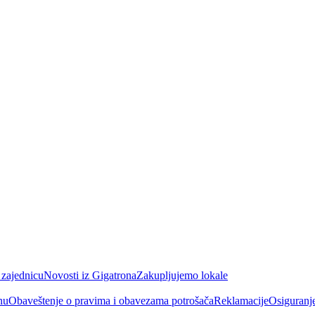
 zajednicu
Novosti iz Gigatrona
Zakupljujemo lokale
nu
Obaveštenje o pravima i obavezama potrošača
Reklamacije
Osiguranj