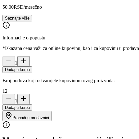
50,00
RSD
/mesečno
Saznajte više
Informacije o popustu
*Iskazana cena važi za online kupovinu, kao i za kupovinu u prodav
1
Dodaj u korpu
Broj bodova koji ostvarujete kupovinom ovog proizvoda:
12
1
Dodaj u korpu
Pronađi u prodavnici