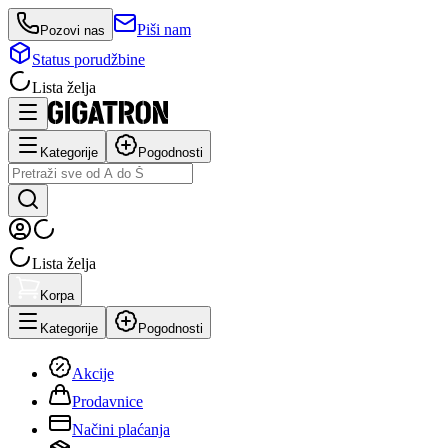
Piši nam
Pozovi nas
Status porudžbine
Lista želja
Kategorije
Pogodnosti
Lista želja
Korpa
Kategorije
Pogodnosti
Akcije
Prodavnice
Načini plaćanja