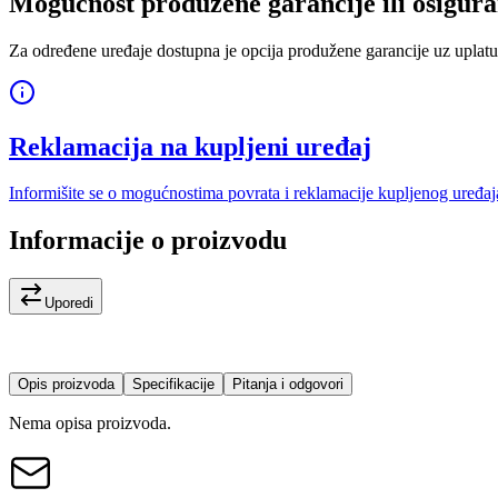
Mogućnost produžene garancije ili osigura
Za određene uređaje dostupna je opcija produžene garancije uz uplatu
Reklamacija na kupljeni uređaj
Informišite se o mogućnostima povrata i reklamacije kupljenog uređaj
Informacije o proizvodu
Uporedi
Opis proizvoda
Specifikacije
Pitanja i odgovori
Nema opisa proizvoda.