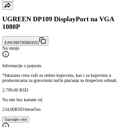
UGREEN DP109 DisplayPort na VGA
1080P
EAN:
6957303824151
Na stanju
Informacije o popustu
*Iskazana cena važi za online kupovinu, kao i za kupovinu u
prodavnicama za gotovinski način plaćanja sa dospećem odmah.
2.799
,
00
RSD
Na rate bez kamate od
234,00
RSD
/mesečno
Saznajte više