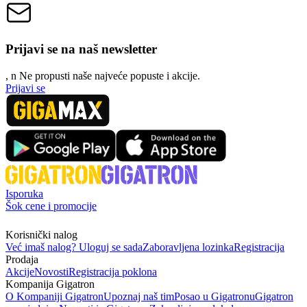
Prijavi se na naš newsletter
, n
N
e propusti naše najveće popuste i akcije.
Prijavi se
Isporuka
Šok cene i promocije
Korisnički nalog
Već imaš nalog? Uloguj se sada
Zaboravljena lozinka
Registracija
Prodaja
Akcije
Novosti
Registracija poklona
Kompanija Gigatron
O Kompaniji Gigatron
Upoznaj naš tim
Posao u Gigatronu
Gigatron