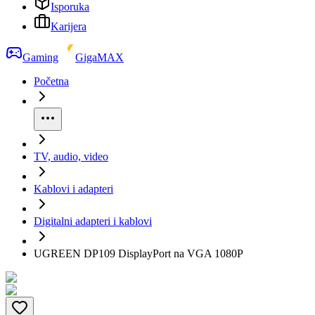
Isporuka
Karijera
Gaming
GigaMAX
Početna
TV, audio, video
Kablovi i adapteri
Digitalni adapteri i kablovi
UGREEN DP109 DisplayPort na VGA 1080P