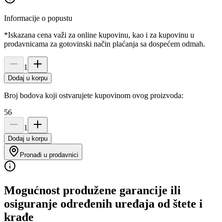
Informacije o popustu
*Iskazana cena važi za online kupovinu, kao i za kupovinu u
prodavnicama za gotovinski način plaćanja sa dospećem odmah.
1
Dodaj u korpu
Broj bodova koji ostvarujete kupovinom ovog proizvoda:
56
1
Dodaj u korpu
Pronađi u prodavnici
Mogućnost produžene garancije ili
osiguranje određenih uređaja od štete i
krađe