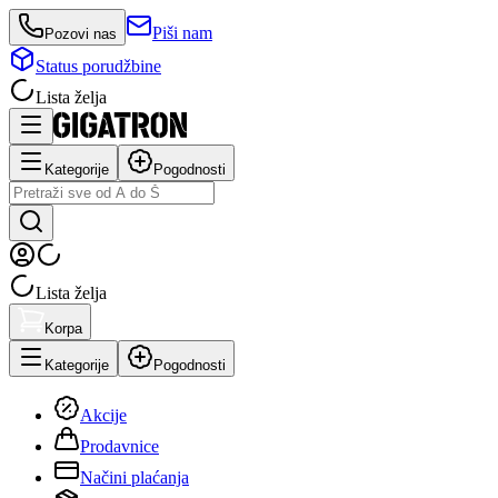
Piši nam
Pozovi nas
Status porudžbine
Lista želja
Kategorije
Pogodnosti
Lista želja
Korpa
Kategorije
Pogodnosti
Akcije
Prodavnice
Načini plaćanja