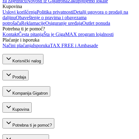
za zajednicu
Novosti iz Gigatrona
Zakupljujemo lokale
Kupovina
Uslovi korišćenja
Politika privatnosti
Detalji ugovora o prodaji na
daljinu
Obaveštenje o pravima i obavezama
potrošača
Reklamacije
Osiguranje uređaja
Outlet ponuda
Potrebna ti je pomoć?
Kontakt
Česta pitanja
Šta je GigaMAX program lojalnosti
Plaćanje i isporuka
Načini plaćanja
Isporuka
TAX FREE i Ambasade
Korisnički nalog
Prodaja
Kompanija Gigatron
Kupovina
Potrebna ti je pomoć?