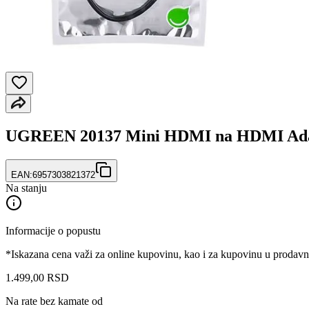
UGREEN 20137 Mini HDMI na HDMI Ada
EAN:
6957303821372
Na stanju
Informacije o popustu
*Iskazana cena važi za online kupovinu, kao i za kupovinu u prodav
1.499
,
00
RSD
Na rate bez kamate od