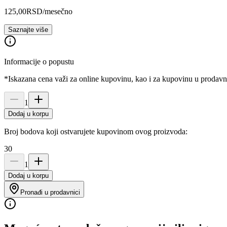
125,00
RSD
/mesečno
Saznajte više
Informacije o popustu
*Iskazana cena važi za online kupovinu, kao i za kupovinu u prodav
1
Dodaj u korpu
Broj bodova koji ostvarujete kupovinom ovog proizvoda:
30
1
Dodaj u korpu
Pronađi u prodavnici