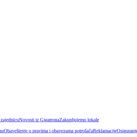
 zajednicu
Novosti iz Gigatrona
Zakupljujemo lokale
nu
Obaveštenje o pravima i obavezama potrošača
Reklamacije
Osiguranj