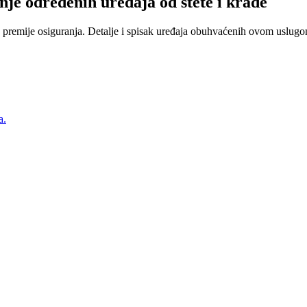
nje određenih uređaja od štete i krađe
 premije osiguranja. Detalje i spisak uređaja obuhvaćenih ovom uslugom
a.