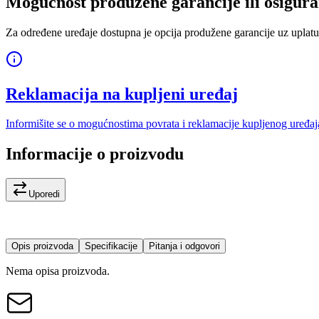
Mogućnost produžene garancije ili osigura
Za određene uređaje dostupna je opcija produžene garancije uz uplatu
Reklamacija na kupljeni uređaj
Informišite se o mogućnostima povrata i reklamacije kupljenog uređaj
Informacije o proizvodu
Uporedi
Opis proizvoda
Specifikacije
Pitanja i odgovori
Nema opisa proizvoda.