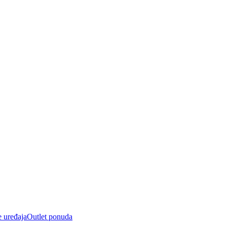
e uređaja
Outlet ponuda