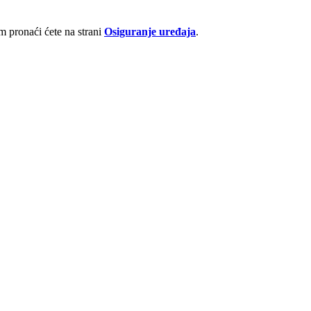
 pronaći ćete na strani
Osiguranje uređaja
.