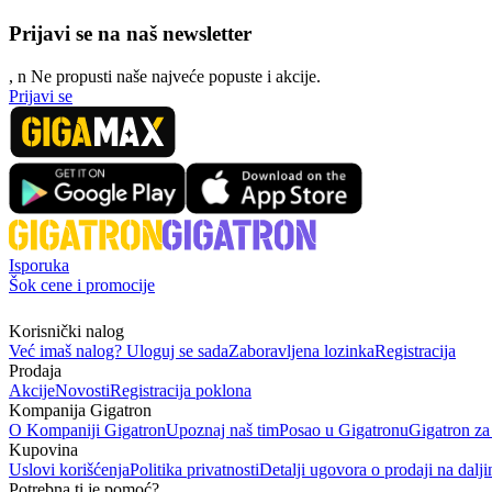
Prijavi se na naš newsletter
, n
N
e propusti naše najveće popuste i akcije.
Prijavi se
Isporuka
Šok cene i promocije
Korisnički nalog
Već imaš nalog? Uloguj se sada
Zaboravljena lozinka
Registracija
Prodaja
Akcije
Novosti
Registracija poklona
Kompanija Gigatron
O Kompaniji Gigatron
Upoznaj naš tim
Posao u Gigatronu
Gigatron za
Kupovina
Uslovi korišćenja
Politika privatnosti
Detalji ugovora o prodaji na dalji
Potrebna ti je pomoć?