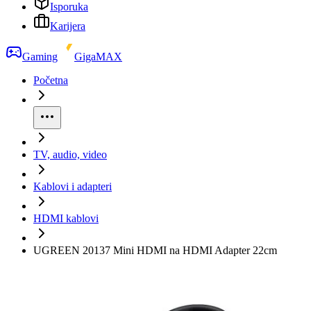
Isporuka
Karijera
Gaming
GigaMAX
Početna
TV, audio, video
Kablovi i adapteri
HDMI kablovi
UGREEN 20137 Mini HDMI na HDMI Adapter 22cm