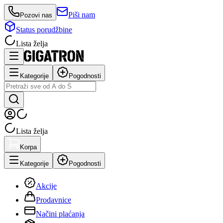
Piši nam
Pozovi nas
Status porudžbine
Lista želja
Kategorije
Pogodnosti
Lista želja
Korpa
Kategorije
Pogodnosti
Akcije
Prodavnice
Načini plaćanja