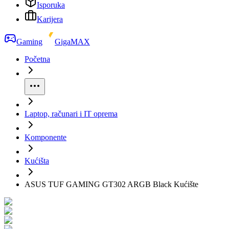
Isporuka
Karijera
Gaming
GigaMAX
Početna
Laptop, računari i IT oprema
Komponente
Kućišta
ASUS TUF GAMING GT302 ARGB Black Kućište