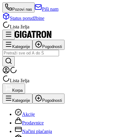
Piši nam
Pozovi nas
Status porudžbine
Lista želja
Kategorije
Pogodnosti
Lista želja
Korpa
Kategorije
Pogodnosti
Akcije
Prodavnice
Načini plaćanja