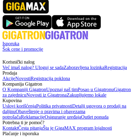
Isporuka
Šok cene i promocije
Korisnički nalog
Već imaš nalog? Uloguj se sada
Zaboravljena lozinka
Registracija
Prodaja
Akcije
Novosti
Registracija poklona
Kompanija Gigatron
O Kompaniji Gigatron
Upoznaj naš tim
Posao u Gigatronu
Gigatron
za zajednicu
Novosti iz Gigatrona
Zakupljujemo lokale
Kupovina
Uslovi korišćenja
Politika privatnosti
Detalji ugovora o prodaji na
daljinu
Obaveštenje o pravima i obavezama
potrošača
Reklamacije
Osiguranje uređaja
Outlet ponuda
Potrebna ti je pomoć?
Kontakt
Česta pitanja
Šta je GigaMAX program lojalnosti
Plaćanje i isporuka