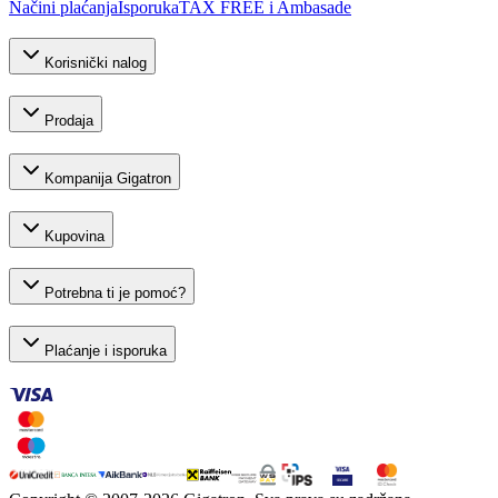
Načini plaćanja
Isporuka
TAX FREE i Ambasade
Korisnički nalog
Prodaja
Kompanija Gigatron
Kupovina
Potrebna ti je pomoć?
Plaćanje i isporuka