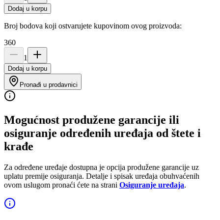
Dodaj u korpu
Broj bodova koji ostvarujete kupovinom ovog proizvoda:
360
1
Dodaj u korpu
Pronađi u prodavnici
Mogućnost produžene garancije ili
osiguranje određenih uređaja od štete i
krađe
Za određene uređaje dostupna je opcija produžene garancije uz
uplatu premije osiguranja. Detalje i spisak uređaja obuhvaćenih
ovom uslugom pronaći ćete na strani
Osiguranje uređaja
.