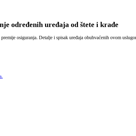
nje određenih uređaja od štete i krađe
 premije osiguranja. Detalje i spisak uređaja obuhvaćenih ovom uslugom
a.