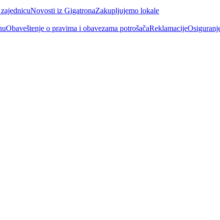
 zajednicu
Novosti iz Gigatrona
Zakupljujemo lokale
nu
Obaveštenje o pravima i obavezama potrošača
Reklamacije
Osiguranj