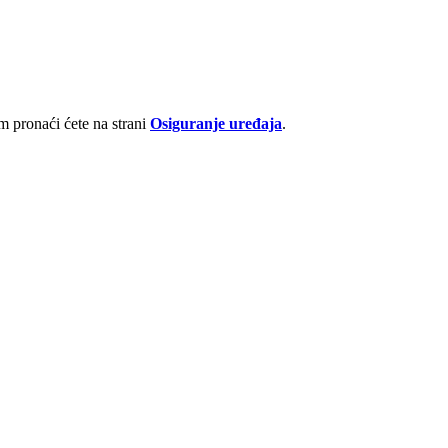
 pronaći ćete na strani
Osiguranje uređaja
.