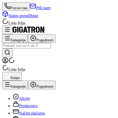
Piši nam
Pozovi nas
Status porudžbine
Lista želja
Kategorije
Pogodnosti
Lista želja
Korpa
Kategorije
Pogodnosti
Akcije
Prodavnice
Načini plaćanja