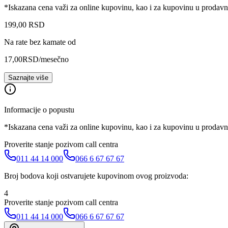
*Iskazana cena važi za online kupovinu, kao i za kupovinu u prodav
199
,
00
RSD
Na rate bez kamate od
17,00
RSD
/mesečno
Saznajte više
Informacije o popustu
*Iskazana cena važi za online kupovinu, kao i za kupovinu u prodav
Proverite stanje pozivom call centra
011 44 14 000
066 6 67 67 67
Broj bodova koji ostvarujete kupovinom ovog proizvoda:
4
Proverite stanje pozivom call centra
011 44 14 000
066 6 67 67 67