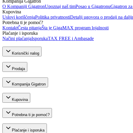
Kompanija Gigatron
O Kompaniji Gigatron
Upoznaj naš tim
Posao u Gigatronu
Gigatron za
Kupovina
Uslovi korišćenja
Politika privatnosti
Detalji ugovora o prodaji na dalji
Potrebna ti je pomoć?
Kontakt
Česta pitanja
Šta je GigaMAX program lojalnosti
Plaćanje i isporuka
Načini plaćanja
Isporuka
TAX FREE i Ambasade
Korisnički nalog
Prodaja
Kompanija Gigatron
Kupovina
Potrebna ti je pomoć?
Plaćanje i isporuka