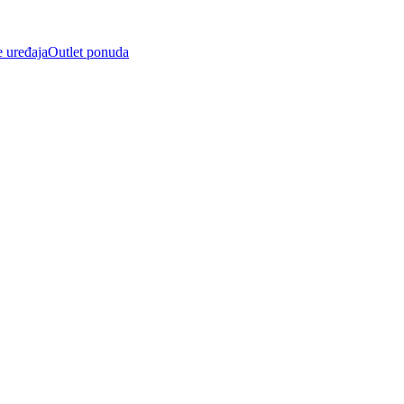
e uređaja
Outlet ponuda