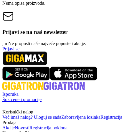
Nema opisa proizvoda.
Prijavi se na naš newsletter
, n
N
e propusti naše najveće popuste i akcije.
Prijavi se
Isporuka
Šok cene i promocije
Korisnički nalog
Već imaš nalog? Uloguj se sada
Zaboravljena lozinka
Registracija
Prodaja
Akcije
Novosti
Registracija poklona