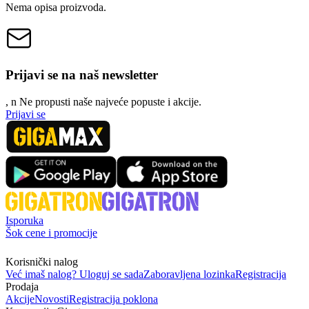
Nema opisa proizvoda.
Prijavi se na naš newsletter
, n
N
e propusti naše najveće popuste i akcije.
Prijavi se
Isporuka
Šok cene i promocije
Korisnički nalog
Već imaš nalog? Uloguj se sada
Zaboravljena lozinka
Registracija
Prodaja
Akcije
Novosti
Registracija poklona