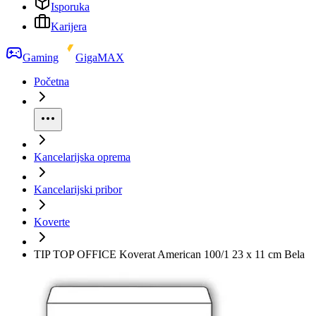
Isporuka
Karijera
Gaming
GigaMAX
Početna
Kancelarijska oprema
Kancelarijski pribor
Koverte
TIP TOP OFFICE Koverat American 100/1 23 x 11 cm Bela