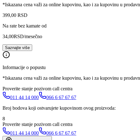
*Iskazana cena važi za online kupovinu, kao i za kupovinu u prodav
399
,
00
RSD
Na rate bez kamate od
34,00
RSD
/mesečno
Saznajte više
Informacije o popustu
*Iskazana cena važi za online kupovinu, kao i za kupovinu u prodav
Proverite stanje pozivom call centra
011 44 14 000
066 6 67 67 67
Broj bodova koji ostvarujete kupovinom ovog proizvoda:
8
Proverite stanje pozivom call centra
011 44 14 000
066 6 67 67 67