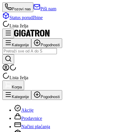
Piši nam
Pozovi nas
Status porudžbine
Lista želja
Kategorije
Pogodnosti
Lista želja
Korpa
Kategorije
Pogodnosti
Akcije
Prodavnice
Načini plaćanja