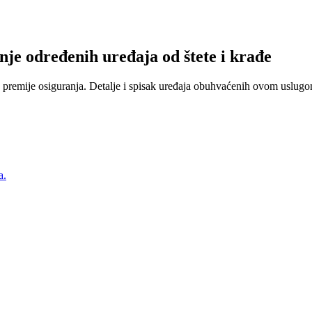
nje određenih uređaja od štete i krađe
 premije osiguranja. Detalje i spisak uređaja obuhvaćenih ovom uslugom
a.