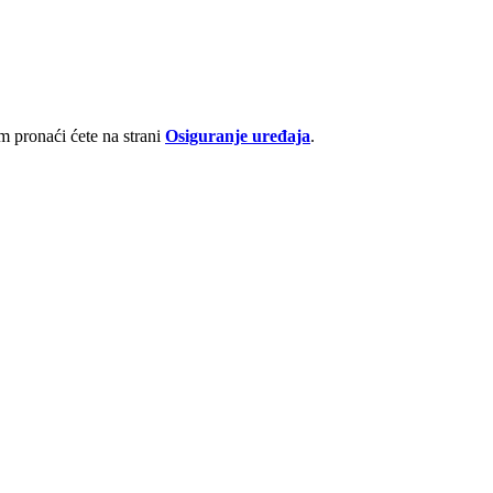
 pronaći ćete na strani
Osiguranje uređaja
.