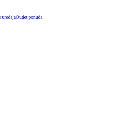
e uređaja
Outlet ponuda