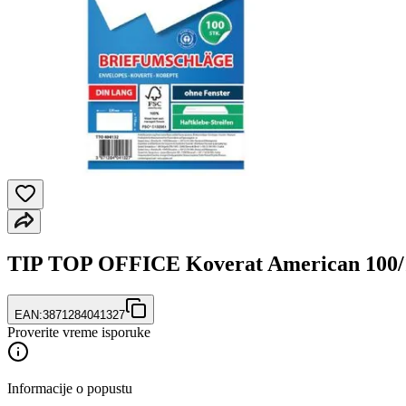
TIP TOP OFFICE Koverat American 100/1
EAN:
3871284041327
Proverite vreme isporuke
Informacije o popustu