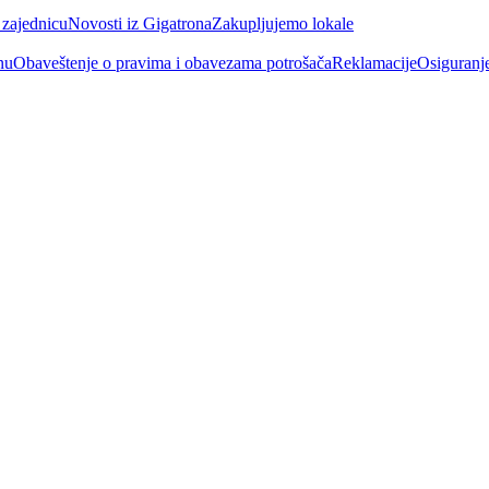
 zajednicu
Novosti iz Gigatrona
Zakupljujemo lokale
nu
Obaveštenje o pravima i obavezama potrošača
Reklamacije
Osiguranj