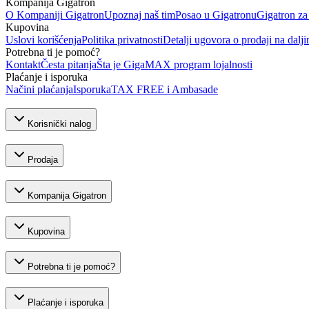
Kompanija Gigatron
O Kompaniji Gigatron
Upoznaj naš tim
Posao u Gigatronu
Gigatron za
Kupovina
Uslovi korišćenja
Politika privatnosti
Detalji ugovora o prodaji na dalji
Potrebna ti je pomoć?
Kontakt
Česta pitanja
Šta je GigaMAX program lojalnosti
Plaćanje i isporuka
Načini plaćanja
Isporuka
TAX FREE i Ambasade
Korisnički nalog
Prodaja
Kompanija Gigatron
Kupovina
Potrebna ti je pomoć?
Plaćanje i isporuka