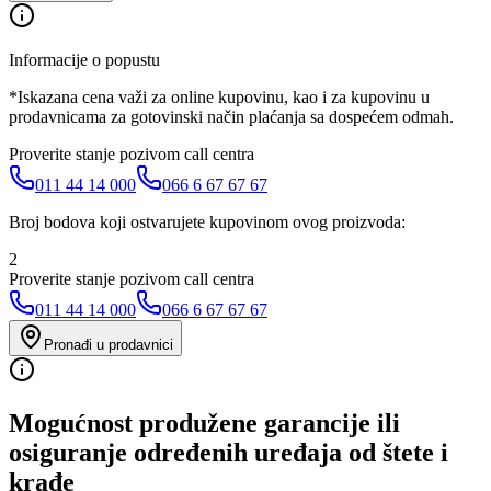
Informacije o popustu
*Iskazana cena važi za online kupovinu, kao i za kupovinu u
prodavnicama za gotovinski način plaćanja sa dospećem odmah.
Proverite stanje pozivom call centra
011 44 14 000
066 6 67 67 67
Broj bodova koji ostvarujete kupovinom ovog proizvoda:
2
Proverite stanje pozivom call centra
011 44 14 000
066 6 67 67 67
Pronađi u prodavnici
Mogućnost produžene garancije ili
osiguranje određenih uređaja od štete i
krađe