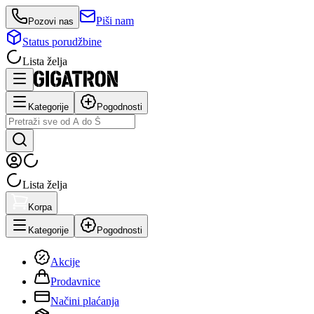
Piši nam
Pozovi nas
Status porudžbine
Lista želja
Kategorije
Pogodnosti
Lista želja
Korpa
Kategorije
Pogodnosti
Akcije
Prodavnice
Načini plaćanja