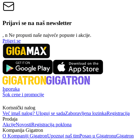
Prijavi se na naš newsletter
, n
N
e propusti naše najveće popuste i akcije.
Prijavi se
Isporuka
Šok cene i promocije
Korisnički nalog
Već imaš nalog? Uloguj se sada
Zaboravljena lozinka
Registracija
Prodaja
Akcije
Novosti
Registracija poklona
Kompanija Gigatron
O Kompaniji Gigatron
Upoznaj naš tim
Posao u Gigatronu
Gigatron