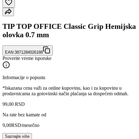
TIP TOP OFFICE Classic Grip Hemijska
olovka 0.7 mm
EAN:
3871284026188
Proverite vreme isporuke
Informacije o popustu
*Iskazana cena važi za online kupovinu, kao i za kupovinu u
prodavnicama za gotovinski način plaćanja sa dospećem odmah.
99
,
00
RSD
Na rate bez kamate od
9,00
RSD
/mesečno
Saznajte više