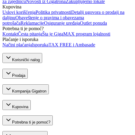
za zajednicu
Novosti iz Gigatrona
Zakupljujemo lokale
Kupovina
Uslovi korišćenja
Politika privatnosti
Detalji ugovora o prodaji na
daljinu
Obaveštenje o pravima i obavezama
potrošača
Reklamacije
Osiguranje uređaja
Outlet ponuda
Potrebna ti je pomoć?
Kontakt
Česta pitanja
Šta je GigaMAX program lojalnosti
Plaćanje i isporuka
Načini plaćanja
Isporuka
TAX FREE i Ambasade
Korisnički nalog
Prodaja
Kompanija Gigatron
Kupovina
Potrebna ti je pomoć?