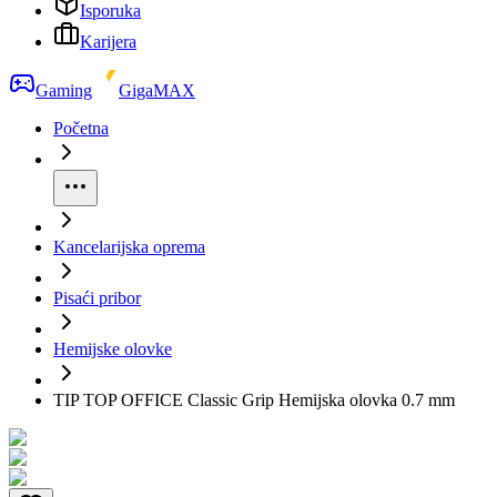
Isporuka
Karijera
Gaming
GigaMAX
Početna
Kancelarijska oprema
Pisaći pribor
Hemijske olovke
TIP TOP OFFICE Classic Grip Hemijska olovka 0.7 mm