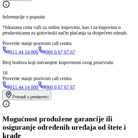
Informacije o popustu
*Iskazana cena važi za online kupovinu, kao i za kupovinu u
prodavnicama za gotovinski način plaćanja sa dospećem odmah.
Proverite stanje pozivom call centra
011 44 14 000
066 6 67 67 67
Broj bodova koji ostvarujete kupovinom ovog proizvoda:
18
Proverite stanje pozivom call centra
011 44 14 000
066 6 67 67 67
Pronađi u prodavnici
Mogućnost produžene garancije ili
osiguranje određenih uređaja od štete i
krađe