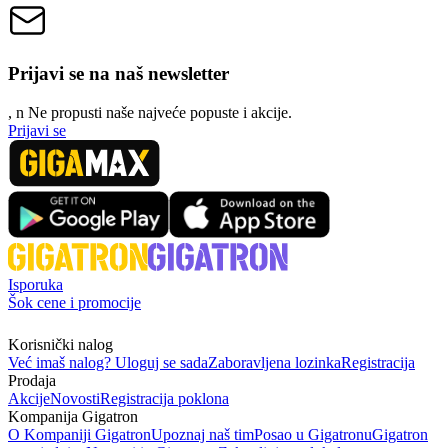
Prijavi se na naš newsletter
, n
N
e propusti naše najveće popuste i akcije.
Prijavi se
Isporuka
Šok cene i promocije
Korisnički nalog
Već imaš nalog? Uloguj se sada
Zaboravljena lozinka
Registracija
Prodaja
Akcije
Novosti
Registracija poklona
Kompanija Gigatron
O Kompaniji Gigatron
Upoznaj naš tim
Posao u Gigatronu
Gigatron