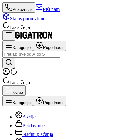
Piši nam
Pozovi nas
Status porudžbine
Lista želja
Kategorije
Pogodnosti
Lista želja
Korpa
Kategorije
Pogodnosti
Akcije
Prodavnice
Načini plaćanja