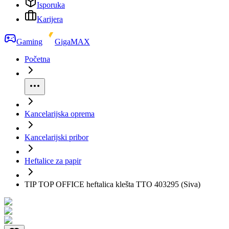
Isporuka
Karijera
Gaming
GigaMAX
Početna
Kancelarijska oprema
Kancelarijski pribor
Heftalice za papir
TIP TOP OFFICE heftalica klešta TTO 403295 (Siva)