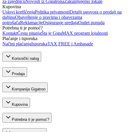
za zajednicu
Novosti iz Gigatrona
Zakupljujemo lokale
Kupovina
Uslovi korišćenja
Politika privatnosti
Detalji ugovora o prodaji na
daljinu
Obaveštenje o pravima i obavezama
potrošača
Reklamacije
Osiguranje uređaja
Outlet ponuda
Potrebna ti je pomoć?
Kontakt
Česta pitanja
Šta je GigaMAX program lojalnosti
Plaćanje i isporuka
Načini plaćanja
Isporuka
TAX FREE i Ambasade
Korisnički nalog
Prodaja
Kompanija Gigatron
Kupovina
Potrebna ti je pomoć?