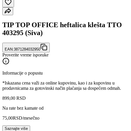
TIP TOP OFFICE heftalica klešta TTO
403295 (Siva)
EAN:
3871284032950
Proverite vreme isporuke
Informacije o popustu
*Iskazana cena važi za online kupovinu, kao i za kupovinu u
prodavnicama za gotovinski način plaćanja sa dospećem odmah.
899
,
00
RSD
Na rate bez kamate od
75,00
RSD
/mesečno
Saznajte više