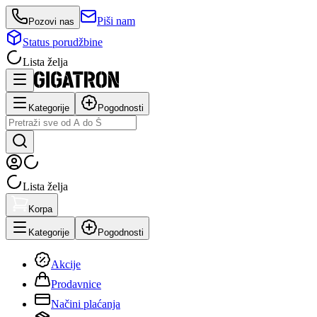
Piši nam
Pozovi nas
Status porudžbine
Lista želja
Kategorije
Pogodnosti
Lista želja
Korpa
Kategorije
Pogodnosti
Akcije
Prodavnice
Načini plaćanja