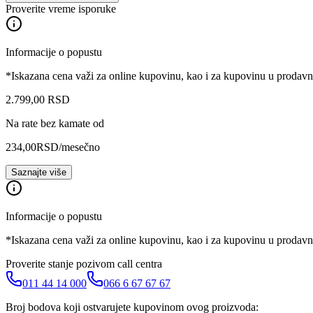
Proverite vreme isporuke
Informacije o popustu
*Iskazana cena važi za online kupovinu, kao i za kupovinu u prodav
2.799
,
00
RSD
Na rate bez kamate od
234,00
RSD
/mesečno
Saznajte više
Informacije o popustu
*Iskazana cena važi za online kupovinu, kao i za kupovinu u prodav
Proverite stanje pozivom call centra
011 44 14 000
066 6 67 67 67
Broj bodova koji ostvarujete kupovinom ovog proizvoda: