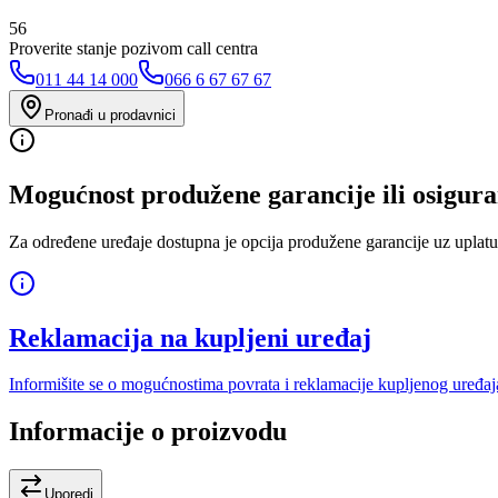
56
Proverite stanje pozivom call centra
011 44 14 000
066 6 67 67 67
Pronađi u prodavnici
Mogućnost produžene garancije ili osigura
Za određene uređaje dostupna je opcija produžene garancije uz uplatu
Reklamacija na kupljeni uređaj
Informišite se o mogućnostima povrata i reklamacije kupljenog uređaj
Informacije o proizvodu
Uporedi