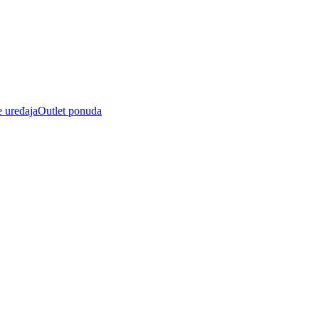
e uređaja
Outlet ponuda