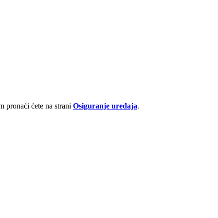
 pronaći ćete na strani
Osiguranje uređaja
.