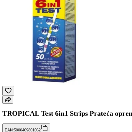
TROPICAL Test 6in1 Strips Prateća oprem
EAN:
5900469801062