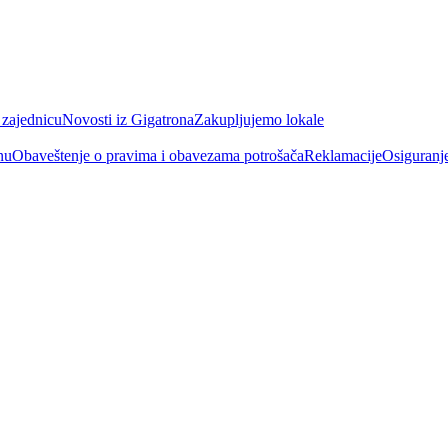
 zajednicu
Novosti iz Gigatrona
Zakupljujemo lokale
nu
Obaveštenje o pravima i obavezama potrošača
Reklamacije
Osiguranj