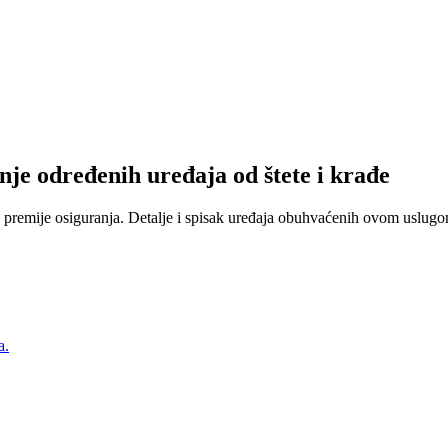
nje određenih uređaja od štete i krađe
 premije osiguranja. Detalje i spisak uređaja obuhvaćenih ovom uslugom
a.