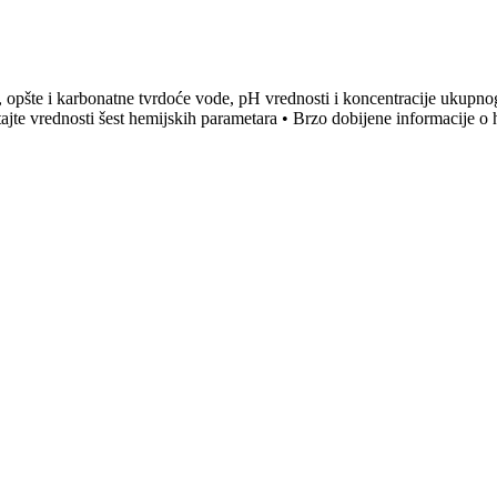
a, opšte i karbonatne tvrdoće vode, pH vrednosti i koncentracije ukupnog
tajte vrednosti šest hemijskih parametara • Brzo dobijene informacije