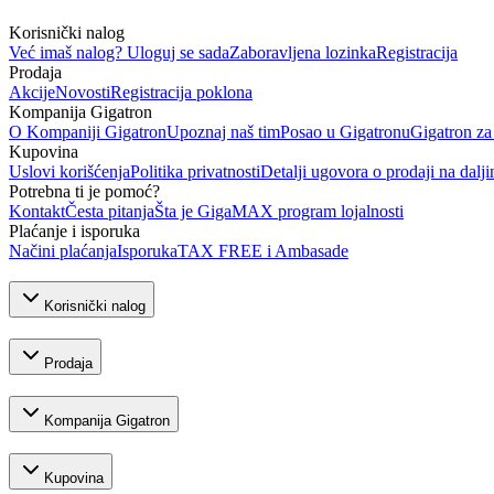
Korisnički nalog
Već imaš nalog? Uloguj se sada
Zaboravljena lozinka
Registracija
Prodaja
Akcije
Novosti
Registracija poklona
Kompanija Gigatron
O Kompaniji Gigatron
Upoznaj naš tim
Posao u Gigatronu
Gigatron za
Kupovina
Uslovi korišćenja
Politika privatnosti
Detalji ugovora o prodaji na dalji
Potrebna ti je pomoć?
Kontakt
Česta pitanja
Šta je GigaMAX program lojalnosti
Plaćanje i isporuka
Načini plaćanja
Isporuka
TAX FREE i Ambasade
Korisnički nalog
Prodaja
Kompanija Gigatron
Kupovina