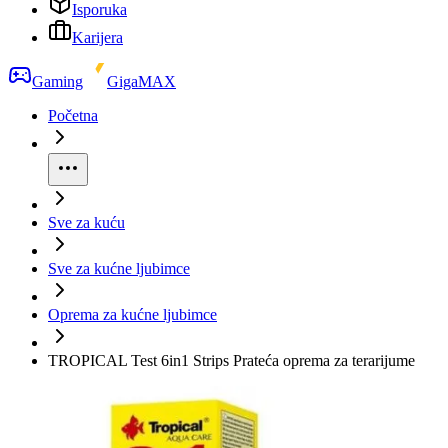
Isporuka
Karijera
Gaming
GigaMAX
Početna
Sve za kuću
Sve za kućne ljubimce
Oprema za kućne ljubimce
TROPICAL Test 6in1 Strips Prateća oprema za terarijume