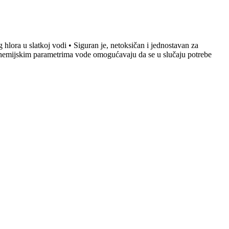
 hlora u slatkoj vodi • Siguran je, netoksičan i jednostavan za
 o hemijskim parametrima vode omogućavaju da se u slučaju potrebe