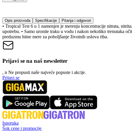
Opis proizvoda
Specifikacije
Pitanja i odgovori
• Tropical Test 6 u 1 namenjen je merenju koncentracije nitrata, nitrit
upotrebu. • Samo uronite traku u vodu i nakon nekoliko trenutaka oči
preduzmu hitne mere za poboljšanje životnih uslova riba.
Prijavi se na naš newsletter
, n
N
e propusti naše najveće popuste i akcije.
Prijavi se
Isporuka
Šok cene i promocije