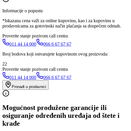
Informacije o popustu
*Iskazana cena važi za online kupovinu, kao i za kupovinu u
prodavnicama za gotovinski način plaćanja sa dospećem odmah.
Proverite stanje pozivom call centra
011 44 14 000
066 6 67 67 67
Broj bodova koji ostvarujete kupovinom ovog proizvoda:
22
Proverite stanje pozivom call centra
011 44 14 000
066 6 67 67 67
Pronađi u prodavnici
Mogućnost produžene garancije ili
osiguranje određenih uređaja od štete i
krađe