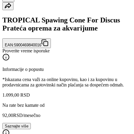
TROPICAL Spawing Cone For Discus
Prateća oprema za akvarijume
EAN:
5900469840016
Proverite vreme isporuke
Informacije o popustu
*Iskazana cena važi za online kupovinu, kao i za kupovinu u
prodavnicama za gotovinski način plaćanja sa dospećem odmah.
1.099
,
00
RSD
Na rate bez kamate od
92,00
RSD
/mesečno
Saznajte više