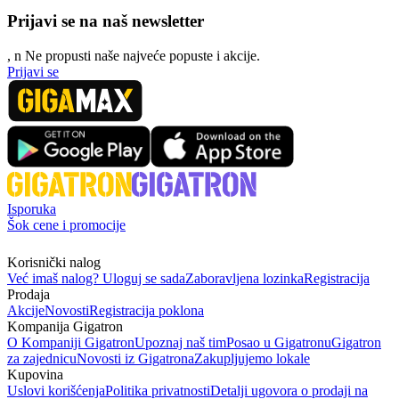
Prijavi se na naš newsletter
, n
N
e propusti naše najveće popuste i akcije.
Prijavi se
Isporuka
Šok cene i promocije
Korisnički nalog
Već imaš nalog? Uloguj se sada
Zaboravljena lozinka
Registracija
Prodaja
Akcije
Novosti
Registracija poklona
Kompanija Gigatron
O Kompaniji Gigatron
Upoznaj naš tim
Posao u Gigatronu
Gigatron
za zajednicu
Novosti iz Gigatrona
Zakupljujemo lokale
Kupovina
Uslovi korišćenja
Politika privatnosti
Detalji ugovora o prodaji na