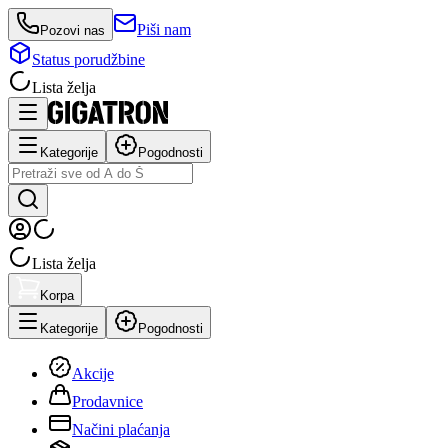
Piši nam
Pozovi nas
Status porudžbine
Lista želja
Kategorije
Pogodnosti
Lista želja
Korpa
Kategorije
Pogodnosti
Akcije
Prodavnice
Načini plaćanja