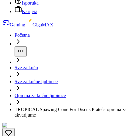
Isporuka
Karijera
Gaming
GigaMAX
Početna
Sve za kuću
Sve za kućne ljubimce
Oprema za kućne ljubimce
TROPICAL Spawing Cone For Discus Prateća oprema za
akvarijume