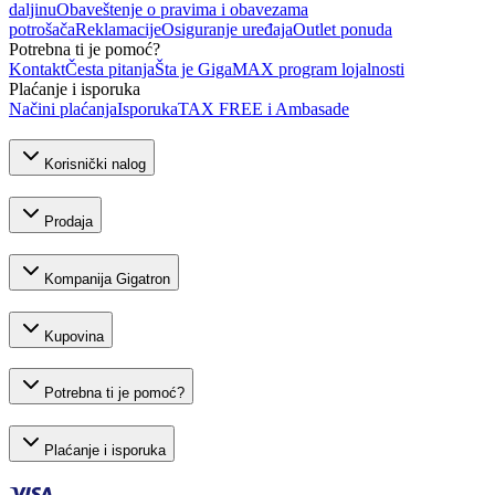
daljinu
Obaveštenje o pravima i obavezama
potrošača
Reklamacije
Osiguranje uređaja
Outlet ponuda
Potrebna ti je pomoć?
Kontakt
Česta pitanja
Šta je GigaMAX program lojalnosti
Plaćanje i isporuka
Načini plaćanja
Isporuka
TAX FREE i Ambasade
Korisnički nalog
Prodaja
Kompanija Gigatron
Kupovina
Potrebna ti je pomoć?
Plaćanje i isporuka