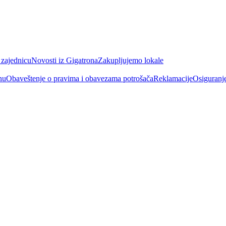
 zajednicu
Novosti iz Gigatrona
Zakupljujemo lokale
nu
Obaveštenje o pravima i obavezama potrošača
Reklamacije
Osiguranj