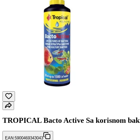
TROPICAL Bacto Active Sa korisnom bakt
EAN:
5900469343043