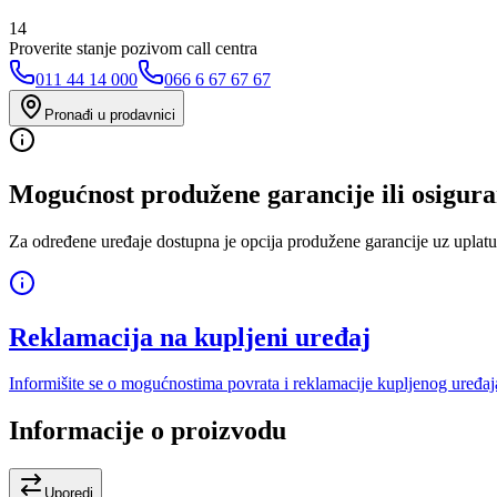
14
Proverite stanje pozivom call centra
011 44 14 000
066 6 67 67 67
Pronađi u prodavnici
Mogućnost produžene garancije ili osigura
Za određene uređaje dostupna je opcija produžene garancije uz uplatu
Reklamacija na kupljeni uređaj
Informišite se o mogućnostima povrata i reklamacije kupljenog uređaj
Informacije o proizvodu
Uporedi