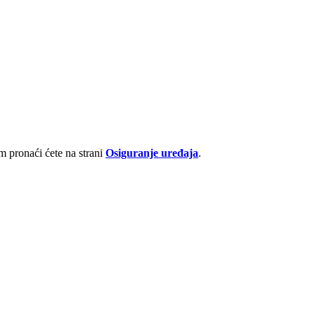
 pronaći ćete na strani
Osiguranje uređaja
.