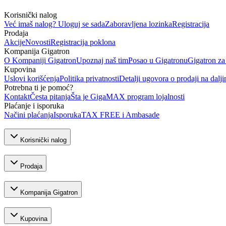
Korisnički nalog
Već imaš nalog? Uloguj se sada
Zaboravljena lozinka
Registracija
Prodaja
Akcije
Novosti
Registracija poklona
Kompanija Gigatron
O Kompaniji Gigatron
Upoznaj naš tim
Posao u Gigatronu
Gigatron za
Kupovina
Uslovi korišćenja
Politika privatnosti
Detalji ugovora o prodaji na dalji
Potrebna ti je pomoć?
Kontakt
Česta pitanja
Šta je GigaMAX program lojalnosti
Plaćanje i isporuka
Načini plaćanja
Isporuka
TAX FREE i Ambasade
Korisnički nalog
Prodaja
Kompanija Gigatron
Kupovina