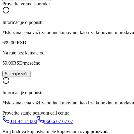
Proverite vreme isporuke
Informacije o popustu
*Iskazana cena važi za online kupovinu, kao i za kupovinu u prodav
699
,
00
RSD
Na rate bez kamate od
59,00
RSD
/mesečno
Saznajte više
Informacije o popustu
*Iskazana cena važi za online kupovinu, kao i za kupovinu u prodav
Proverite stanje pozivom call centra
011 44 14 000
066 6 67 67 67
Broj bodova koji ostvarujete kupovinom ovog proizvoda: