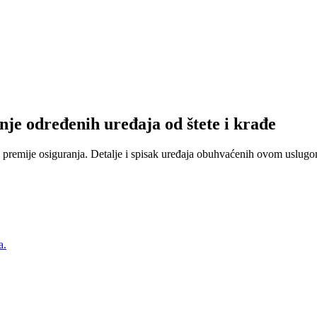
nje određenih uređaja od štete i krađe
 premije osiguranja. Detalje i spisak uređaja obuhvaćenih ovom uslugom
a.