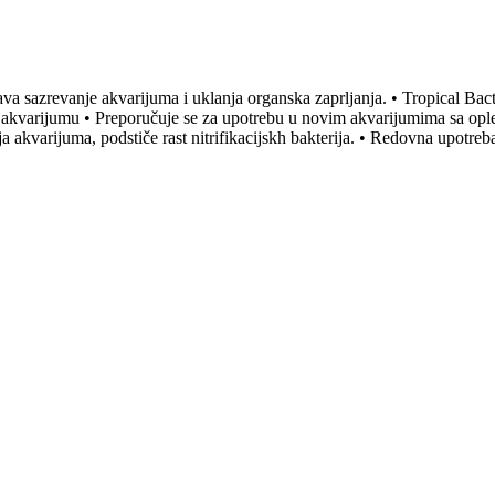
va sazrevanje akvarijuma i uklanja organska zaprljanja. • Tropical Bact
ta u akvarijumu • Preporučuje se za upotrebu u novim akvarijumima sa
ja akvarijuma, podstiče rast nitrifikacijskh bakterija. • Redovna upotr