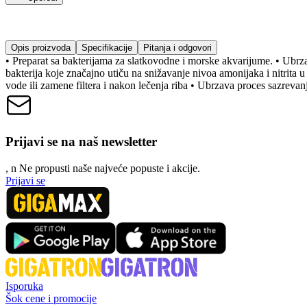
Opis proizvoda
Specifikacije
Pitanja i odgovori
• Preparat sa bakterijama za slatkovodne i morske akvarijume. • Ubrza
bakterija koje značajno utiču na snižavanje nivoa amonijaka i nitri
vode ili zamene filtera i nakon lečenja riba • Ubrzava proces sazrevan
Prijavi se na naš newsletter
, n
N
e propusti naše najveće popuste i akcije.
Prijavi se
Isporuka
Šok cene i promocije