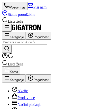
Piši nam
Pozovi nas
Status porudžbine
Lista želja
Kategorije
Pogodnosti
Lista želja
Korpa
Kategorije
Pogodnosti
Akcije
Prodavnice
Načini plaćanja