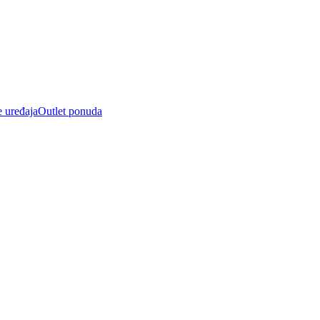
e uređaja
Outlet ponuda