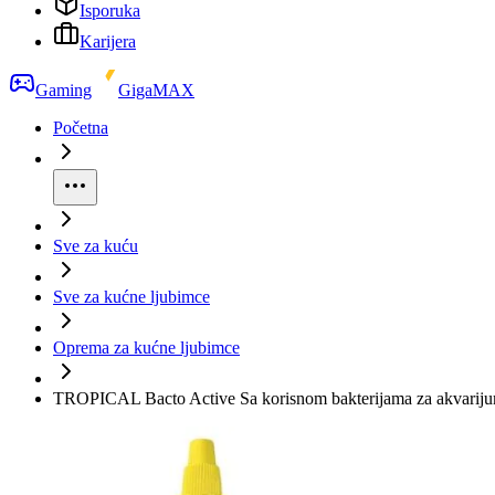
Isporuka
Karijera
Gaming
GigaMAX
Početna
Sve za kuću
Sve za kućne ljubimce
Oprema za kućne ljubimce
TROPICAL Bacto Active Sa korisnom bakterijama za akvarijum