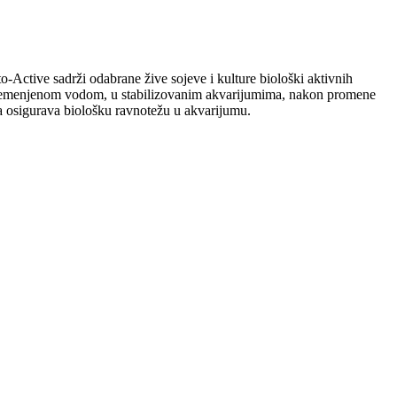
o-Active sadrži odabrane žive sojeve i kulture biološki aktivnih
 oplemenjenom vodom, u stabilizovanim akvarijumima, nakon promene
eba osigurava biološku ravnotežu u akvarijumu.