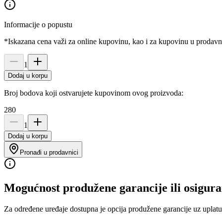
Informacije o popustu
*Iskazana cena važi za online kupovinu, kao i za kupovinu u prodav
1
Dodaj u korpu
Broj bodova koji ostvarujete kupovinom ovog proizvoda:
280
1
Dodaj u korpu
Pronađi u prodavnici
Mogućnost produžene garancije ili osigura
Za određene uređaje dostupna je opcija produžene garancije uz uplatu