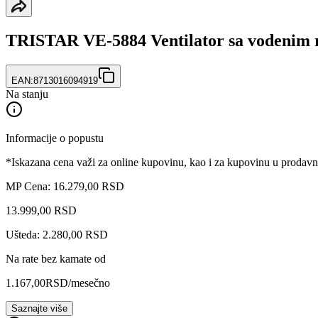
TRISTAR VE-5884 Ventilator sa vodenim 
EAN:
8713016094919
Na stanju
Informacije o popustu
*Iskazana cena važi za online kupovinu, kao i za kupovinu u prodav
MP Cena: 16.279,00 RSD
13.999
,
00
RSD
Ušteda: 2.280,00 RSD
Na rate bez kamate od
1.167,00
RSD
/mesečno
Saznajte više