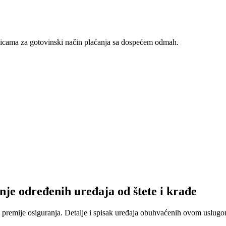
nicama za gotovinski način plaćanja sa dospećem odmah.
nje određenih uređaja od štete i krađe
 premije osiguranja. Detalje i spisak uređaja obuhvaćenih ovom uslugom