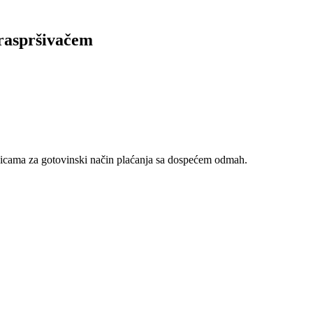
raspršivačem
nicama za gotovinski način plaćanja sa dospećem odmah.