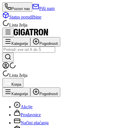
Piši nam
Pozovi nas
Status porudžbine
Lista želja
Kategorije
Pogodnosti
Lista želja
Korpa
Kategorije
Pogodnosti
Akcije
Prodavnice
Načini plaćanja