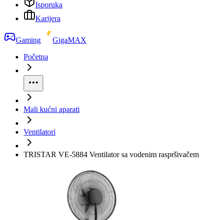
Isporuka
Karijera
Gaming
GigaMAX
Početna
Mali kućni aparati
Ventilatori
TRISTAR VE-5884 Ventilator sa vodenim raspršivačem