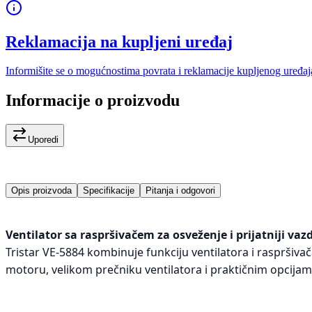
Reklamacija na kupljeni uređaj
Informišite se o mogućnostima povrata i reklamacije kupljenog uređaj
Informacije o proizvodu
Uporedi
Opis proizvoda
Specifikacije
Pitanja i odgovori
Ventilator sa raspršivačem za osveženje i prijatniji va
Tristar VE-5884 kombinuje funkciju ventilatora i raspršiva
motoru, velikom prečniku ventilatora i praktičnim opcija