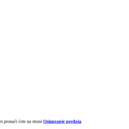
 pronaći ćete na strani
Osiguranje uređaja
.