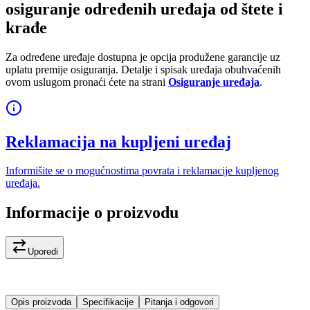
osiguranje određenih uređaja od štete i
krađe
Za određene uređaje dostupna je opcija produžene garancije uz
uplatu premije osiguranja. Detalje i spisak uređaja obuhvaćenih
ovom uslugom pronaći ćete na strani
Osiguranje uređaja
.
Reklamacija na kupljeni uređaj
Informišite se o mogućnostima povrata i reklamacije kupljenog
uređaja.
Informacije o proizvodu
Uporedi
Opis proizvoda
Specifikacije
Pitanja i odgovori