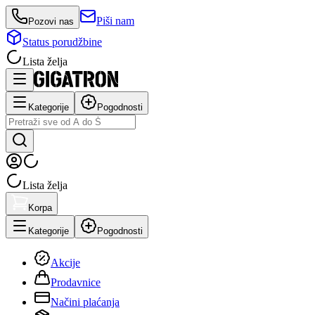
Piši nam
Pozovi nas
Status porudžbine
Lista želja
Kategorije
Pogodnosti
Lista želja
Korpa
Kategorije
Pogodnosti
Akcije
Prodavnice
Načini plaćanja