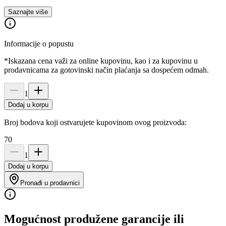
Saznajte više
Informacije o popustu
*Iskazana cena važi za online kupovinu, kao i za kupovinu u
prodavnicama za gotovinski način plaćanja sa dospećem odmah.
1
Dodaj u korpu
Broj bodova koji ostvarujete kupovinom ovog proizvoda:
70
1
Dodaj u korpu
Pronađi u prodavnici
Mogućnost produžene garancije ili