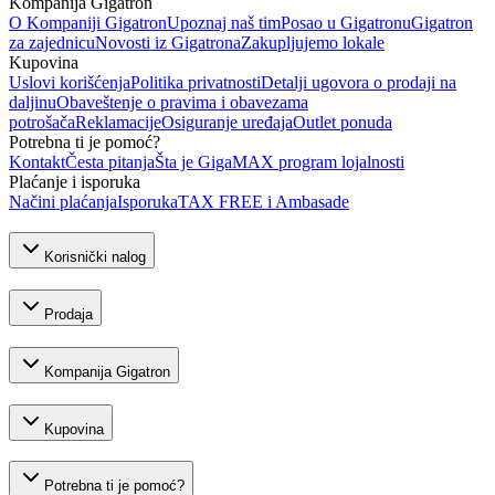
Kompanija Gigatron
O Kompaniji Gigatron
Upoznaj naš tim
Posao u Gigatronu
Gigatron
za zajednicu
Novosti iz Gigatrona
Zakupljujemo lokale
Kupovina
Uslovi korišćenja
Politika privatnosti
Detalji ugovora o prodaji na
daljinu
Obaveštenje o pravima i obavezama
potrošača
Reklamacije
Osiguranje uređaja
Outlet ponuda
Potrebna ti je pomoć?
Kontakt
Česta pitanja
Šta je GigaMAX program lojalnosti
Plaćanje i isporuka
Načini plaćanja
Isporuka
TAX FREE i Ambasade
Korisnički nalog
Prodaja
Kompanija Gigatron
Kupovina
Potrebna ti je pomoć?