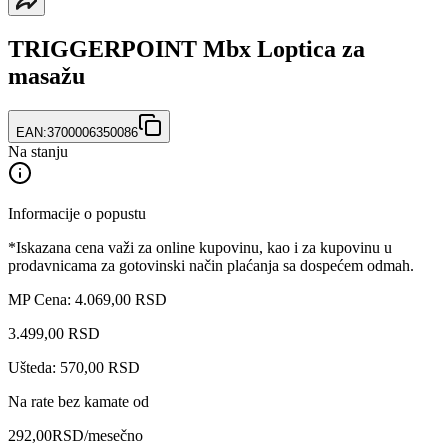
TRIGGERPOINT Mbx Loptica za
masažu
EAN:
3700006350086
Na stanju
Informacije o popustu
*Iskazana cena važi za online kupovinu, kao i za kupovinu u
prodavnicama za gotovinski način plaćanja sa dospećem odmah.
MP Cena: 4.069,00 RSD
3.499
,
00
RSD
Ušteda: 570,00 RSD
Na rate bez kamate od
292,00
RSD
/mesečno