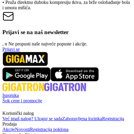
• Pruža direktnu duboku kompresiju tkiva, za brže oslobađanje bola
i umora mišića.
Prijavi se na naš newsletter
, n
N
e propusti naše najveće popuste i akcije.
Prijavi se
Isporuka
Šok cene i promocije
Korisnički nalog
Već imaš nalog? Uloguj se sada
Zaboravljena lozinka
Registracija
Prodaja
Akcije
Novosti
Registracija poklona