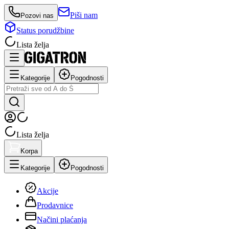
Piši nam
Pozovi nas
Status porudžbine
Lista želja
Kategorije
Pogodnosti
Lista želja
Korpa
Kategorije
Pogodnosti
Akcije
Prodavnice
Načini plaćanja