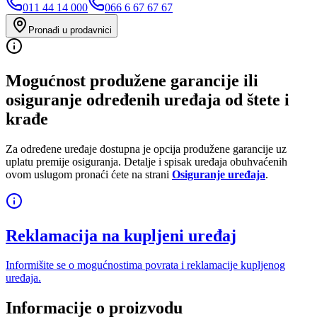
011 44 14 000
066 6 67 67 67
Pronađi u prodavnici
Mogućnost produžene garancije ili
osiguranje određenih uređaja od štete i
krađe
Za određene uređaje dostupna je opcija produžene garancije uz
uplatu premije osiguranja. Detalje i spisak uređaja obuhvaćenih
ovom uslugom pronaći ćete na strani
Osiguranje uređaja
.
Reklamacija na kupljeni uređaj
Informišite se o mogućnostima povrata i reklamacije kupljenog
uređaja.
Informacije o proizvodu