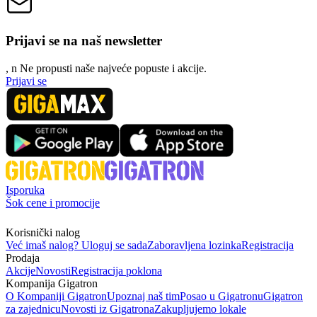
Prijavi se na naš newsletter
, n
N
e propusti naše najveće popuste i akcije.
Prijavi se
Isporuka
Šok cene i promocije
Korisnički nalog
Već imaš nalog? Uloguj se sada
Zaboravljena lozinka
Registracija
Prodaja
Akcije
Novosti
Registracija poklona
Kompanija Gigatron
O Kompaniji Gigatron
Upoznaj naš tim
Posao u Gigatronu
Gigatron
za zajednicu
Novosti iz Gigatrona
Zakupljujemo lokale