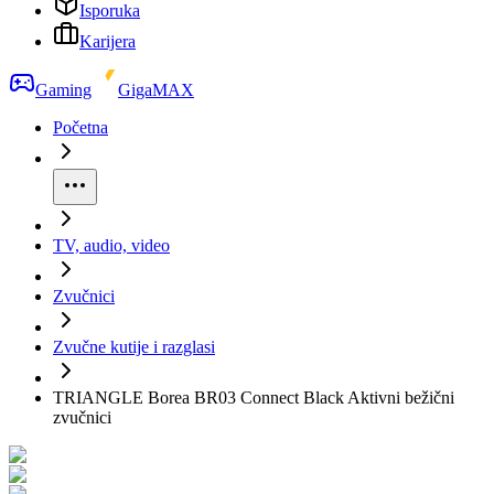
Isporuka
Karijera
Gaming
GigaMAX
Početna
TV, audio, video
Zvučnici
Zvučne kutije i razglasi
TRIANGLE Borea BR03 Connect Black Aktivni bežični
zvučnici