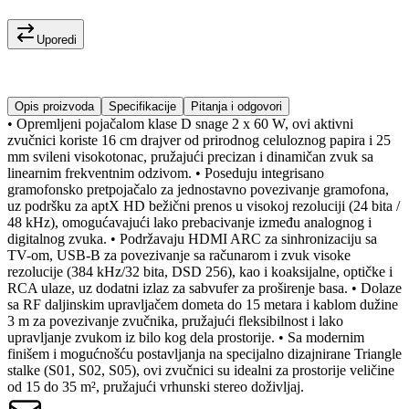
Uporedi
Opis proizvoda
Specifikacije
Pitanja i odgovori
• Opremljeni pojačalom klase D snage 2 x 60 W, ovi aktivni
zvučnici koriste 16 cm drajver od prirodnog celuloznog papira i 25
mm svileni visokotonac, pružajući precizan i dinamičan zvuk sa
linearnim frekventnim odzivom. • Poseduju integrisano
gramofonsko pretpojačalo za jednostavno povezivanje gramofona,
uz podršku za aptX HD bežični prenos u visokoj rezoluciji (24 bita /
48 kHz), omogućavajući lako prebacivanje između analognog i
digitalnog zvuka. • Podržavaju HDMI ARC za sinhronizaciju sa
TV-om, USB-B za povezivanje sa računarom i zvuk visoke
rezolucije (384 kHz/32 bita, DSD 256), kao i koaksijalne, optičke i
RCA ulaze, uz dodatni izlaz za sabvufer za proširenje basa. • Dolaze
sa RF daljinskim upravljačem dometa do 15 metara i kablom dužine
3 m za povezivanje zvučnika, pružajući fleksibilnost i lako
upravljanje zvukom iz bilo kog dela prostorije. • Sa modernim
finišem i mogućnošću postavljanja na specijalno dizajnirane Triangle
stalke (S01, S02, S05), ovi zvučnici su idealni za prostorije veličine
od 15 do 35 m², pružajući vrhunski stereo doživljaj.