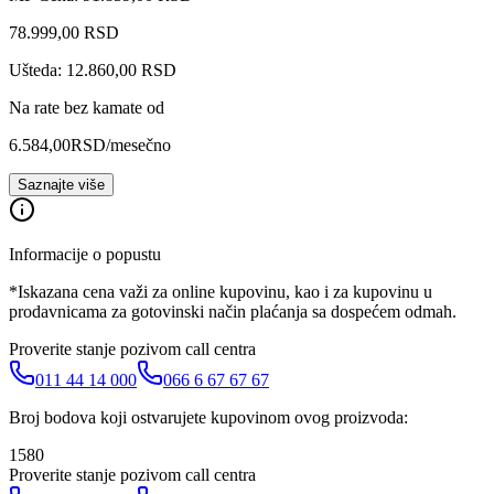
78.999
,
00
RSD
Ušteda: 12.860,00 RSD
Na rate bez kamate od
6.584,00
RSD
/mesečno
Saznajte više
Informacije o popustu
*Iskazana cena važi za online kupovinu, kao i za kupovinu u
prodavnicama za gotovinski način plaćanja sa dospećem odmah.
Proverite stanje pozivom call centra
011 44 14 000
066 6 67 67 67
Broj bodova koji ostvarujete kupovinom ovog proizvoda:
1580
Proverite stanje pozivom call centra