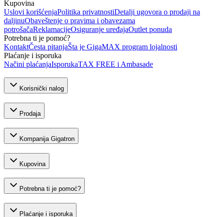
Kupovina
Uslovi korišćenja
Politika privatnosti
Detalji ugovora o prodaji na
daljinu
Obaveštenje o pravima i obavezama
potrošača
Reklamacije
Osiguranje uređaja
Outlet ponuda
Potrebna ti je pomoć?
Kontakt
Česta pitanja
Šta je GigaMAX program lojalnosti
Plaćanje i isporuka
Načini plaćanja
Isporuka
TAX FREE i Ambasade
Korisnički nalog
Prodaja
Kompanija Gigatron
Kupovina
Potrebna ti je pomoć?
Plaćanje i isporuka