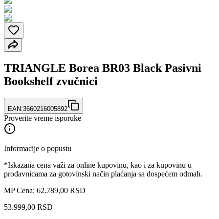
TRIANGLE Borea BR03 Black Pasivni
Bookshelf zvučnici
EAN:
3660216005892
Proverite vreme isporuke
Informacije o popustu
*Iskazana cena važi za online kupovinu, kao i za kupovinu u
prodavnicama za gotovinski način plaćanja sa dospećem odmah.
MP Cena: 62.789,00 RSD
53.999
,
00
RSD