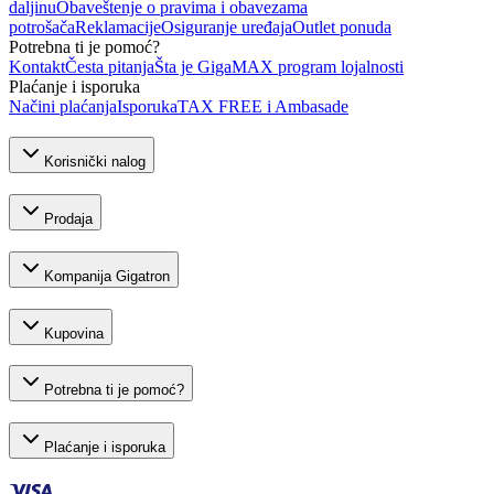
daljinu
Obaveštenje o pravima i obavezama
potrošača
Reklamacije
Osiguranje uređaja
Outlet ponuda
Potrebna ti je pomoć?
Kontakt
Česta pitanja
Šta je GigaMAX program lojalnosti
Plaćanje i isporuka
Načini plaćanja
Isporuka
TAX FREE i Ambasade
Korisnički nalog
Prodaja
Kompanija Gigatron
Kupovina
Potrebna ti je pomoć?
Plaćanje i isporuka