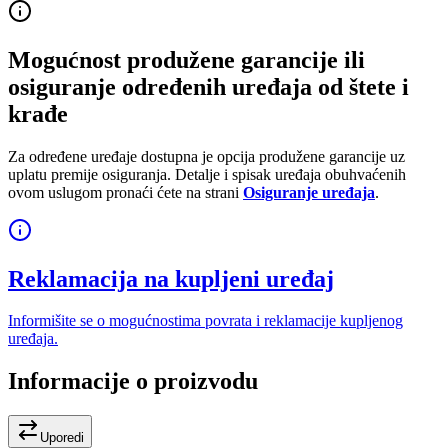
Mogućnost produžene garancije ili
osiguranje određenih uređaja od štete i
krađe
Za određene uređaje dostupna je opcija produžene garancije uz
uplatu premije osiguranja. Detalje i spisak uređaja obuhvaćenih
ovom uslugom pronaći ćete na strani
Osiguranje uređaja
.
Reklamacija na kupljeni uređaj
Informišite se o mogućnostima povrata i reklamacije kupljenog
uređaja.
Informacije o proizvodu
Uporedi