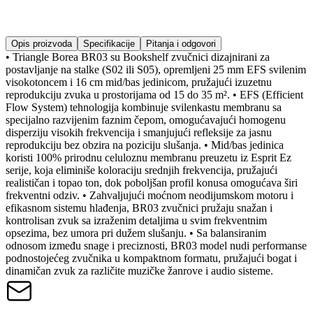
Opis proizvoda
Specifikacije
Pitanja i odgovori
• Triangle Borea BR03 su Bookshelf zvučnici dizajnirani za
postavljanje na stalke (S02 ili S05), opremljeni 25 mm EFS svilenim
visokotoncem i 16 cm mid/bas jedinicom, pružajući izuzetnu
reprodukciju zvuka u prostorijama od 15 do 35 m². • EFS (Efficient
Flow System) tehnologija kombinuje svilenkastu membranu sa
specijalno razvijenim faznim čepom, omogućavajući homogenu
disperziju visokih frekvencija i smanjujući refleksije za jasnu
reprodukciju bez obzira na poziciju slušanja. • Mid/bas jedinica
koristi 100% prirodnu celuloznu membranu preuzetu iz Esprit Ez
serije, koja eliminiše koloraciju srednjih frekvencija, pružajući
realističan i topao ton, dok poboljšan profil konusa omogućava širi
frekventni odziv. • Zahvaljujući moćnom neodijumskom motoru i
efikasnom sistemu hlađenja, BR03 zvučnici pružaju snažan i
kontrolisan zvuk sa izraženim detaljima u svim frekventnim
opsezima, bez umora pri dužem slušanju. • Sa balansiranim
odnosom između snage i preciznosti, BR03 model nudi performanse
podnostojećeg zvučnika u kompaktnom formatu, pružajući bogat i
dinamičan zvuk za različite muzičke žanrove i audio sisteme.