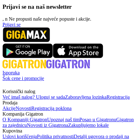
Prijavi se na naš newsletter
, n
N
e propusti naše najveće popuste i akcije.
Prijavi se
Isporuka
Šok cene i promocije
Korisnički nalog
Već imaš nalog? Uloguj se sada
Zaboravljena lozinka
Registracija
Prodaja
Akcije
Novosti
Registracija poklona
Kompanija Gigatron
O Kompaniji Gigatron
Upoznaj naš tim
Posao u Gigatronu
Gigatron
za zajednicu
Novosti iz Gigatrona
Zakupljujemo lokale
Kupovina
Uslovi korišćenja
Politika privatnosti
Detalji ugovora o prodaji na