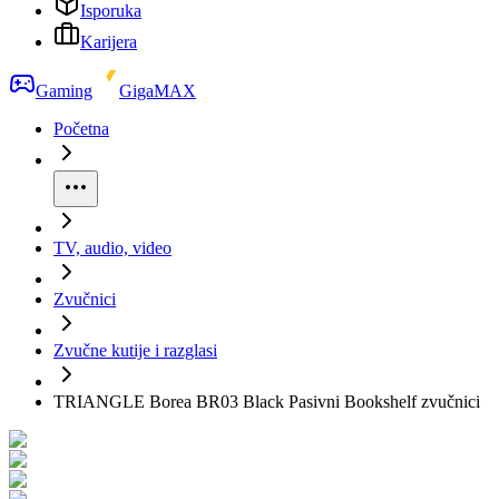
Isporuka
Karijera
Gaming
GigaMAX
Početna
TV, audio, video
Zvučnici
Zvučne kutije i razglasi
TRIANGLE Borea BR03 Black Pasivni Bookshelf zvučnici