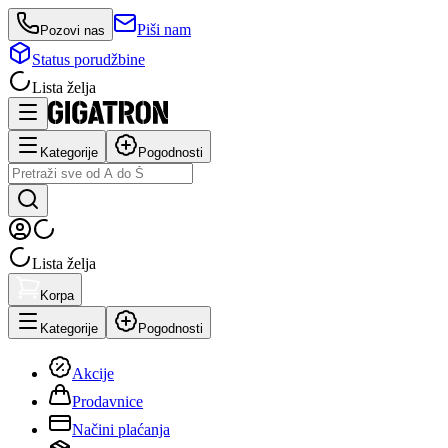
Piši nam
Pozovi nas
Status porudžbine
Lista želja
Kategorije
Pogodnosti
Lista želja
Korpa
Kategorije
Pogodnosti
Akcije
Prodavnice
Načini plaćanja