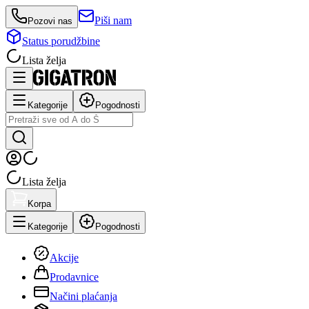
Piši nam
Pozovi nas
Status porudžbine
Lista želja
Kategorije
Pogodnosti
Lista želja
Korpa
Kategorije
Pogodnosti
Akcije
Prodavnice
Načini plaćanja