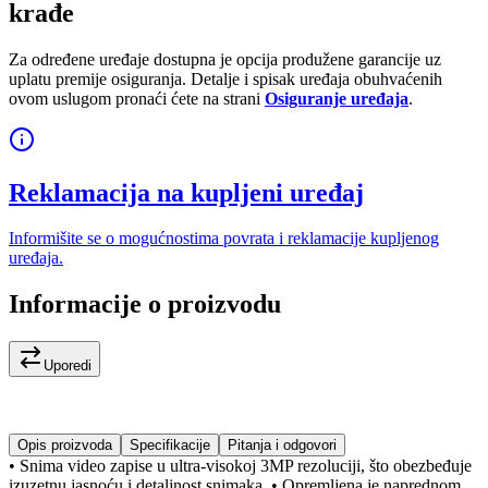
krađe
Za određene uređaje dostupna je opcija produžene garancije uz
uplatu premije osiguranja. Detalje i spisak uređaja obuhvaćenih
ovom uslugom pronaći ćete na strani
Osiguranje uređaja
.
Reklamacija na kupljeni uređaj
Informišite se o mogućnostima povrata i reklamacije kupljenog
uređaja.
Informacije o proizvodu
Uporedi
Opis proizvoda
Specifikacije
Pitanja i odgovori
• Snima video zapise u ultra-visokoj 3MP rezoluciji, što obezbeđuje
izuzetnu jasnoću i detaljnost snimaka. • Opremljena je naprednom