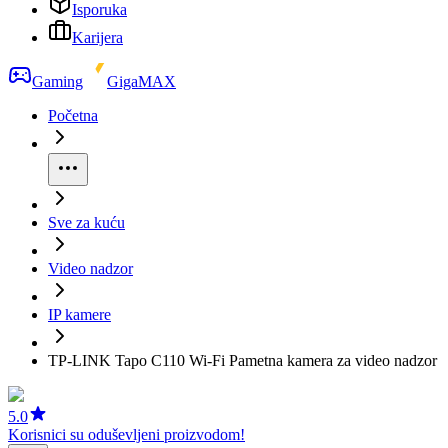
Isporuka
Karijera
Gaming
GigaMAX
Početna
Sve za kuću
Video nadzor
IP kamere
TP-LINK Tapo C110 Wi-Fi Pametna kamera za video nadzor
5.0
Korisnici su oduševljeni proizvodom!