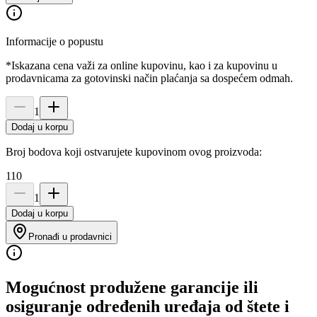
Informacije o popustu
*Iskazana cena važi za online kupovinu, kao i za kupovinu u
prodavnicama za gotovinski način plaćanja sa dospećem odmah.
1
Dodaj u korpu
Broj bodova koji ostvarujete kupovinom ovog proizvoda:
110
1
Dodaj u korpu
Pronađi u prodavnici
Mogućnost produžene garancije ili
osiguranje određenih uređaja od štete i