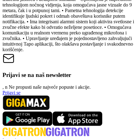
tehnologijom noćnog vidjenja, koja omogućava jasne vizuale do 9
metara, čak i u potpunoj tami. • Pametna tehnologija detekcije
identifikuje ljudski pokret i odmah obaveštava korisnike putem
notifikacija. • Ima integrisani alarmni sistem koji aktivira svetlosne i
zvučne efekte kako bi odvratio neželjene posetioce. • Omogućava
komunikaciju u realnom vremenu preko ugrađenog mikrofona i
zvučnika. • Upravljanje uređajem je pojednostavljeno zahvaljujući
intuitivnoj Tapo aplikaciji, što olakšava postavljanje i svakodnevno
korišćenje.
Prijavi se na naš newsletter
, n
N
e propusti naše najveće popuste i akcije.
Prijavi se