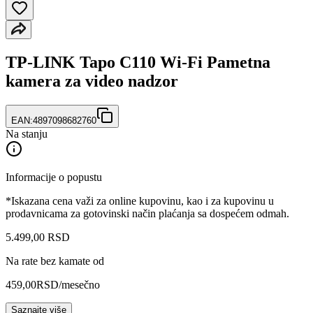
TP-LINK Tapo C110 Wi-Fi Pametna
kamera za video nadzor
EAN:
4897098682760
Na stanju
Informacije o popustu
*Iskazana cena važi za online kupovinu, kao i za kupovinu u
prodavnicama za gotovinski način plaćanja sa dospećem odmah.
5.499
,
00
RSD
Na rate bez kamate od
459,00
RSD
/mesečno
Saznajte više