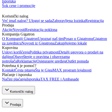
Isporuka
Šok cene i promocije
Korisnički nalog
Već imaš nalog? Uloguj se sada
Zaboravljena lozinka
Registracija
Prodaja
Akcije
Novosti
Registracija poklona
Kompanija Gigatron
O Kompaniji Gigatron
Upoznaj naš tim
Posao u Gigatronu
Gigatron
za zajednicu
Novosti iz Gigatrona
Zakupljujemo lokale
Kupovina
Uslovi korišćenja
Politika privatnosti
Detalji ugovora o prodaji na
daljinu
Obaveštenje o pravima i obavezama
potrošača
Reklamacije
Osiguranje uređaja
Outlet ponuda
Potrebna ti je pomoć?
Kontakt
Česta pitanja
Šta je GigaMAX program lojalnosti
Plaćanje i isporuka
Načini plaćanja
Isporuka
TAX FREE i Ambasade
Korisnički nalog
Prodaja