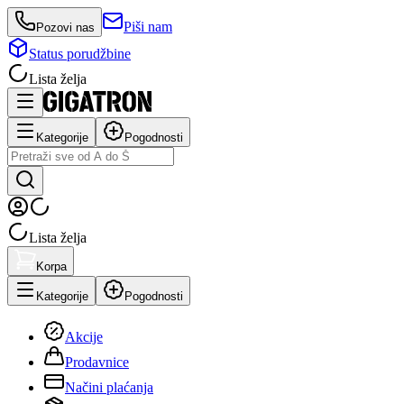
Piši nam
Pozovi nas
Status porudžbine
Lista želja
Kategorije
Pogodnosti
Lista želja
Korpa
Kategorije
Pogodnosti
Akcije
Prodavnice
Načini plaćanja