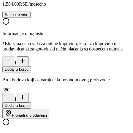
1.584,00
RSD
/mesečno
Saznajte više
Informacije o popustu
*Iskazana cena važi za online kupovinu, kao i za kupovinu u
prodavnicama za gotovinski način plaćanja sa dospećem odmah.
1
Dodaj u korpu
Broj bodova koji ostvarujete kupovinom ovog proizvoda:
380
1
Dodaj u korpu
Pronađi u prodavnici