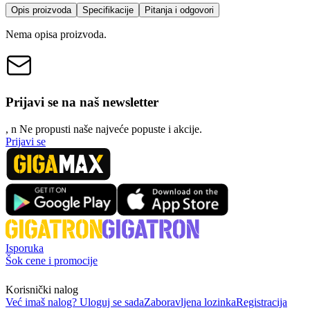
Opis proizvoda
Specifikacije
Pitanja i odgovori
Nema opisa proizvoda.
Prijavi se na naš newsletter
, n
N
e propusti naše najveće popuste i akcije.
Prijavi se
Isporuka
Šok cene i promocije
Korisnički nalog
Već imaš nalog? Uloguj se sada
Zaboravljena lozinka
Registracija