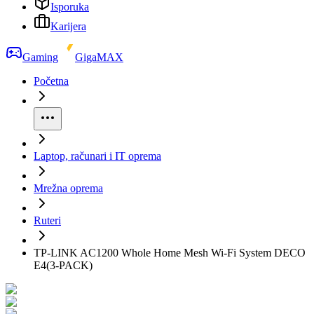
Isporuka
Karijera
Gaming
GigaMAX
Početna
Laptop, računari i IT oprema
Mrežna oprema
Ruteri
TP-LINK AC1200 Whole Home Mesh Wi-Fi System DECO
E4(3-PACK)