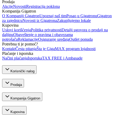
Prodaja
Akcije
Novosti
Registracija poklona
Kompanija Gigatron
O Kompaniji Gigatron
Upoznaj naš tim
Posao u Gigatronu
Gigatron
za zajednicu
Novosti iz Gigatrona
Zakupljujemo lokale
Kupovina
Uslovi korišćenja
Politika privatnosti
Detalji ugovora o prodaji na
daljinu
Obaveštenje o pravima i obavezama
potrošača
Reklamacije
Osiguranje uređaja
Outlet ponuda
Potrebna ti je pomoć?
Kontakt
Česta pitanja
Šta je GigaMAX program lojalnosti
Plaćanje i isporuka
Načini plaćanja
Isporuka
TAX FREE i Ambasade
Korisnički nalog
Prodaja
Kompanija Gigatron
Kupovina