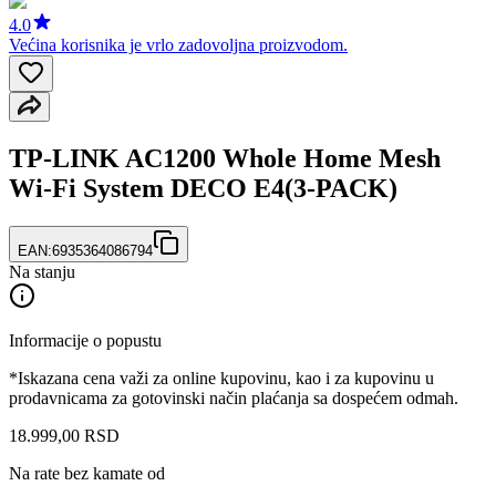
4.0
Većina korisnika je vrlo zadovoljna proizvodom.
TP-LINK AC1200 Whole Home Mesh
Wi-Fi System DECO E4(3-PACK)
EAN:
6935364086794
Na stanju
Informacije o popustu
*Iskazana cena važi za online kupovinu, kao i za kupovinu u
prodavnicama za gotovinski način plaćanja sa dospećem odmah.
18.999
,
00
RSD
Na rate bez kamate od