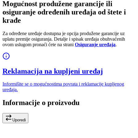
Mogućnost produžene garancije ili
osiguranje određenih uređaja od štete i
krađe
Za određene uređaje dostupna je opcija produžene garancije uz
uplatu premije osiguranja. Detalje i spisak uređaja obuhvaćenih
ovom uslugom pronaći ćete na strani
Osiguranje uređaja
.
Reklamacija na kupljeni uređaj
Informišite se o mogućnostima povrata i reklamacije kupljenog
uređaja.
Informacije o proizvodu
Uporedi